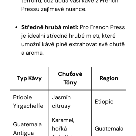
terroiru, což dodá vaší kávě z French
Pressu zajímavé nuance.
Středně hrubá mletí:
Pro French Press
je ideální středně hrubé mletí, které
umožní kávě plně extrahovat své chutě
a aroma.
Chuťové
Typ Kávy
Region
Tóny
Etiopie
Jasmín,
Etiopie
Yirgacheffe
citrusy
Karamel,
Guatemala
hořká
Guatemala
Antigua