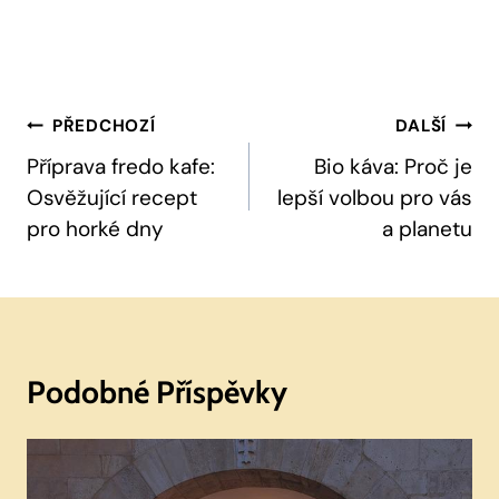
Navigace
PŘEDCHOZÍ
DALŠÍ
Pro
Příprava fredo kafe:
Bio káva: Proč je
Osvěžující recept
lepší volbou pro vás
Příspěvek
pro horké dny
a planetu
Podobné Příspěvky