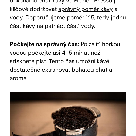
dokonalou chut kávy ve French Pressu je
klíčové dodržovat
správný poměr kávy
a
vody. Doporučujeme poměr 1:15, tedy jednu
část kávy na patnáct částí vody.
Počkejte na správný čas:
Po zalití horkou
vodou počkejte asi 4-5 minut než
stisknete píst. Tento čas umožní kávě
dostatečně extrahovat bohatou chuť a
aroma.