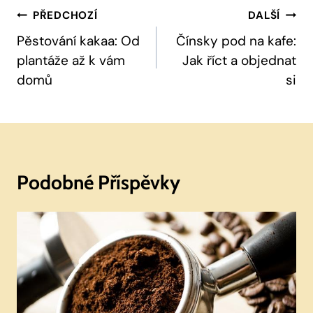
Navigace
PŘEDCHOZÍ
DALŠÍ
Pro
Pěstování kakaa: Od
Čínsky pod na kafe:
plantáže až k vám
Jak říct a objednat
Příspěvek
domů
si
Podobné Příspěvky