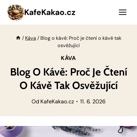
Přeskočit
KafeKakao.cz
na
obsah
/
Káva
/
Blog o kávě: Proč je čtení o kávě tak
osvěžující
KÁVA
Blog O Kávě: Proč Je Čtení
O Kávě Tak Osvěžující
Od
KafeKakao.cz
11. 6. 2026