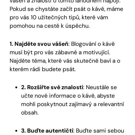
vášeň a znalosti o tomto lahodném nápoji.
Pokud se chystáte začít psát o kávě, máme
pro vás 10 užitečných tipů, které vám
pomohou na cestě k úspěchu.
1. Najděte svou vášeň
: Blogování o kávě
musí být pro vás zábavné a motivující.
Najděte téma, které vás skutečně baví a o
kterém rádi budete psát.
2. Rozšiřte své znalosti
: Neustále se
učte nové informace o kávě, abyste
mohli poskytnout zajímavý a relevantní
obsah.
3. Buďte autentičtí
: Buďte sami sebou