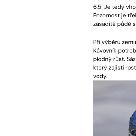
6.5. Je tedy vh
Pozornost je tř
zásadité půdě 
Při výběru zemin
Kávovník potřebu
plodný růst. Sáz
který zajistí r
vody.