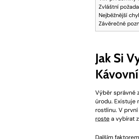
Zvláštní požad
Nejběžnější chy
Závěrečné poz
Jak Si 
Kávovní
Výběr správné z
úrodu. Existuje 
rostlinu. V prvn
roste
a vybírat z
Dalším faktorem