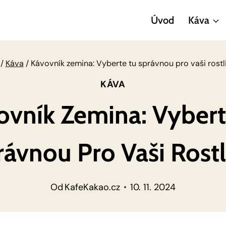
Úvod
Káva
/
Káva
/
Kávovník zemina: Vyberte tu správnou pro vaši rostl
KÁVA
ovník Zemina: Vybert
ávnou Pro Vaši Rost
Od
KafeKakao.cz
10. 11. 2024