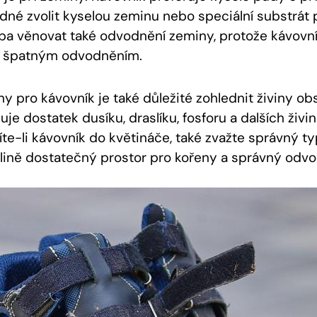
odné zvolit kyselou zeminu nebo speciální substrát 
eba věnovat také odvodnění zeminy, protože kávovní
s špatným odvodněním.
y pro kávovník je také důležité zohlednit živiny ob
je dostatek dusíku, draslíku, fosforu a dalších živi
íte-li kávovník do květináče, také zvažte správný ty
ostlině dostatečný prostor pro kořeny a správný od