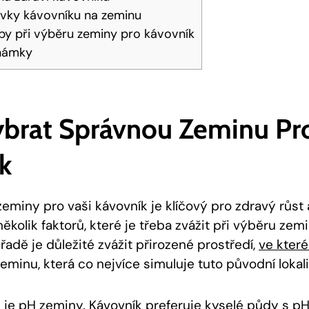
avky kávovníku na zeminu
by při výběru zeminy pro kávovník
námky
Vybrat Správnou Zeminu Pr
k
eminy pro vaši kávovník je klíčový pro zdravý růst
několik faktorů, které je třeba zvážit při výběru zem
í řadě je důležité zvážit přirozené prostředí,
ve kter
eminu, která co nejvíce simuluje tuto původní lokali
 je pH zeminy. Kávovník preferuje kyselé půdy s pH