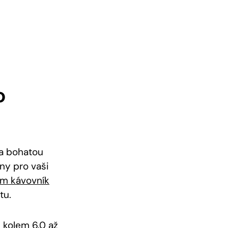
o
 a bohatou
iny pro vaši
ém kávovník
tu.
 kolem 6.0 až