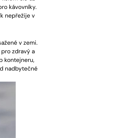
pro kávovníky.
k nepřežije v
sažené v zemi.
n pro zdravý a
p kontejneru,
vod nadbytečné