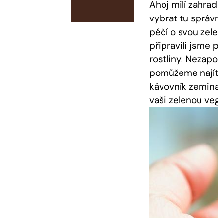
Ahoj milí zahra
vybrat tu správ
péčí o svou zel
připravili jsme 
rostliny. Nezap
pomůžeme najít 
kávovník zemina
vaši zelenou veg