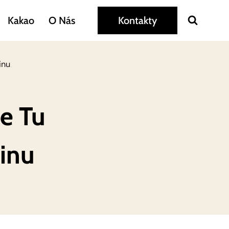
Kakao
O Nás
Kontakty
inu
e Tu
linu