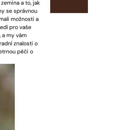
zemina a to, jak
émy se správnou
mali možnosti a
ředí pro vaše
y, a my vám
adní znalosti o
etrnou péči o