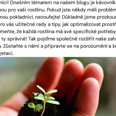
dníci! Dnešním tématem na našem blogu je kávovník 
nou pro vaši rostlinu. Pokud jste někdy měli probl
enou pokladnici, nezoufejte! Důkladně jsme prozkou
pro vás užitečné rady a tipy, jak optimalizovat prost
omeňte, že každá rostlina má své specifické potřeb
ty správné! Tak pojďme společně rozšířit naše zahr
. Zůstaňte s námi a připravte se na porozumění a š
etaci.