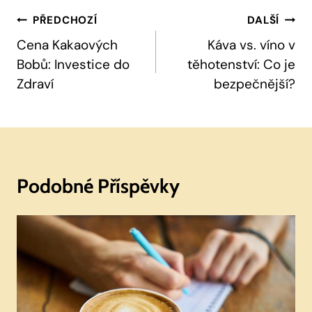
Navigace
PŘEDCHOZÍ
DALŠÍ
Pro
Cena Kakaových
Káva vs. víno v
Bobů: Investice do
těhotenství: Co je
Příspěvek
Zdraví
bezpečnější?
Podobné Příspěvky