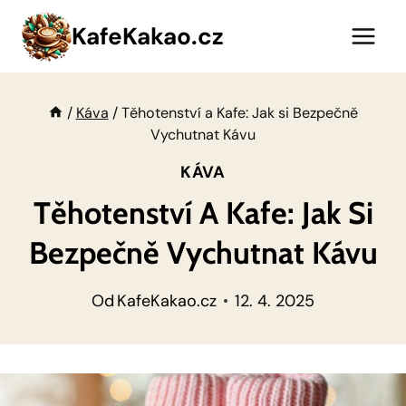
Přeskočit
KafeKakao.cz
na
obsah
/
Káva
/
Těhotenství a Kafe: Jak si Bezpečně
Vychutnat Kávu
KÁVA
Těhotenství A Kafe: Jak Si
Bezpečně Vychutnat Kávu
Od
KafeKakao.cz
12. 4. 2025