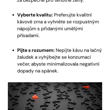
za bezpečné pro těhotné ženy.
Vyberte kvalitu:
Preferujte kvalitní
kávové zrna a vyhněte se rozpustným
nápojům s přidanými umělými
přísadami.
Pijte s rozumem:
Nepijte kávu na lačný
žaludek a vyhýbejte se konzumaci
večer, abyste minimalizovala negativní
dopady na spánek.