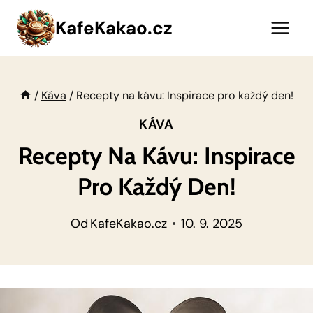
Přeskočit
KafeKakao.cz
na
obsah
/
Káva
/
Recepty na kávu: Inspirace pro každý den!
KÁVA
Recepty Na Kávu: Inspirace
Pro Každý Den!
Od
KafeKakao.cz
10. 9. 2025