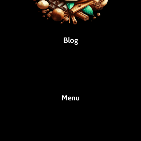
Blog
Káva
Espresso
Kakao
Menu
KafeKakao.cz
Blog
O Nás