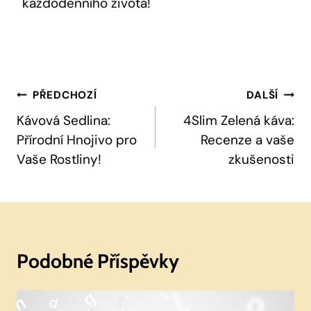
každodenního života!
Navigace
PŘEDCHOZÍ
DALŠÍ
Pro
Kávová Sedlina:
4Slim Zelená káva:
Přírodní Hnojivo pro
Recenze a vaše
Příspěvek
Vaše Rostliny!
zkušenosti
Podobné Příspěvky