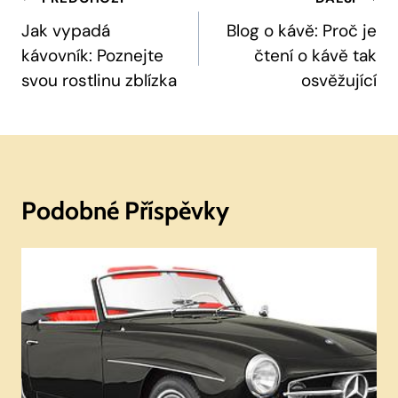
Navigace
Pro
Jak vypadá
Blog o kávě: Proč je
kávovník: Poznejte
čtení o kávě tak
Příspěvek
svou rostlinu zblízka
osvěžující
Podobné Příspěvky