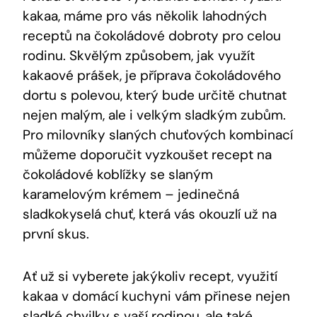
kakaa, máme pro vás několik lahodných
receptů na čokoládové dobroty pro celou
rodinu. Skvělým způsobem, jak využít
kakaové prášek, je příprava čokoládového
dortu s polevou, který bude určitě chutnat
nejen malým, ale i velkým sladkým zubům.
Pro milovníky slaných chuťových kombinací
můžeme doporučit vyzkoušet recept na
čokoládové koblížky se slaným
karamelovým krémem – jedinečná
sladkokyselá chuť, která vás okouzlí už na
první skus.
Ať už si vyberete jakýkoliv recept, využití
kakaa v domácí kuchyni vám přinese nejen
sladké chvilky s vaší rodinou, ale také