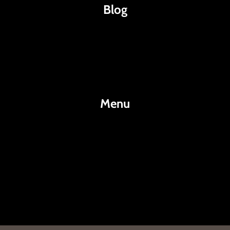
Blog
Káva
Espresso
Kakao
Menu
KafeKakao.cz
Blog
O Nás
Kontakty