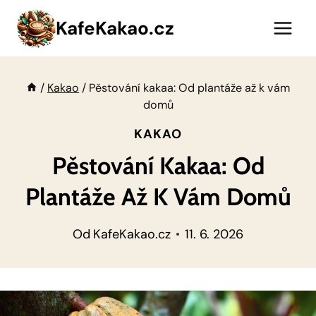
Přeskočit
KafeKakao.cz
na
obsah
/
Kakao
/
Pěstování kakaa: Od plantáže až k vám
domů
KAKAO
Pěstování Kakaa: Od
Plantáže Až K Vám Domů
Od
KafeKakao.cz
11. 6. 2026