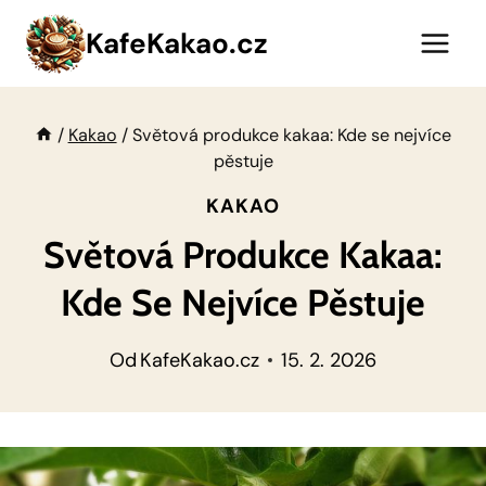
Přeskočit
KafeKakao.cz
na
obsah
/
Kakao
/
Světová produkce kakaa: Kde se nejvíce
pěstuje
KAKAO
Světová Produkce Kakaa:
Kde Se Nejvíce Pěstuje
Od
KafeKakao.cz
15. 2. 2026