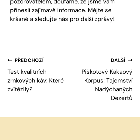
pozorovatelem, doufáme, že jsme vám
přinesli zajímavé informace. Mějte se
krásně a sledujte nás pro další zprávy!
Navigace
PŘEDCHOZÍ
DALŠÍ
Pro
Test kvalitních
Piškotový Kakaový
zrnkových káv: Které
Korpus: Tajemství
Příspěvek
zvítězily?
Nadýchaných
Dezertů