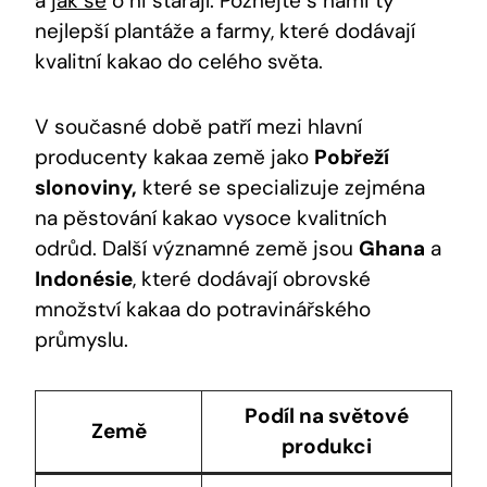
a
jak se
o ni starají. Poznejte s námi ty
nejlepší plantáže a farmy, které dodávají
kvalitní kakao do celého světa.
V současné době patří mezi hlavní
producenty kakaa země jako
Pobřeží
slonoviny,
které se specializuje zejména
na pěstování kakao vysoce kvalitních
odrůd. Další významné země jsou
Ghana
a
Indonésie
, které dodávají obrovské
množství kakaa do potravinářského
průmyslu.
Podíl na světové
Země
produkci