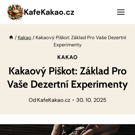
Přeskočit
KafeKakao.cz
na
obsah
/
Kakao
/
Kakaový Piškot: Základ Pro Vaše Dezertní
Experimenty
KAKAO
Kakaový Piškot: Základ Pro
Vaše Dezertní Experimenty
Od
KafeKakao.cz
30. 10. 2025