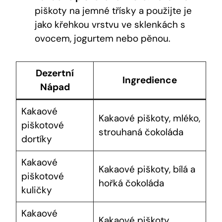
piškoty na jemné třísky a použijte je
jako křehkou vrstvu ve sklenkách s
ovocem, jogurtem nebo pěnou.
Dezertní
Ingredience
Nápad
Kakaové
Kakaové piškoty, mléko,
piškotové
strouhaná čokoláda
dortíky
Kakaové
Kakaové piškoty, bílá a
piškotové
hořká čokoláda
kuličky
Kakaové
Kakaové piškoty,