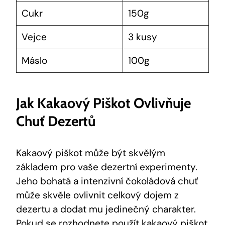
Cukr
150g
Vejce
3 kusy
Máslo
100g
Jak Kakaový Piškot Ovlivňuje
Chuť Dezertů
Kakaový piškot může být skvělým
základem pro vaše dezertní experimenty.
Jeho bohatá a intenzivní čokoládová chuť
může skvěle ovlivnit celkový dojem z
dezertu a dodat mu jedinečný charakter.
Pokud se rozhodnete použít kakaový piškot