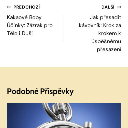
Navigace
PŘEDCHOZÍ
DALŠÍ
Pro
Kakaové Boby
Jak přesadit
Účinky: Zázrak pro
kávovník: Krok za
Příspěvek
Tělo i Duši
krokem k
úspěšnému
přesazení
Podobné Příspěvky