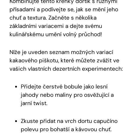
Kombinujte tento křehký dortík s různými
přísadami a podívejte se, jak se mění jeho
chuť a textura. Začněte s několika
základními variacemi a dejte svému
kulinářskému umění volný průchod!
Níže je uveden seznam možných variací
kakaového piškotu, které můžete zvážit ve
vašich vlastních dezertních experimentech:
Přidejte čerstvé bobule jako lesní
jahody nebo maliny pro osvěžující a
jarní twist.
Zkuste přidat na vrch dortu capučíno
polevu pro bohatší a kávovou chuť.