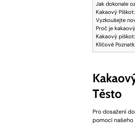
Jak dokonale oz
Kakaový Piškot:
Vyzkoušejte no
Proč je kakaový
Kakaový piškot:
Klíčové Poznat
Kakaový 
Těsto
Pro dosažení⁢ do
pomocí⁣ našeho r