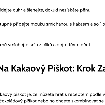
řidejte‌ cukr a šlehejte, dokud nezískáte pěnu.
stupně přidejte⁤ mouku smíchanou s kakaem a solí, 
ně vmíchejte sníh ⁤z‍ bílků a dejte ⁤těsto péct.
Na Kakaový Piškot: Krok Z
aový piškot‌ je, že můžete hrát s ⁢receptem podle ​va
 ⁢čokoládový piškot ⁤nebo ho chcete zkombinovat ‍se