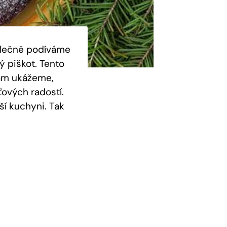
polečně podíváme
ý piškot. Tento
vám ukážeme,
ťových radostí.
ší kuchyni. Tak