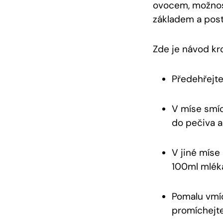
ovocem, možnost
základem a post
Zde je návod kro
Předehřejte
V míse smíc
do pečiva a 
V jiné míse
‍100ml mléka
Pomalu vmí
promíchejte