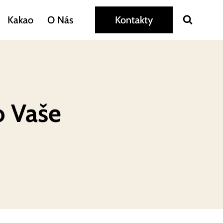
Kakao
O Nás
Kontakty
o Vaše