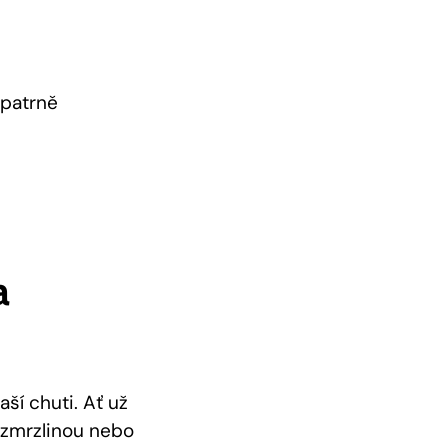
opatrně
a
ší chuti. Ať už⁤
 ⁢zmrzlinou nebo