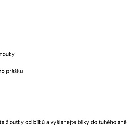
 mouky
ho prášku
te​ žloutky od bílků a vyšlehejte bílky do tuhého sně