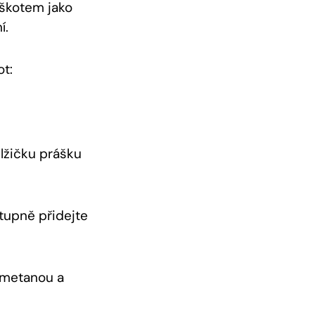
iškotem jako
í.
ot:
lžičku ‍prášku
stupně přidejte
smetanou a