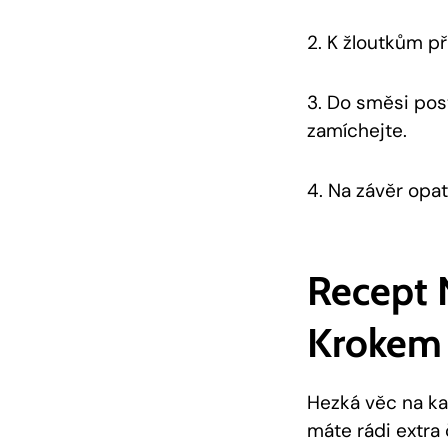
2. K žloutkům‍ p
3. Do směsi⁣ po
zamíchejte.
4. Na závěr opatr
Recept 
Krokem
Hezká věc na kak
máte rádi extra