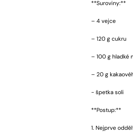
**Suroviny:**
– 4 vejce
– 120 g⁢ cukru
– 100 g ‍hladké
– 20 g kakaové
-​ špetka soli
**Postup:**
1. Nejprve odděl