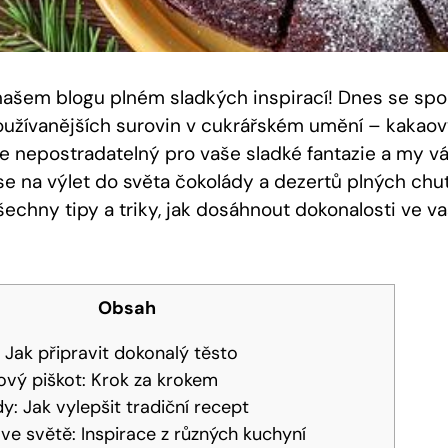
 našem blogu plném sladkých inspirací! Dnes se s
jpoužívanějších surovin v cukrářském umění – kakaov
e nepostradatelný ⁤pro vaše sladké fantazie ‍a my⁣ 
⁤se na výlet do světa čokolády a ⁢dezertů plných chu
echny tipy ​a‌ triky, jak dosáhnout dokonalosti ve va
Obsah
 Jak připravit dokonalý těsto
ový piškot: Krok za krokem
y: Jak vylepšit tradiční recept
ve světě: Inspirace z ⁣různých kuchyní