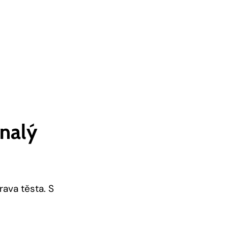
onalý
rava těsta. S