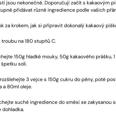
i jsou nekonečné. Doporučuji začít s kakaovým p
upně přidávat různé ⁤ingredience podle vašich přán
k za krokem, jak si připravit dokonalý kakaový pišk
 troubu ⁢na 180 stupňů C.
hejte ⁤150g hladké ‍mouky, 50g kakaového prášku, 1 
špetku ⁢soli.
 rozšlehejte 3 vejce s 150g cukru do pěny, poté po
 a‌ 80ml oleje.
chejte suché ingredience do směsi se zakysanou 
 dohladka.