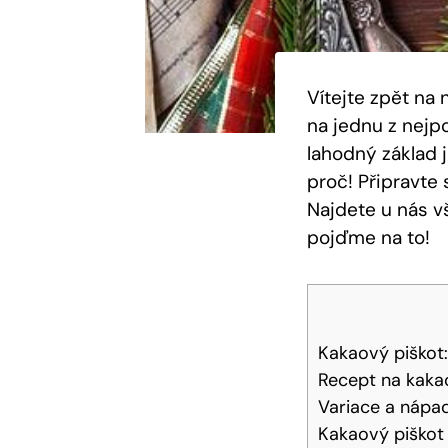
Vítejte zpět na
na jednu ​z ‍ne
lahodný základ j
proč! Připravte 
Najdete u nás vš
pojďme na to!
Kakaový piškot:
Recept na kaka
Variace a nápad
Kakaový piškot 