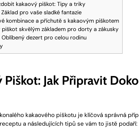
dobit kakaový piškot: Tipy a triky
 Základ pro vaše sladké fantazie
vé kombinace a‌ příchutě s kakaovým⁢ piškotem
 piškot skvělým základem‌ pro dorty a zákusky
 Oblíbený dezert pro celou rodinu
ky
Piškot: Jak Připravit Dok
konalého kakaového ⁤piškotu je klíčová správná příp
eceptu a​ následujících tipů se​ vám to jistě​ podaří: