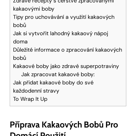
Zdravé ‌recepty s čerstvě zpracovanými
kakaovými boby
Tipy pro uchovávání a využití ‌kakaových
bobů
Jak si​ vytvořit lahodný kakaový ‍nápoj
doma
Důležité informace o zpracování ⁤kakaových
bobů
Kakaové boby jako ⁣zdravé superpotraviny
Jak zpracovat kakaové boby:
Jak přidat ⁣kakaové boby do své
každodenní stravy
To Wrap It Up
Příprava Kakaových Bobů Pro
Domácí Použití