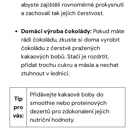
abyste zajištěli rovnoměrné prokysnutí
a zachovali tak jejich čerstvost.
Domácí výroba čokolády:
Pokud máte
rádi‍ čokoládu, ‌zkuste si⁣ doma ​vyrobit
čokoládu z ⁤čerstvě pražených
kakaových bobů. Stačí je rozdrtit,
přidat trochu cukru‌ a másla a nechat
ztuhnout v lednici.
Přidávejte kakaové boby do⁣
Tip
smoothie nebo proteinových
pro
dezertů‌ pro ​zdokonalení jejich
vás:
nutriční hodnoty.