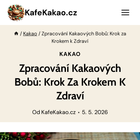
Přeskočit
KafeKakao.cz
na
obsah
/
Kakao
/
Zpracování Kakaových Bobů: Krok za
Krokem k Zdraví
KAKAO
Zpracování Kakaových
Bobů: Krok Za Krokem K
Zdraví
Od
KafeKakao.cz
5. 5. 2026