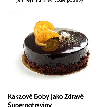
jemnějšímu ​mletí podle ⁤potřeby.
Kakaové Boby Jako ⁣zdravé
Superpotraviny