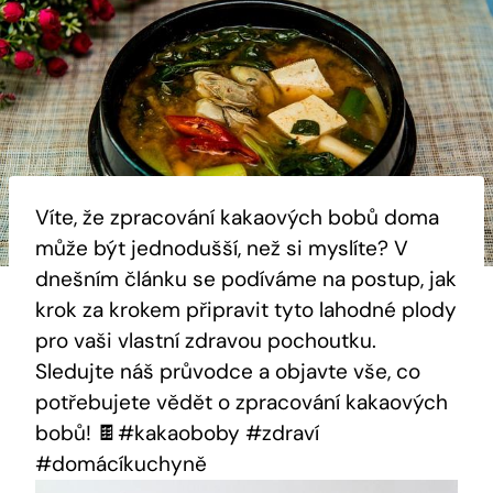
Víte, ⁣že ⁢zpracování kakaových bobů doma
může být jednodušší, než‍ si myslíte?‌ V
dnešním‌ článku se podíváme na postup, jak
krok‌ za krokem připravit tyto lahodné plody
pro vaši vlastní zdravou pochoutku.
Sledujte náš průvodce a objavte vše, co
potřebujete vědět‌ o zpracování kakaových
bobů!‍ 🍫#kakaoboby #zdraví
#domácíkuchyně