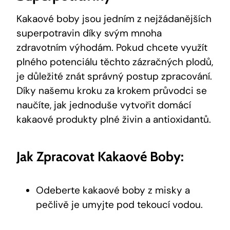
Kakaové ⁣boby jsou jedním z nejžádanějších
superpotravin díky svým mnoha
⁤zdravotním výhodám. Pokud chcete využít
plného potenciálu těchto ‌zázračných plodů,
je důležité znát správný postup⁢ zpracování.
Díky našemu kroku za krokem průvodci se
⁤naučíte,‍ jak jednoduše vytvořit domácí⁢
kakaové produkty ​plné živin a antioxidantů.
Jak Zpracovat Kakaové Boby:
Odeberte kakaové boby z misky a⁢
pečlivě je umyjte pod tekoucí vodou.