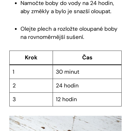
Namočte boby‍ do vody na ⁤24 hodin,
aby změkly a bylo je‍ snazší oloupat.
Olejte plech‍ a rozložte oloupané boby
na ⁣rovnoměrnější sušení.
Krok
Čas
1
30 minut
2
24 hodin
3
12 hodin