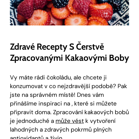
Zdravé ‌recepty S Čerstvě
Zpracovanými Kakaovými Boby
Vy máte rádi čokoládu, ale⁣ chcete​ ji⁢
konzumovat v ‌co nejzdravější podobě? Pak
jste na správném místě! Dnes⁢ vám
přinášíme inspiraci na ,⁣ které si můžete
připravit doma. Zpracování kakaových bobů
je jednoduché a
může vést
k vytvoření
lahodných a zdravých pokrmů plných
⁣antioxidantů⁤ a živin.