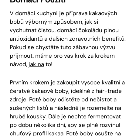
V domácí kuchyni je příprava ‍kakaových
bobů výborným způsobem, jak si
vychutnat ⁤čistou, domácí čokoládu⁢ plnou
antioxidantů a dalších zdravotních benefitů.
Pokud se chystáte tuto zábavnou výzvu
přijmout, máme pro vás krok za krokem
návod, ‍
jak na
to!
Prvním‌ krokem je ‌zakoupit vysoce kvalitní a
čerstvé kakaové boby, ideálně z fair-trade
⁣zdroje. Poté boby očistěte od nečistot a
sušených ⁤listů a následně je rozemelte na
hrubé kousky. Dále je​ nechte fermentovat ​
po dobu několika dní, ⁢aby se plně rozvinul
chuťový profil kakaa. Poté boby osušte na