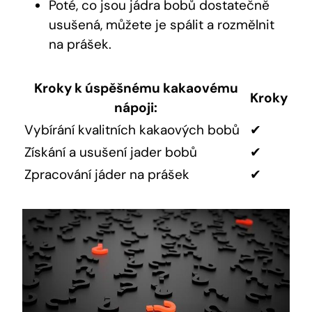
Poté, co jsou jádra bobů dostatečně
usušená, můžete je‍ spálit a rozmělnit
na ​prášek.
Kroky k ‍úspěšnému kakaovému‌
Kroky
nápoji:
Vybírání kvalitních kakaových bobů
✔
Získání ‍a ⁣usušení jader bobů
✔
Zpracování jáder na prášek
✔