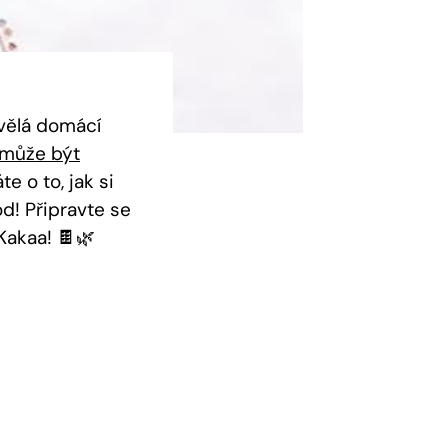
vělá​ domácí
může být
o to, jak ‍si ​
d! Připravte se
Kakaa! 🍫🌿