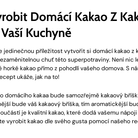
Vyrobit Domácí Kakao Z Ka
 Vaší Kuchyně
jedinečnou příležitost ‍vytvořit si domácí kakao z 
 ​nezaměnitelnou chuť této⁤ superpotraviny. Není nic l
é horké kakao přímo z ‍pohodlí vašeho⁤ domova. S ​ná
cept ukáže, jak na ⁤to!
o ​domácího kakaa bude samozřejmě kakaový bříška
tnější bude váš kakaový bříška,​ tím aromatickější ‍bu
oučástí je ⁣kvalitní kakao,⁣ které dodá⁣ vašemu nápoji 
te vyrobit kakao dle ‍svého gusta pomocí našeho re