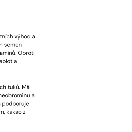
tních‌ výhod a
ých semen
amínů. ‍Oproti
eplot a
ých tuků. Má
theobrominu‌ a
 a podporuje
m,⁤ kakao z