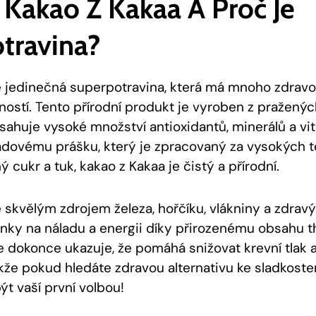
 Kakao⁣ Z Kakaa ⁢a Proč Je
travina?
‍ jedinečná superpotravina,‍ která‍ má mnoho zdravo
ností. Tento přírodní produkt ⁢je‍ vyroben z pražen
ahuje vysoké množství antioxidantů,⁤ minerálů a vit
ovému prášku, který je zpracovaný za vysokých t
ý cukr a tuk, kakao z Kakaa je čistý a přírodní.
e skvělým zdrojem železa, hořčíku, vlákniny a zdrav
inky⁢ na náladu a energii díky přirozenému ‌obsahu 
 se dokonce ukazuje, že pomáhá snižovat krevní tlak
Takže⁢ pokud hledáte zdravou alternativu ke sladkoste
být vaší první volbou!