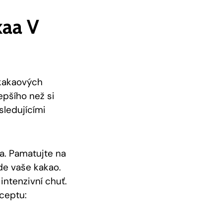
kaa V
kakaových​
epšího než si‌
sledujícími
. Pamatujte na​
de vaše ​kakao.
‌intenzivní chuť.
ceptu: