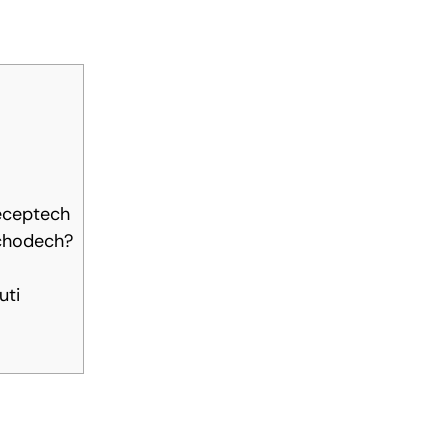
receptech
bchodech?
uti