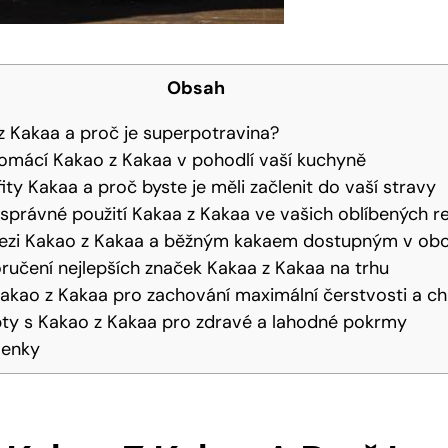
Obsah
 z Kakaa ⁢a proč je superpotravina?
domácí Kakao z Kakaa v pohodlí vaší kuchyně
ity Kakaa a proč byste je měli začlenit do vaší stravy
o⁢ správné použití Kakaa z Kakaa ve vašich ⁢oblíbených 
 mezi Kakao z Kakaa a běžným kakaem ⁢dostupným v ​o
učení nejlepších značek Kakaa z Kakaa⁢ na trhu
akao z ⁢Kakaa ​pro zachování‌ maximální čerstvosti a ch
pty s ‍Kakao z Kakaa pro zdravé a lahodné pokrmy
lenky