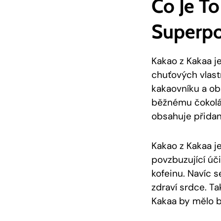
Co Je To
Superpo
Kakao z Kakaa je
chuťových vlast
kakaovníku a obs
běžnému čokolád
obsahuje ​přidan
Kakao⁢ z Kakaa j
povzbuzující⁢ úč
kofeinu. Navíc‍
‍zdraví srdce.⁣ 
⁣Kakaa⁤ by ‍mělo 