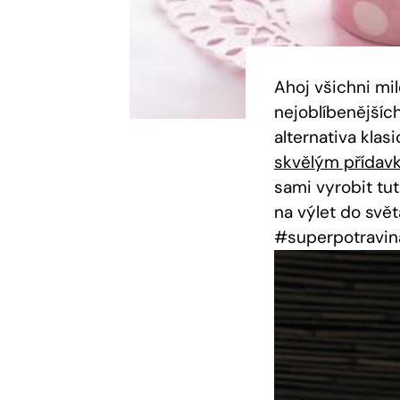
Ahoj všichni mil
nejoblíbenějších
alternativa‌ kla
skvělým přídav
sami vyrobit tut
na‌ výlet do svě
#superpotravin