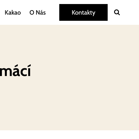
Kakao
O Nás
Kontakty
omácí