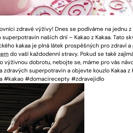
ovníci⁢ zdravé výživy! Dnes se podíváme na‌ jednu z
⁤ superpotravin našich dní – Kakao z Kakaa. Tato ⁣sk
sického kakaa je plná látek prospěšných pro zdraví a ⁣
kem
do vaší každodenní stravy. Pokud se také zajímáte‍ 
o ‍výživnou dobrotu, nebojte se, máme ‍pro vás návo
ta zdravých superpotravin a objevte kouzlo Kakaa z 
a #kakao #domacirecepty #zdravejidlo