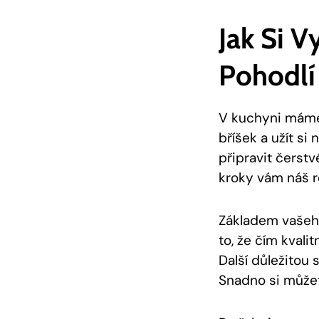
Jak Si 
Pohodlí
V kuchyni máme 
bříšek a užít si
připravit čerstv
kroky vám náš re
Základem‍ vašeh
to, že čím kvali
Další důležitou s
Snadno si ‍může