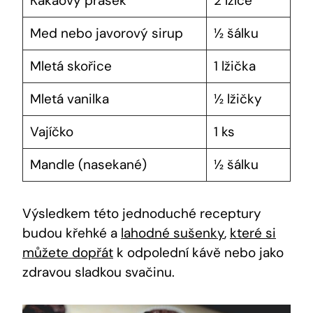
Kakaový⁤ prášek
2 lžíce
Med nebo javorový sirup
½ ⁣šálku
Mletá⁤ skořice
1 lžička
Mletá vanilka
½ lžičky
Vajíčko
1⁣ ks
Mandle ⁢(nasekané)
½ šálku
Výsledkem této jednoduché receptury
budou křehké a
lahodné sušenky
,
které si
můžete dopřát
⁢k ⁢odpolední kávě nebo jako
zdravou sladkou svačinu.