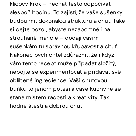
klíčový krok – ⁢nechat ​těsto odpočívat
alespoň hodinu. To zajistí, že vaše‍ sušenky
budou mít dokonalou strukturu a chuť. ⁤Také
si dejte⁣ pozor, ​abyste⁢ nezapomněli na
strouhané mandle – dodají vašim
sušenkám​ tu správnou křupavost ⁢a chuť.
⁤Nakonec bych chtěl zdůraznit,⁤ že i když
vám tento recept může připadat složitý,
nebojte se ​experimentovat ⁢a přidávat své
‍oblíbené ingredience. Vaši chuťovou
buňku⁤ to jenom potěší a vaše⁣ kuchyně se
stane místem‍ radosti ⁣a kreativity. Tak
hodně štěstí‌ a dobrou chuť!