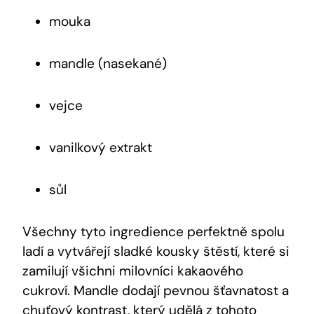
mouka
mandle (nasekané)
vejce
vanilkový extrakt
sůl
Všechny tyto ingredience perfektně spolu
ladí ⁣a vytvářejí sladké kousky štěstí, které si
zamilují všichni milovníci kakaového
cukroví. Mandle dodají pevnou šťavnatost a‍
chuťový kontrast,⁢ který udělá‍ z tohoto