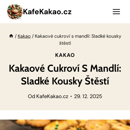
Přeskočit
KafeKakao.cz
na
obsah
/
Kakao
/
Kakaové cukroví s mandlí: Sladké kousky
štěstí
KAKAO
Kakaové Cukroví S Mandlí:
Sladké Kousky Štěstí
Od
KafeKakao.cz
29. 12. 2025