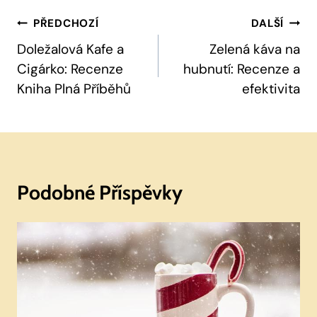
Navigace
PŘEDCHOZÍ
DALŠÍ
Pro
Doležalová Kafe a
Zelená káva na
Cigárko: Recenze
hubnutí: Recenze a
Příspěvek
Kniha Plná Příběhů
efektivita
Podobné Příspěvky