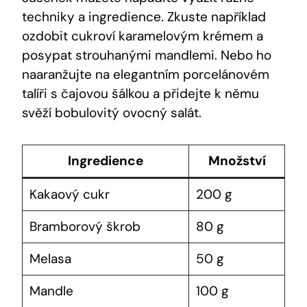
techniky a‌ ingredience. Zkuste například
ozdobit‍ cukroví karamelovým ‍krémem a
posypat strouhanými mandlemi. Nebo⁣ ho
naaranžujte na elegantním porcelánovém
talíři s ⁣čajovou šálkou a přidejte k němu
svěží​ bobulovitý​ ovocný salát.
Ingredience
Množství
Kakaový cukr
200 g
Bramborový škrob
80 g
Melasa
50 g
Mandle
100 ​g