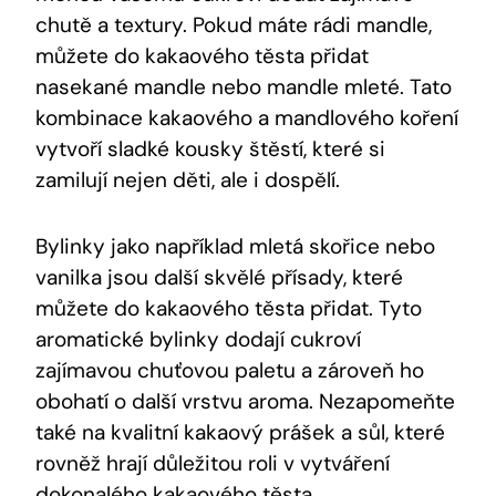
chutě a ​textury.⁢ Pokud máte rádi⁤ mandle,
můžete⁢ do kakaového těsta⁢ přidat
nasekané⁢ mandle nebo mandle mleté. Tato
kombinace kakaového a mandlového koření
⁢vytvoří sladké kousky štěstí, které si
zamilují nejen děti, ale i dospělí.
Bylinky jako například ⁢mletá ⁣skořice nebo
vanilka jsou další‌ skvělé přísady, které
⁣můžete do kakaového‌ těsta přidat. Tyto
aromatické bylinky ⁢dodají cukroví
‌zajímavou chuťovou paletu a zároveň ho
obohatí o další vrstvu aroma. Nezapomeňte
také⁣ na⁤ kvalitní kakaový prášek a sůl, které⁤
rovněž hrají důležitou roli v vytváření​
dokonalého kakaového těsta.