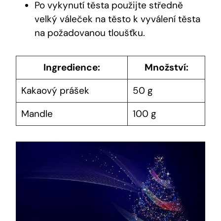
Po ‍vykynutí těsta použijte středně
velký váleček ⁢na ‍těsto k vyválení těsta
na požadovanou ‌tloušťku.
Ingredience:
Množství:
Kakaový prášek
50 ​g
Mandle
100‌ g