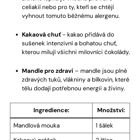
celiakií‌ nebo pro⁣ ty,⁤ kteří se chtějí
vyhnout tomuto běžnému⁤ alergenu.
Kakaová chuť
-⁢ kakao přidává do
sušenek ​intenzivní a ‍bohatou chuť,
kterou milují všichni ⁣milovníci čokolády.
Mandle pro ​zdraví
– ‍mandle ⁢jsou plné
zdravých tuků, vlákniny ⁣a ‍bílkovin, které
tělu ⁢dodají⁣ potřebnou energii a živiny.
Ingredience:
Množství:
Mandlová mouka
1 šálek