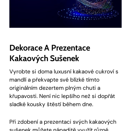
Dekorace A Prezentace
Kakaových Sušenek
Vyrobte si doma luxusní kakaové cukroví s
mandlí ​a překvapte své blízké tímto
originálním dezertem plným chuti a
křupavosti. Není nic ⁣lepšího než si dopřát
sladké kousky štěstí během ​dne.
Při zdobení a prezentaci svých kakaových
sušenek můžete nápaditě využít⁢ různé