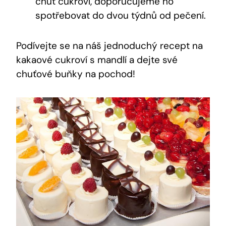
chuť cukroví, doporučujeme ho
⁤spotřebovat do dvou týdnů od⁣ pečení.
Podívejte se‌ na náš jednoduchý recept na
kakaové cukroví s mandlí a dejte⁢ své
chuťové buňky na pochod!