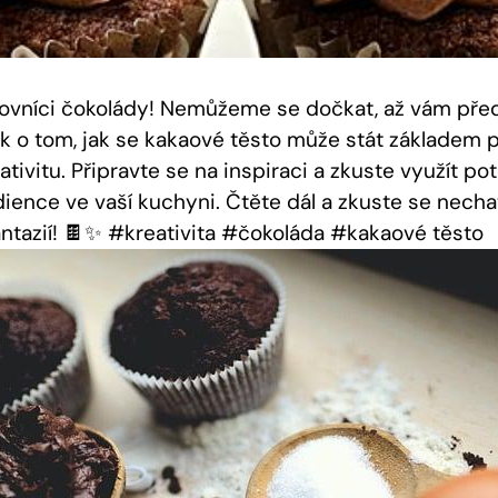
lovníci čokolády! Nemůžeme ​se dočkat, až vám pře
k o tom,‍ jak se kakaové těsto může stát ‍základem p
ivitu. Připravte se na inspiraci a zkuste využít ‍po
ence‍ ve vaší‌ kuchyni. ‌Čtěte dál a zkuste se nechat
ntazií! 🍫✨ #kreativita #čokoláda #kakaové těsto