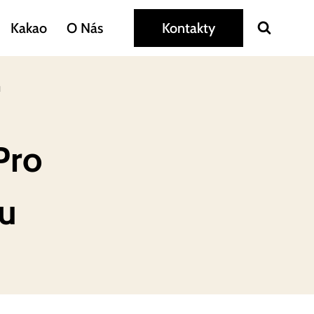
Kakao
O Nás
Kontakty
u
Pro
u