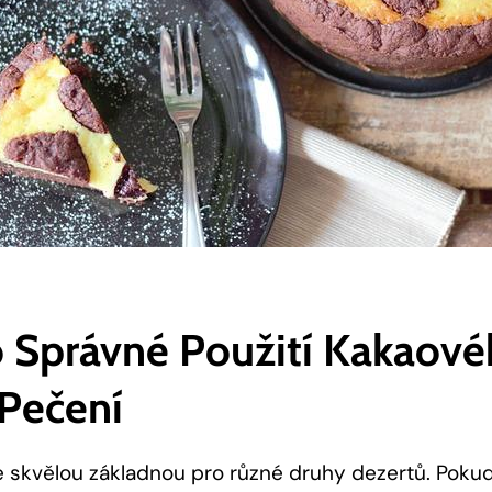
o​ Správné⁤ Použití Kakaové
 Pečení
e skvělou základnou pro různé druhy‌ dezertů. Pokud