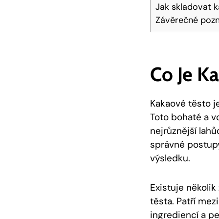
Jak skladovat ‍
Závěrečné poz
Co Je Ka
Kakaové‍ těsto‌ 
Toto ⁤bohaté a v
nejrůznější lahůd
správné ⁣postupy 
výsledku.
Existuje několik
těsta. Patří‍ me
ingrediencí a ⁢pe