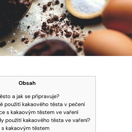
Obsah
sto ⁤a jak se připravuje?
né⁤ použití kakaového‌ těsta ⁤v pečení
ce s​ kakaovým těstem‍ ve⁣ vaření
dy použití ⁢kakaového těsta ve vaření?
y s kakaovým těstem