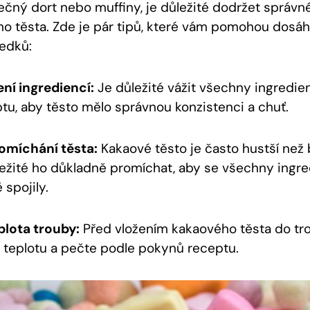
čný⁣ dort‍ nebo muffiny, je důležité⁢ dodržet správ
o těsta. Zde je pár tipů, ⁤které vám⁢ pomohou ⁣dosá
ledků:
ní ​ingrediencí:
Je důležité vážit všechny ingredie
tu, aby těsto mělo správnou konzistenci ‍a chuť.
omíchání‌ těsta:
Kakaové těsto je‌ často⁣ hustší⁣ než
ležité ho důkladně promíchat, aby se všechny ingr
spojily.
lota⁢ trouby:
Před ⁣vložením ⁣kakaového těsta ‌do ​tr
e teplotu a pečte podle⁢ pokynů​ receptu.