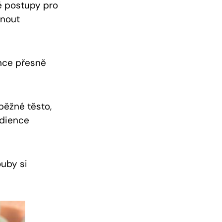
né postupy pro
hnout
nce přesně⁤
 běžné těsto,
edience
ouby si