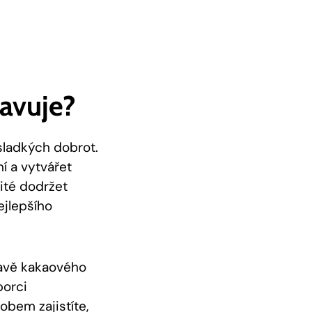
ravuje?
sladkých​ dobrot.
í a vytvářet
ežité dodržet
nejlepšího
ravě kakaového​
porci
obem zajistíte,‌