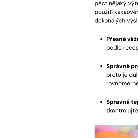
péct nějaký výte
použití kakaovéh
‍dokonalých ⁤výs
Přesné váže
podle recep
Správné pr
proto je dů
rovnoměrně 
Správná tep
zkontrolujt