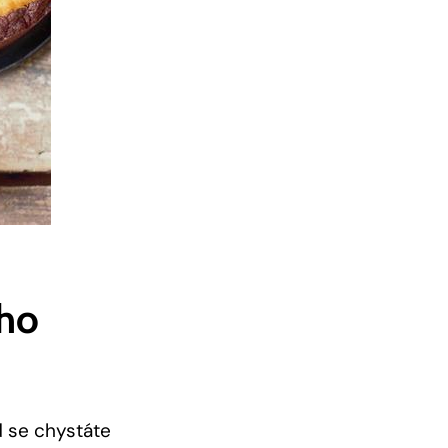
ho‌
 ⁣se chystáte