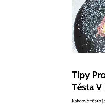
Tipy‌ Pr
Těsta ⁤v
Kakaové těsto j