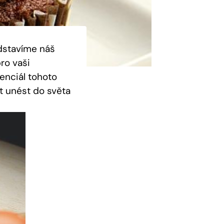
dstavíme​ náš
ro vaši‍
tenciál tohoto
‍ unést do světa⁢