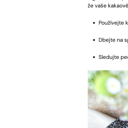
že vaše ⁢kakaové
Používejte k
Dbejte ‌na 
Sledujte peč