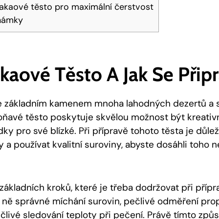
kakaové těsto ​pro maximální čerstvost
námky
kaové Těsto ⁤a Jak Se Přip
je ‍základním kamenem ‍mnoha lahodných‌ dezertů a ‌
oňavé těsto poskytuje ‍skvělou možnost být kreativn
ky pro ⁢své blízké. Při přípravě ‍tohoto ‍těsta je⁤ důl
​a‌ používat kvalitní‌ suroviny, abyste‍ dosáhli toho 
 základních kroků, které je třeba dodržovat při ​příp
zi ně správné míchání ‍surovin, pečlivé odměření⁤ pro
člivé sledování teploty⁤ při pečení. ⁤Právě tímto způs