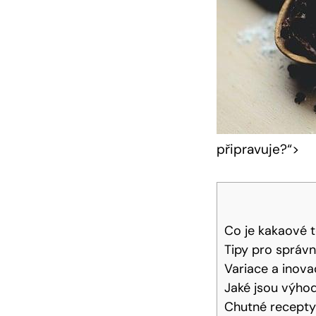
připravuje?“>
Co je kakaové tě
Tipy‌ pro​ správ
Variace a inova
Jaké jsou​ výho
Chutné recept