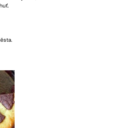
huť.
ěsta.