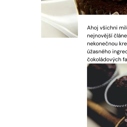
Ahoj všichni mi
nejnovější článe
nekonečnou kreat
úžasného ingredi
čokoládových fa