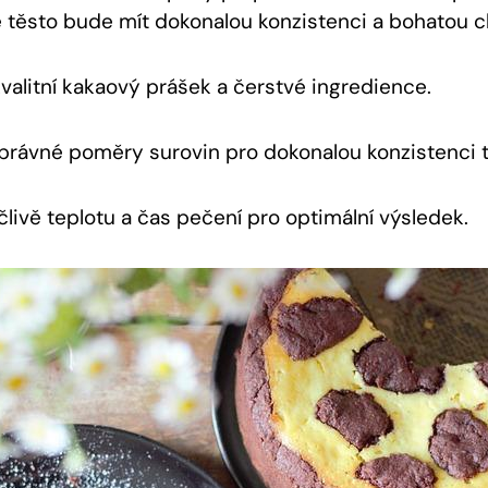
 těsto​ bude‍ mít dokonalou⁣ konzistenci ‌a bohatou c
valitní⁤ kakaový ⁢prášek a čerstvé ingredience.
správné poměry⁣ surovin pro dokonalou konzistenci t
livě ‍teplotu a čas ‍pečení pro ​optimální výsledek.