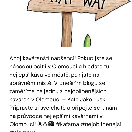
Ahoj kavárenští nadšenci! Pokud jste ​se
náhodou ocitli v Olomouci a hledáte tu
nejlepší kávu ve městě, pak ‌jste na
správném místě. V dnešním blogu⁣ se
zaměříme na jednu z​ nejoblíbenějších
kaváren v Olomouci – Kafe Jako‌ Lusk.
Připravte si své chutě a připojte se k‌ nám
na ⁣průvodce nejlepšími kavárnami v
⁤Olomouci! ⁢🌟☕️🏙️ #kafarna #nejoblibenejsi