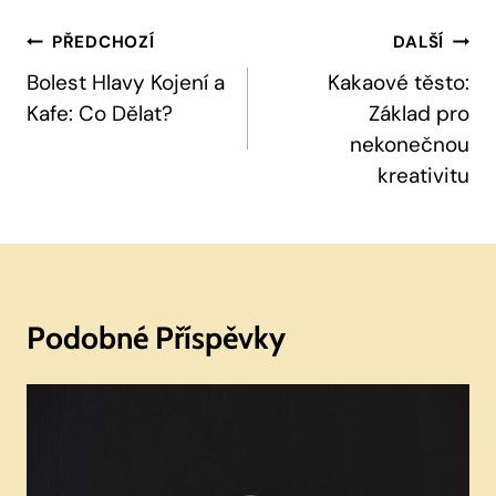
Navigace
PŘEDCHOZÍ
DALŠÍ
Pro
Bolest Hlavy Kojení a
Kakaové těsto:
Kafe: Co Dělat?
Základ pro
Příspěvek
nekonečnou
kreativitu
Podobné Příspěvky