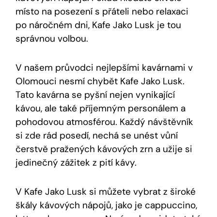
místo⁣ na posezení s přáteli nebo relaxaci
po náročném dni, Kafe Jako⁢ Lusk je tou
správnou⁣ volbou.
V našem průvodci nejlepšími kavárnami v
Olomouci‌ nesmí⁢ chybět Kafe Jako Lusk.
Tato‍ kavárna se pyšní‍ nejen‍ vynikající ​
kávou, ale také příjemným personálem a
pohodovou atmosférou. Každý návštěvník
si zde rád posedí, nechá se unést vůní
čerstvě pražených kávových⁣ zrn a užije si
jedinečný zážitek z pití kávy.
V Kafe Jako Lusk si můžete vybrat z široké
škály kávových nápojů, jako‌ je ​cappuccino,