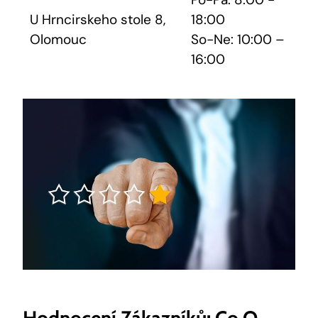
U⁤ Hrncirskeho ⁢stole ‌8,
18:00
Olomouc
So-Ne: 10:00 –
16:00
Hodnocení Zákazníků: Co O