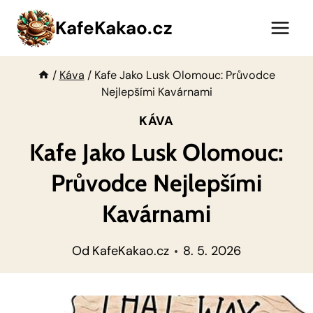
Přeskočit
KafeKakao.cz
na
obsah
/
Káva
/
Kafe Jako Lusk Olomouc: Průvodce
Nejlepšími Kavárnami
KÁVA
Kafe Jako Lusk Olomouc:
Průvodce Nejlepšími
Kavárnami
Od
KafeKakao.cz
8. 5. 2026