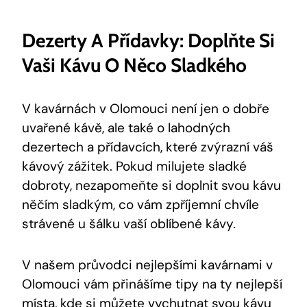
Dezerty A Přídavky: Doplňte Si
Vaši Kávu O Něco Sladkého
V⁣ kavárnách v⁤ Olomouci ​není jen o dobře
uvařené kávě, ale také‌ o lahodných
dezertech a přídavcích, které zvýrazní váš ​
kávový zážitek. ‍Pokud ‍milujete sladké
dobroty, nezapomeňte si doplnit svou ⁤kávu
něčím sladkým, co vám ⁣zpříjemní⁣ chvíle
strávené u šálku vaší oblíbené kávy.
V našem průvodci nejlepšími ‌kavárnami v
Olomouci vám přinášíme tipy na ty nejlepší
místa, kde si můžete vychutnat svou kávu