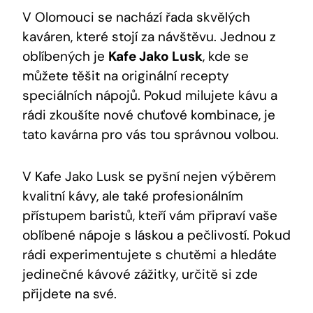
V Olomouci se nachází řada ⁣skvělých
kaváren, které stojí za návštěvu. Jednou‌ z
oblíbených je
Kafe Jako ⁤Lusk
, ‌kde se
můžete těšit‌ na originální recepty
speciálních nápojů. Pokud milujete⁤ kávu a
⁢rádi ⁣zkoušíte nové chuťové ​kombinace, je
tato kavárna pro⁤ vás ​tou správnou ​volbou.
V Kafe Jako Lusk se ⁣pyšní nejen výběrem
kvalitní kávy, ale také profesionálním
přístupem‍ baristů, kteří vám připraví vaše
oblíbené nápoje s láskou a pečlivostí. Pokud⁢
rádi experimentujete s chutěmi a hledáte
jedinečné kávové zážitky, určitě si zde ​
přijdete na své.