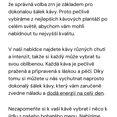
že správná volba⁣ zrn je základem pro
dokonalou šálek kávy. Proto pečlivě
vybíráme ‌z nejlepších⁣ kávových plantáží po
celém světě,‌ abychom ‌vám mohli
nabídnout tu nejvyšší kvalitu.
V naší nabídce najdete kávy různých chutí
a intenzit, takže si každý může vybrat tu
svou oblíbenou. Každá káva je pečlivě
pražená a ⁣připravená s láskou a péčí. Díky
tomu si můžete‌ u nás vychutnat naprosto
dokonalý šálek kávy, který vám zaručeně
zvedne náladu a
dodá energii na celý den
.
Nezapomeňte si k vaší kávě ⁤vybrat i něco k
jídlu z našeho bohatého menu. Nabízíme