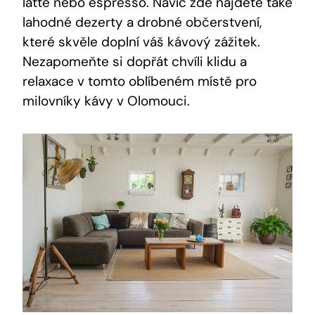
latte nebo espresso. Navíc zde najdete také
lahodné dezerty ‍a drobné‌ občerstvení,
které skvěle doplní ⁢váš kávový‌ zážitek.
Nezapomeňte si dopřát chvíli klidu a
relaxace v tomto oblíbeném místě pro
milovníky kávy v Olomouci.