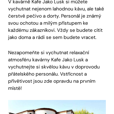
V kavárně Kafe Jako Lusk si můžete
vychutnat nejenom lahodnou kávu, ale také
čerstvé pečivo a dorty. Personál‍ je⁤ známý
svou ochotou a milým přístupem ke
každému zákazníkovi. Vždy se budete cítit
jako‍ doma a rádi se sem budete vracet.
Nezapomeňte si vychutnat relaxační
atmosféru‍ kavárny Kafe Jako Lusk a
vychutnejte si ⁣skvělou kávu v doprovodu
přátelského personálu.‍ Vstřícnost⁣ a⁤
přívětivost jsou zde opravdu na prvním
‍místě!