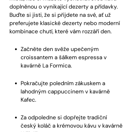
doplněnou ⁢o vynikající⁤ dezerty a přídavky.
Buďte si jisti, že‍ si přijdete na své, ať už
preferujete klasické dezerty ⁣nebo⁣ moderní
‌kombinace chutí, které vám rozzáří den.
Začněte den svěže upečeným⁢
croissantem a šálkem ⁢espressa v
kavárně La Formica.
Pokračujte ​poledním zákuskem a
lahodným ⁤cappuccinem v kavárně
Kafec.
Za odpoledne si dopřejte tradiční
český koláč⁤ a krémovou kávu v kavárně