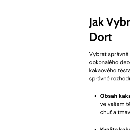
Jak‌ Vyb
Dort
Vybrat správné 
⁣dokonalého dezer
kakaového těsta 
správné rozhodn
Obsah kaka
ve vašem tě
chuť ⁤a tmav
Kvalita kak