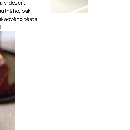
alý dezert –
hutného,⁤ pak
akaového⁤ těsta
!