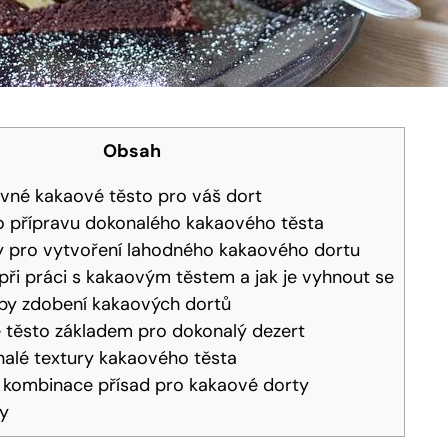
Obsah
ávné kakaové těsto ‍pro ⁣váš dort
ro přípravu ⁣dokonalého kakaového ‍těsta
y pro ⁢vytvoření ⁣lahodného ​kakaového dortu
ři práci s kakaovým⁢ těstem ⁢a jak je‌ vyhnout⁤ se
oby zdobení kakaových dortů
 ⁣těsto základem pro ‌dokonalý ⁣dezert
nalé textury kakaového těsta
 kombinace přísad pro kakaové ​dorty
ky