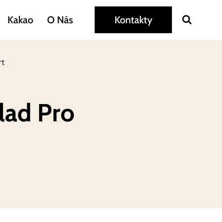
Kakao
O Nás
Kontakty
rt
lad Pro