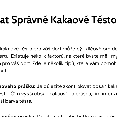
rat ⁣správné Kakaové Těsto 
kakaové ⁣těsto pro váš dort může být klíčové⁣ pro d
tu. Existuje několik‌ faktorů, na které byste‌ měli ⁣m
pro váš dort. ⁤Zde​ je několik tipů, které vám pomoho
utí:
ového⁤ prášku:
Je důležité ‌zkontrolovat ⁣obsah ka
stě. Čím vyšší obsah‍ kakaového prášku,⁤ tím ⁢intenzi
ší‌ barva těsta.
aového ‍prášku:
Dbejte na to, aby ​byl kakaový prá