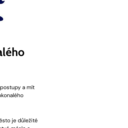
alého
 ‌postupy a mít
dokonalého
ěsto je důležité