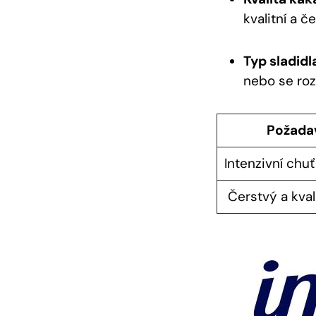
kvalitní ⁣a 
Typ sladidl
nebo se roz
Požada
Intenzivní chuť
⁢ Čerstvý ⁢a kva