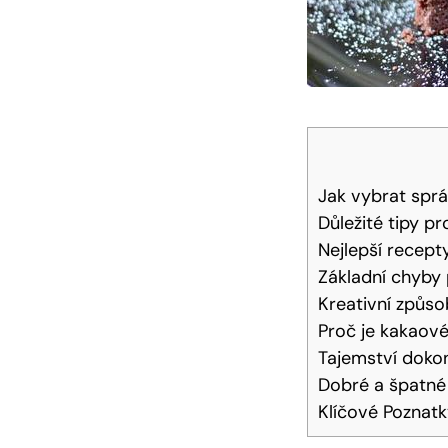
Jak‌ vybrat ⁣spr
Důležité tipy ⁢p
Nejlepší recept
Základní chyby p
Kreativní způs
Proč⁣ je kakaové
Tajemství ‌doko
Dobré a špatné⁤
Klíčové Poznat