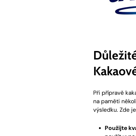
Důležité
Kakaové
Při ⁢přípravě ka
⁤na ⁣paměti něk
výsledku.⁢ Zde j
Použijte kva