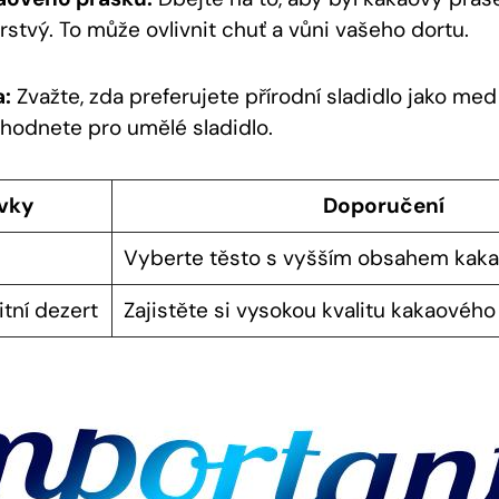
čerstvý. To může ovlivnit chuť a vůni vašeho⁤ dortu.
a:
Zvažte, zda ⁢preferujete ⁣přírodní‌ sladidlo jako ​med
hodnete pro umělé sladidlo.
vky
Doporučení
Vyberte ⁢těsto ⁤s⁤ vyšším obsahem kak
litní dezert
‌Zajistěte ​si vysokou‌ kvalitu ⁤kakaovéh