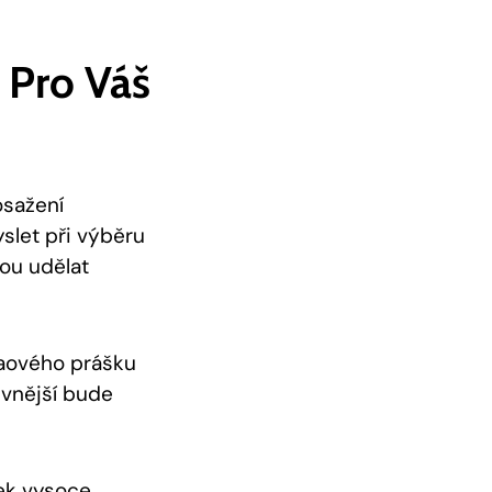
‍pro ⁣váš
osažení
yslet‌ při výběru
u ‍udělat‍
kaového⁣ prášku
vnější ‌bude
šek vysoce