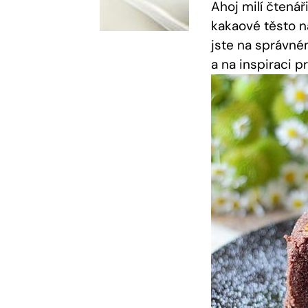
Ahoj milí čtená
kakaové těsto na
jste‍ na správn
a‌ na inspiraci ‍