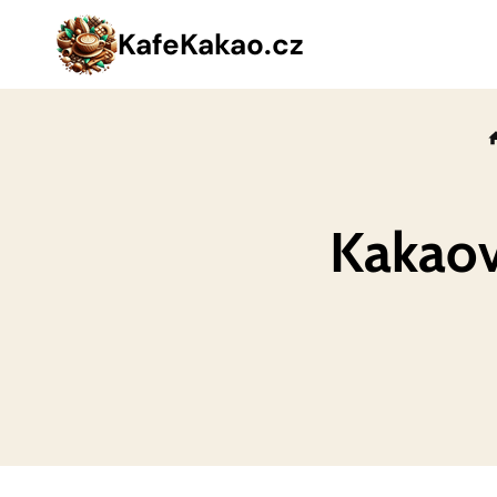
Přeskočit
KafeKakao.cz
na
obsah
Kakaov