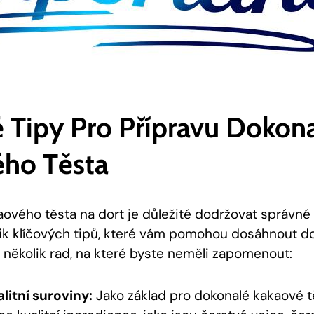
 Tipy ⁢pro Přípravu ⁣dokon
ho ‍těsta
kaového​ těsta na dort‌ je důležité dodržovat ‍správné
olik klíčových tipů, které ‌vám pomohou dosáhnout 
e několik rad, na ‍které byste neměli zapomenout:
litní‍ suroviny:
Jako ‍základ pro dokonalé kakaové⁣ t