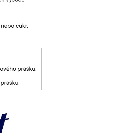
 nebo cukr,‍
aového prášku.
o prášku.