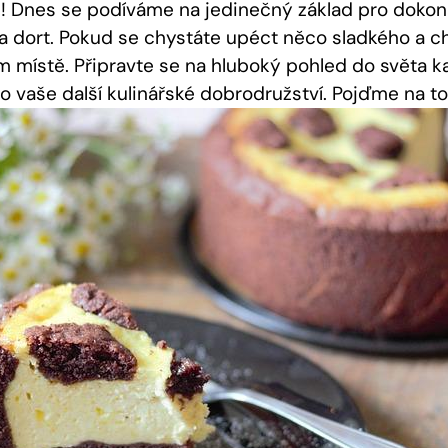
ři! Dnes se podíváme na jedinečný základ⁣ pro dokon
 dort. Pokud​ se ⁣chystáte upéct ⁤něco sladkého a⁤ c
ém místě. Připravte se na hluboký pohled do světa k
pro vaše⁢ další kulinářské⁤ dobrodružství.‍ Pojďme na to