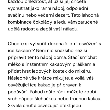
každou příležitost, ať už si jej chcete
vychutnat jako ranní nápoj, odpolední
svačinu nebo večerní dezert. Tato ⁢lahodná‍
kombinace čokolády a ledu vám zaručeně
udělá radost a zlepší vaši náladu.
Chcete si vytvořit⁣ dokonalé letní ⁢osvěžení s
ice kakaem? Není nic snazšího‍ než ⁣si
připravit tento nápoj doma. Stačí smíchat
mléko s instantním kakaovým práškem a
přidat⁣ hrst ledových kostek do mixéru.
Následně vše krátce mixujte,‍ a voilà, váš
osvěžující ice kakao je připraven k
podávání. Pokud máte rádi, můžete zdobit
vrch nápoje šlehačkou nebo trochou kakaa.
Skvělá chuť a osvěžující efekt jsou