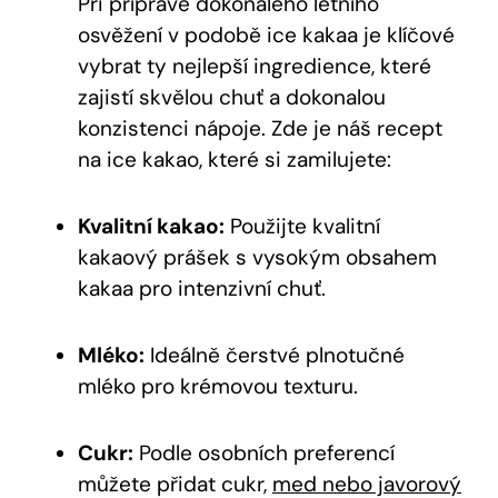
Při přípravě dokonalého letního⁢
osvěžení​ v podobě ice ​kakaa je klíčové
vybrat ty nejlepší​ ingredience, které
zajistí skvělou chuť ⁣a dokonalou
konzistenci nápoje. Zde⁣ je náš recept
na ice kakao, které si zamilujete:
Kvalitní kakao:
Použijte ​kvalitní
kakaový prášek s vysokým obsahem
kakaa pro​ intenzivní chuť.
Mléko:
Ideálně čerstvé plnotučné
mléko pro ‍krémovou texturu.
Cukr:
Podle ⁢osobních preferencí
můžete přidat cukr,
med nebo ⁣javorový