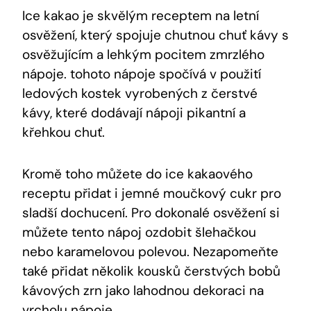
Ice kakao je ⁢skvělým receptem na letní
osvěžení, který spojuje⁤ chutnou chuť kávy s
osvěžujícím a lehkým pocitem zmrzlého⁢
nápoje. ⁢tohoto nápoje spočívá​ v ⁣použití
ledových kostek vyrobených z čerstvé
kávy, které ⁢dodávají nápoji ⁤pikantní a
křehkou ⁣chuť.
Kromě toho můžete do ice⁤ kakaového
receptu přidat i jemné moučkový cukr pro
sladší dochucení. Pro dokonalé osvěžení si
můžete tento nápoj ozdobit šlehačkou
nebo karamelovou ‍polevou. Nezapomeňte
také přidat několik kousků čerstvých bobů
kávových zrn jako lahodnou dekoraci na ​
vrcholu nápoje.