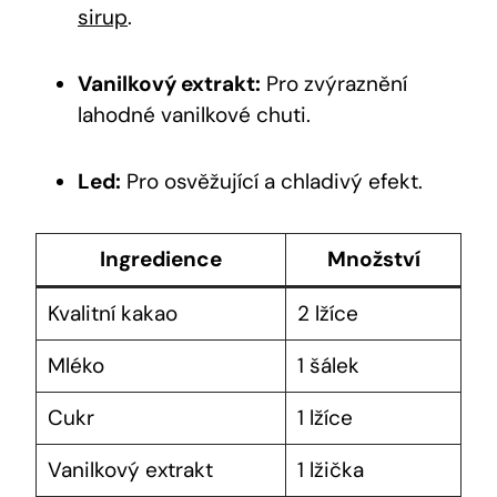
sirup
.
Vanilkový ⁢extrakt:
Pro ‌zvýraznění
lahodné vanilkové chuti.
Led:
Pro osvěžující a chladivý ⁢efekt.
Ingredience
Množství
Kvalitní kakao
2 lžíce
Mléko
1 šálek
Cukr
1 lžíce
Vanilkový extrakt
1 lžička