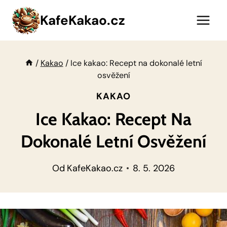
Přeskočit
KafeKakao.cz
na
obsah
/
Kakao
/
Ice kakao: Recept na dokonalé letní
osvěžení
KAKAO
Ice Kakao: Recept Na
Dokonalé Letní Osvěžení
Od
KafeKakao.cz
8. 5. 2026