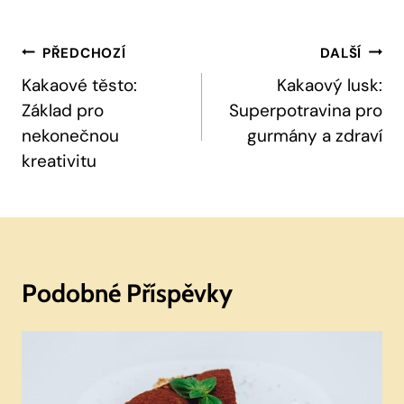
Navigace
PŘEDCHOZÍ
DALŠÍ
Pro
Kakaové těsto:
Kakaový lusk:
Základ pro
Superpotravina pro
Příspěvek
nekonečnou
gurmány a zdraví
kreativitu
Podobné Příspěvky