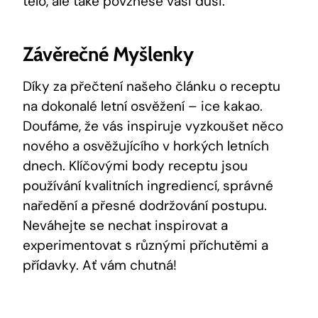
tělo, ale také povznese vaši duši.
Závěrečné Myšlenky
Díky za přečtení našeho článku ⁢o ⁣receptu
na‌ dokonalé letní osvěžení⁣ – ice kakao.
Doufáme, že vás inspiruje ⁤vyzkoušet něco
nového ​a osvěžujícího v horkých ‌letních
dnech.​ Klíčovými body receptu jsou
používání kvalitních ingrediencí,‍ správné
naředění a přesné ⁤dodržování postupu.
Neváhejte se nechat inspirovat ⁢a
experimentovat s různými příchutěmi a
přídavky. Ať vám chutná!