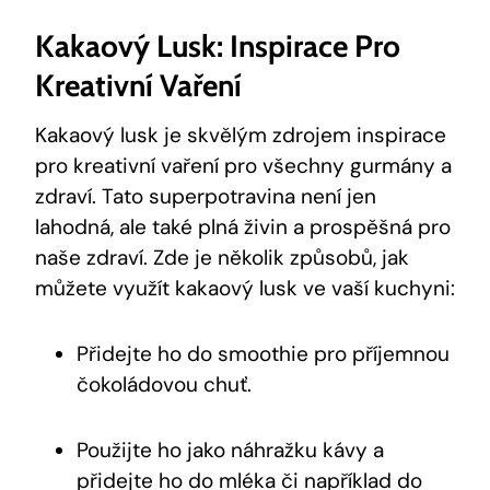
Kakaový Lusk: Inspirace Pro
Kreativní Vaření
Kakaový lusk je skvělým​ zdrojem⁣ inspirace
pro kreativní vaření pro ‌všechny‍ gurmány a
zdraví. Tato superpotravina není jen
lahodná, ale ‌také plná živin a prospěšná pro
naše⁢ zdraví. Zde ⁢je několik‍ způsobů, jak
‌můžete​ využít kakaový⁢ lusk ⁤ve vaší kuchyni:
Přidejte ⁣ho‍ do ⁢smoothie ‌pro příjemnou
‍čokoládovou chuť.
Použijte ho⁤ jako náhražku kávy ​a
přidejte ho do ‌mléka či například do