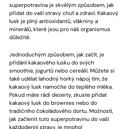
superpotravina je skvělým způsobem, jak
přidat do vaší‌ stravy chuť a zdraví. Kakaový
‍lusk je plný antioxidantů, vlákniny⁤ a
minerálů, které⁤ jsou pro náš ⁤organismus
důležité.
Jednoduchým způsobem, jak začít, ⁣je
přidání kakaového lusku⁣ do​ svých
smoothie, jogurtů ‌nebo ‍cereálií. Můžete si
také udělat lahodný horký ‌nápoj tím, že
⁣kakaový lusk ⁤namočíte do teplého mléka.
Pokud máte rádi dezerty, zkuste přidat
kakaový ⁤lusk do brownies nebo do
tradičního čokoládového dortu. Možností,
jak začlenit tuto superpotravinu do vaší⁤
každodenní stravy,⁣ je ⁤mnoho!