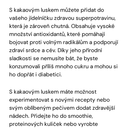
S‌ kakaovým luskem můžete ​přidat do
vašeho jídelníčku zdravou superpotravinu,
která⁣ je zároveň chutná.‍ Obsahuje vysoké
množství antioxidantů, které pomáhají
bojovat proti ‌volným‍ radikálům a podporují
zdraví srdce a cév. Díky jeho přírodní
sladkosti se nemusíte bát,​ že byste
konzumovali příliš​ mnoho cukru ⁣a⁢ mohou si
ho dopřát i diabetici.
S kakaovým luskem ⁢máte možnost
experimentovat s novými recepty nebo
svým oblíbeným pečivem dodat⁤ zdravější
nádech. ​Přidejte ho‌ do‍ smoothie,
‌proteinových kuliček nebo vyrobte