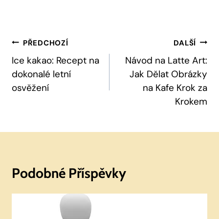
Navigace
PŘEDCHOZÍ
DALŠÍ
Pro
Ice kakao: Recept na
Návod na Latte Art:
dokonalé letní
Jak Dělat Obrázky
Příspěvek
osvěžení
na Kafe Krok za
Krokem
Podobné Příspěvky