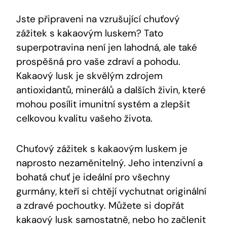
Jste připraveni na ⁣vzrušující chuťový
zážitek s kakaovým luskem?​ Tato
superpotravina není jen lahodná, ale také
prospěšná pro vaše​ zdraví a pohodu.
Kakaový lusk ⁤je skvělým⁣ zdrojem
antioxidantů, minerálů a dalších živin, které​
mohou posílit imunitní systém a zlepšit
celkovou​ kvalitu⁤ vašeho života.
Chuťový zážitek s kakaovým luskem je⁢
naprosto ⁢nezaměnitelný. Jeho⁣ intenzivní⁤ a
bohatá chuť ⁢je ideální‌ pro všechny
gurmány, kteří si chtějí vychutnat originální
⁢a zdravé pochoutky. Můžete‌ si dopřát
kakaový lusk⁢ samostatně,‌ nebo ho začlenit