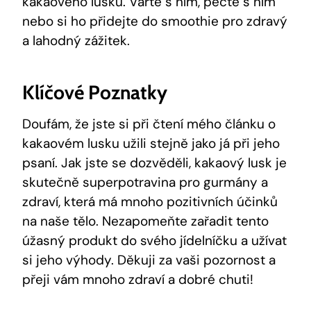
kakaového⁣ lusku. Vařte s⁢ ním, pečte s ním
‌nebo si ho přidejte do smoothie⁤ pro‍ zdravý
⁣a lahodný zážitek.
Klíčové Poznatky
Doufám, že jste si při čtení mého článku o
kakaovém lusku užili‍ stejně jako já při jeho
psaní. Jak jste se dozvěděli, kakaový lusk ⁤je‌
skutečně superpotravina pro ⁣gurmány ⁢a
zdraví, ​která má mnoho pozitivních ‍účinků
na naše‍ tělo. Nezapomeňte zařadit tento
úžasný produkt do svého‌ jídelníčku a užívat
si jeho výhody. ‌Děkuji za vaši pozornost ⁢a
přeji​ vám mnoho ⁤zdraví ​a ​dobré chuti!