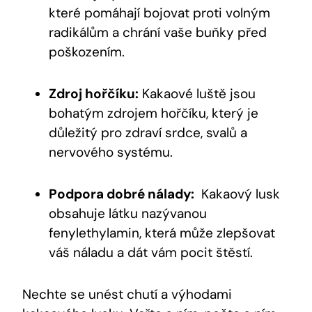
které ​pomáhají bojovat proti volným⁢
radikálům a chrání vaše buňky‌ před​
poškozením.
Zdroj hořčíku:
​Kakaové luště jsou
bohatým zdrojem hořčíku, který je‍
důležitý pro⁢ zdraví srdce, svalů ​a
nervového systému.
Podpora dobré nálady:
⁢ Kakaový‌ lusk
obsahuje ​látku nazývanou
fenylethylamin, která může zlepšovat⁣
váš náladu a ​dát vám pocit ⁢štěstí.
Nechte ‌se unést chutí a výhodami​