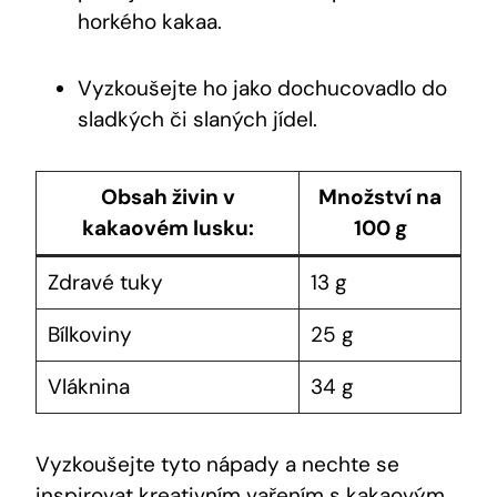
⁢horkého kakaa.
Vyzkoušejte⁢ ho⁣ jako dochucovadlo⁤ do
sladkých či ​slaných jídel.
Obsah ⁣živin v
Množství na
kakaovém lusku:
100 g
Zdravé ⁤tuky
13 g
Bílkoviny
25 g
Vláknina
34 g
Vyzkoušejte tyto nápady a nechte ​se
inspirovat ⁣kreativním ‌vařením s kakaovým