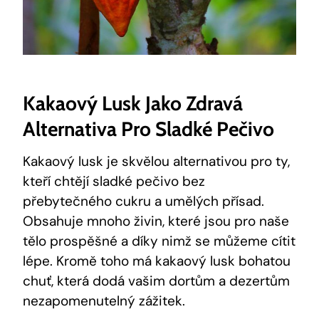
Kakaový Lusk Jako‌ Zdravá
Alternativa⁢ Pro Sladké Pečivo
Kakaový lusk⁢ je skvělou‍ alternativou pro ty,
kteří chtějí sladké ⁣pečivo​ bez
přebytečného‍ cukru a umělých přísad.​
Obsahuje mnoho ‌živin,‌ které jsou pro naše
⁣tělo prospěšné a‍ díky nimž se můžeme cítit
lépe. Kromě toho má‌ kakaový⁣ lusk ​bohatou
chuť, která dodá vašim⁣ dortům ⁤a⁢ dezertům
nezapomenutelný zážitek.