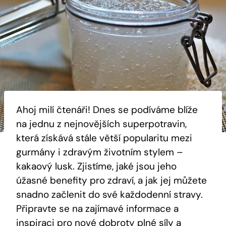
Ahoj milí čtenáři! ‍Dnes se podíváme blíže
⁢na jednu z nejnovějších superpotravin,⁢
která získává stále‌ větší⁢ popularitu‌ mezi ​
gurmány i zdravým životním stylem –
kakaový lusk.⁤ Zjistíme, jaké jsou ‍jeho‍
úžasné benefity pro zdraví, a jak ‌jej můžete
snadno začlenit do své‍ každodenní stravy.
Připravte se na zajímavé informace a
inspiraci pro nové dobroty ⁤plné ‍síly⁤ a