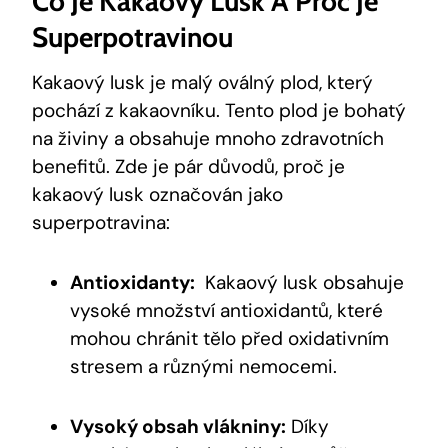
Co Je Kakaový Lusk ​a Proč Je
Superpotravinou
Kakaový lusk je malý oválný plod, který
‌pochází z kakaovníku. Tento plod je bohatý
na živiny a obsahuje mnoho zdravotních
benefitů.⁣ Zde je pár důvodů, proč je
kakaový⁣ lusk označován jako
superpotravina:
Antioxidanty:
⁢ Kakaový lusk obsahuje
vysoké ‍množství antioxidantů, které
mohou chránit tělo před oxidativním
stresem⁢ a různými nemocemi.
Vysoký obsah vlákniny:
Díky ​