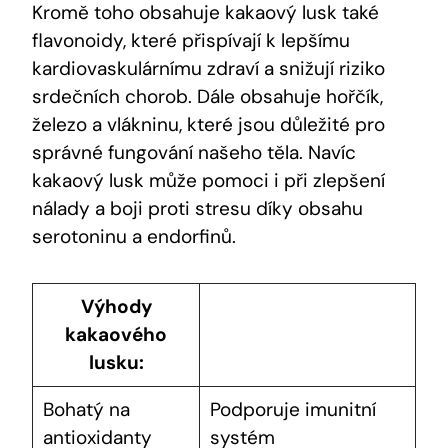
Kromě⁢ toho obsahuje kakaový lusk‌ také ​
flavonoidy, které přispívají​ k lepšímu
kardiovaskulárnímu zdraví ⁣a snižují riziko
srdečních chorob. Dále ‍obsahuje hořčík,
železo a vlákninu,⁤ které jsou důležité pro⁤
správné ‌fungování​ našeho těla. Navíc
kakaový lusk může pomoci ⁤i ‍při zlepšení
‌nálady a ⁢boji‍ proti stresu díky⁢ obsahu
serotoninu ‌a endorfinů.
Výhody
kakaového
lusku:
Bohatý na
Podporuje imunitní
antioxidanty
systém