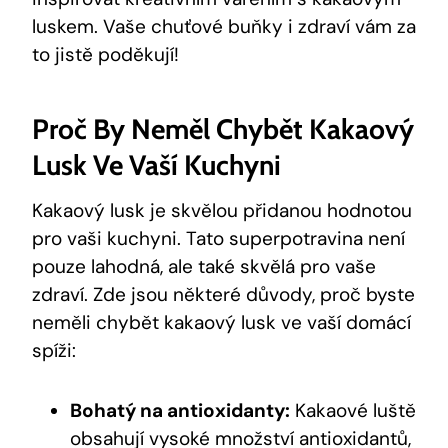
⁣luskem. Vaše chuťové buňky i zdraví‌ vám za‌
to jistě poděkují!
Proč By Neměl ‌chybět Kakaový
Lusk Ve Vaší Kuchyni
Kakaový⁤ lusk je skvělou přidanou​ hodnotou​
pro‍ vaši⁢ kuchyni. ⁢Tato superpotravina není
pouze lahodná, ale také skvělá⁣ pro vaše
zdraví. Zde jsou⁤ některé důvody, proč⁣ byste​
neměli chybět kakaový ‍lusk ve vaší ​domácí
spíži:
Bohatý na antioxidanty:
Kakaové luště
obsahují vysoké​ množství antioxidantů,