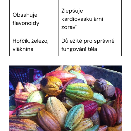
Zlepšuje
Obsahuje
kardiovaskulární
flavonoidy
⁣zdraví
Hořčík, ⁤železo,
Důležité pro⁣ správné
⁤vláknina
‌fungování​ těla