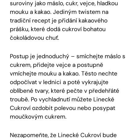
suroviny jako máslo, cukr, ⁣vejce, ​hladkou
mouku a kakao. Jediným twistem na
⁤tradiční ‍recept je přidání kakaového
⁤prášku, které​ dodá cukroví‍ bohatou
čokoládovou chuť.
Postup je jednoduchý – smíchejte máslo s
cukrem, přidejte vejce a postupně
vmíchejte mouku a kakao. Těsto nechte
odpočívat v lednici‍ a poté vykrajujte
oblíbené tvary,⁣ které pečte ⁢v předehřáté
troubě.⁤ Po vychladnutí ‍můžete‍ Linecké⁤
Cukroví ozdobit polevou ⁢nebo posypat ​
moučkovým cukrem.
Nezapomeňte, že ⁢Linecké Cukroví bude