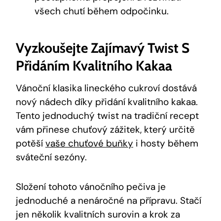
všech chutí během odpočinku.
Vyzkoušejte Zajímavý Twist S
Přidáním Kvalitního Kakaa
Vánoční klasika lineckého cukroví dostává ​
nový nádech díky‌ přidání kvalitního kakaa.
Tento jednoduchý twist na ⁢tradiční⁣ recept⁢
vám⁢ přinese​ chuťový zážitek, který určitě‍
potěší⁣
vaše chuťové buňky
i hosty během
sváteční ⁤sezóny.
Složení tohoto vánočního‌ pečiva je
jednoduché a nenáročné na přípravu. ⁣Stačí‍
jen několik kvalitních surovin⁤ a krok za