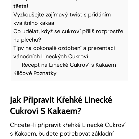
těsta!
Vyzkoušejte zajímavý twist s přidáním
kvalitního kakaa
Co​ udělat, když ⁤se cukroví příliš ‌rozprostře
na ​plechu?
Tipy na‍ dokonalé‌ ozdobení a prezentaci
vánočních Lineckých ​Cukroví
Recept ​na ⁣Linecké⁣ Cukroví ‌s Kakaem
Klíčové⁢ Poznatky
Jak Připravit Křehké Linecké
Cukroví S Kakaem?
Chcete-li​ připravit křehké​ Linecké Cukroví
s Kakaem,⁢ budete potřebovat základní