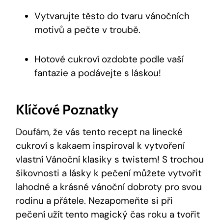
Vytvarujte těsto‍ do‍ tvaru vánočních⁣
motivů a pečte v troubě.
Hotové ⁢cukroví ozdobte podle vaší
‍fantazie a podávejte ‌s láskou!
Klíčové⁢ Poznatky
Doufám, že vás ​tento recept na linecké
cukroví s kakaem inspiroval k vytvoření
vlastní‌ Vánoční klasiky s twistem!​ S trochou
šikovnosti a lásky k ⁤pečení můžete vytvořit
lahodné a krásné vánoční dobroty pro svou
rodinu a ⁢přátele. Nezapomeňte si‍ při
‍pečení ⁢užít tento magický⁣ čas roku a tvořit