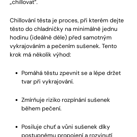
„chillovat“.
Chillování těsta je proces, při ⁢kterém dejte
těsto do chladničky ⁣na minimálně jednu
hodinu (ideálně déle) ​před samotným
vykrajováním⁢ a pečením sušenek. Tento
krok ⁤má několik výhod:
Pomáhá těstu zpevnit se a lépe držet
tvar při vykrajování.
Zmírňuje ⁢riziko ⁣rozpínání ⁣sušenek
‍během​ pečení.
Posiluje chuť a vůni sušenek díky
postupnému propojení ⁢a rozvinutí