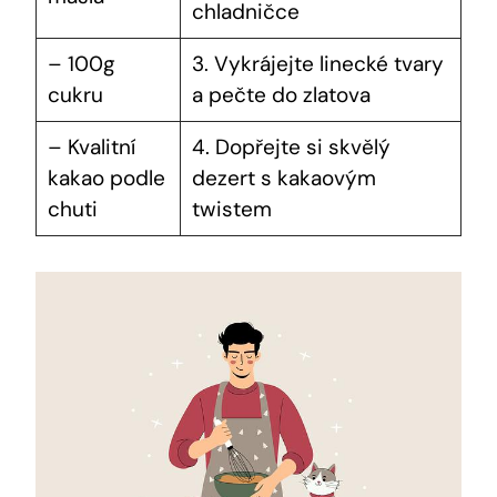
chladničce
– 100g​
3. Vykrájejte linecké tvary‍
cukru
a⁢ pečte do zlatova
– Kvalitní
4. Dopřejte si ⁣skvělý
kakao podle
dezert s kakaovým
chuti
twistem