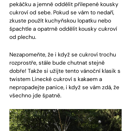
pekáčku a jemně ⁢oddělit přilepené kousky
cukroví od sebe. Pokud se‌ vám to nedaří,
zkuste použít kuchyňskou lopatku⁣ nebo
špachtle a opatrně ⁢oddělit kousky ‍cukroví
od plechu.
Nezapomeňte, že i když se cukroví ⁢trochu
rozprostře, stále bude chutnat stejně
dobře! Takže si užijte tento vánoční klasik s
twistem Linecké cukroví s kakaem a
nepropadejte panice, i když se vám ⁢zdá, že
všechno jde špatně.