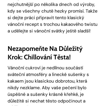
nejchutnější po několika dnech ⁣od výroby,
kdy ‌se všechny ‌chutě ​hezky promísí. Takže
si dejte práci připravit tento klasický
vánoční recept⁢ s trochou kakaového twistu
a udělejte si‍ vánoční svátky ještě sladší!
Nezapomeňte Na Důležitý
Krok: Chillování Těsta!
Vánoční cukroví je nedílnou ⁢součástí
‌sváteční atmosféry a ‍linecké ⁣sušenky s
kakaem jsou ‌klasickou dobrotou,⁤ která
nikdy nezklame.⁢ Aby vaše pečení bylo⁣
úspěšné a sušenky krásně křehké, je⁣
důležité si nechat těsto odpočinout a‌