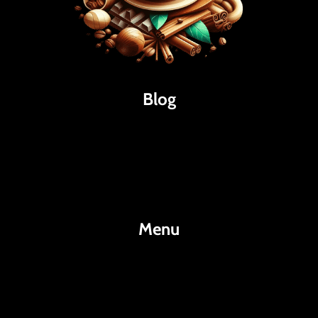
Blog
Káva
Espresso
Kakao
Menu
KafeKakao.cz
Blog
O Nás