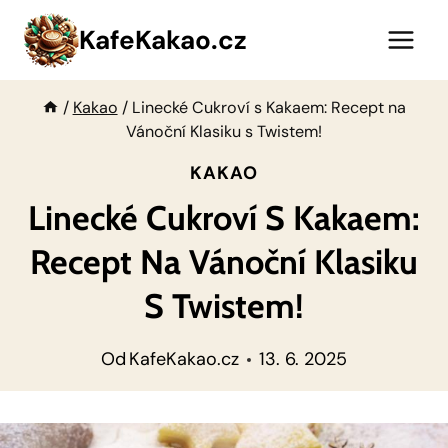
Přeskočit
KafeKakao.cz
na
obsah
/
Kakao
/
Linecké Cukroví s Kakaem: Recept na
Vánoční Klasiku s Twistem!
KAKAO
Linecké Cukroví S Kakaem:
Recept Na Vánoční Klasiku
S Twistem!
Od
KafeKakao.cz
13. 6. 2025