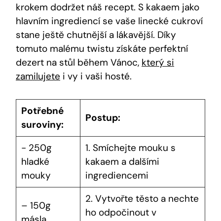
krokem ​dodržet⁢ náš recept. S kakaem jako
hlavním ingrediencí‌ se vaše⁤ linecké cukroví
stane⁤ ještě chutnější a lákavější. Díky
tomuto malému​ twistu ‍získáte perfektní
dezert ​na stůl ‍během Vánoc,
který si
zamilujete
i vy i vaši hosté.
Potřebné
Postup:
⁢suroviny:
-‌ 250g​
1. Smíchejte mouku ⁤s
hladké
kakaem⁣ a dalšími
mouky
ingrediencemi
2. Vytvořte těsto a⁣ nechte‍
– 150g ​
ho ⁢odpočinout ​v
másla