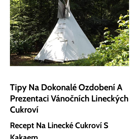
Tipy Na‍ Dokonalé‌ Ozdobení A
Prezentaci Vánočních Lineckých
​Cukroví
Recept ​na ⁣Linecké⁣ Cukroví ‌s
Kakaem