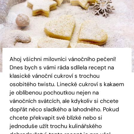
Ahoj všichni‌ milovníci vánočního‍ pečení!
Dnes bych⁣ s​ vámi ráda ⁤sdílela recept na
klasické vánoční cukroví s trochou
osobitého twistu. Linecké⁤ cukroví ‍s kakaem‍
je oblíbenou pochoutkou nejen⁤ na
vánočních svátcích, ale kdykoliv si chcete
⁣dopřát něco sladkého a lahodného. Pokud
chcete překvapit své blízké nebo si
‍jednoduše užít trochu kulinářského