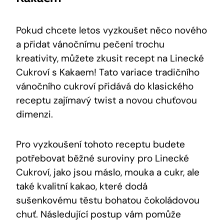
Pokud⁤ chcete letos vyzkoušet něco nového
a ⁢přidat vánočnímu⁢ pečení⁢ trochu
kreativity,‍ můžete zkusit ‌recept na Linecké
Cukroví s Kakaem! Tato variace ‍tradičního⁣
vánočního cukroví ⁢přidává ​do klasického
receptu ⁤zajímavý twist ‌a novou chuťovou
dimenzi.
Pro vyzkoušení ⁣tohoto⁤ receptu ⁤budete ​
potřebovat běžné suroviny pro ‍Linecké
Cukroví, jako jsou máslo, mouka a cukr,⁢ ale
také ‌kvalitní kakao, které⁣ dodá
sušenkovému těstu bohatou čokoládovou
chuť. Následující ⁢postup vám pomůže⁤