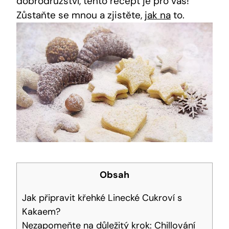
dobrodružství, tento recept je​ pro‌ vás!
Zůstaňte se⁤ mnou a zjistěte,‍
jak na
to.
Obsah
Jak připravit křehké Linecké Cukroví s
Kakaem?
Nezapomeňte na důležitý krok: Chillování