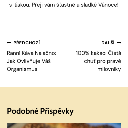
s láskou. Přeji vám ‍šťastné a sladké Vánoce!
Navigace
PŘEDCHOZÍ
DALŠÍ
Pro
Ranní Káva Nalačno:
100% kakao: Čistá
Jak Ovlivňuje Váš
chuť pro pravé
Příspěvek
Organismus
milovníky
Podobné Příspěvky