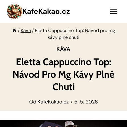
Přeskočit
KafeKakao.cz
na
obsah
/
Káva
/
Eletta Cappuccino Top: Návod pro mg
kávy plné chuti
KÁVA
Eletta Cappuccino Top:
Návod Pro Mg Kávy Plné
Chuti
Od
KafeKakao.cz
5. 5. 2026