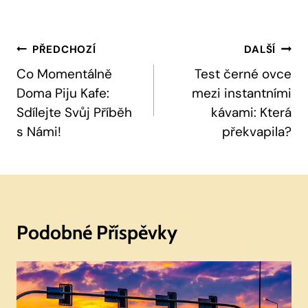
Navigace
PŘEDCHOZÍ
DALŠÍ
Pro
Co Momentálně
Test černé ovce
Doma Piju Kafe:
mezi instantními
Příspěvek
Sdílejte Svůj Příběh
kávami: Která
s Námi!
překvapila?
Podobné Příspěvky