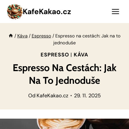
Přeskočit
KafeKakao.cz
na
obsah
/
Káva
/
Espresso
/
Espresso na cestách: Jak na to
jednoduše
ESPRESSO
|
KÁVA
Espresso Na Cestách: Jak
Na To Jednoduše
Od
KafeKakao.cz
29. 11. 2025