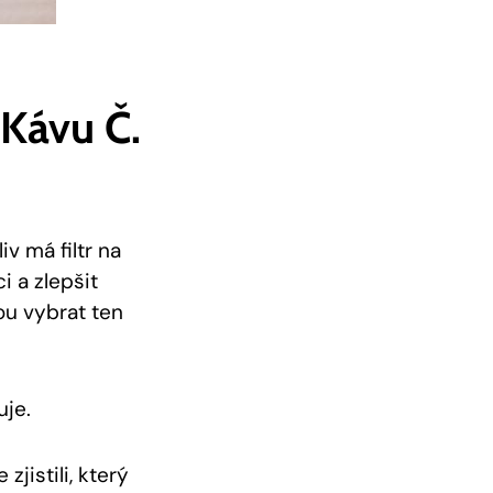
 Kávu Č.
iv má filtr na
i a zlepšit
ou vybrat ten
uje.
zjistili, který