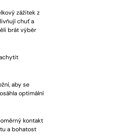
lkový zážitek z
livňují chuť a
ěli brát výběr
achytit
ožní, aby se
osáhla optimální
vnoměrný kontakt
tu a bohatost