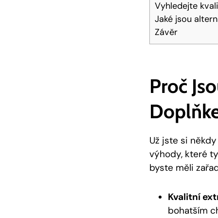
Vyhledejte kvali
Jaké jsou alter
Závěr
Proč Js
Doplňke
Už jste si někdy
výhody, které ty
byste měli zařad
Kvalitní ex
bohatším ch