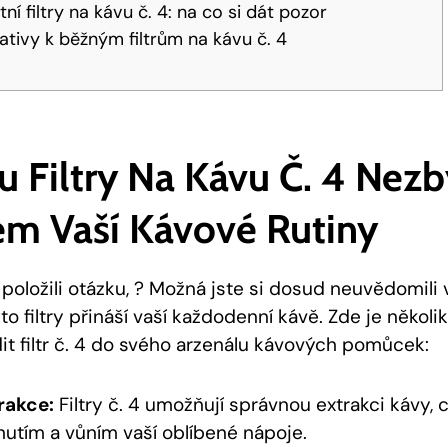
tní filtry na kávu č. 4: na co si dát pozor
nativy k běžným filtrům na kávu č. 4
ou Filtry Na Kávu Č. 4 Ne
m Vaší Kávové Rutiny
 položili otázku, ? Možná jste si dosud neuvědomili
to filtry přináší vaší každodenní kávě. Zde je někol
it filtr č. 4 do svého arzenálu kávových pomůcek:
trakce:
Filtry č. 4 umožňují správnou extrakci kávy, c
utím a vůním vaší oblíbené nápoje.