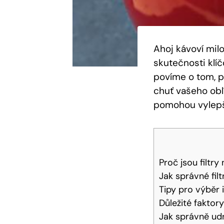
Ahoj kávoví mil
skutečnosti klíč
povíme o tom, pr
chuť vašeho obl
pomohou vylepš
Proč jsou filtr
Jak správné filt
Tipy pro výběr i
Důležité faktory
Jak správně udrž