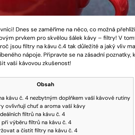
ovníci! Dnes se zaměříme na něco, co možná přehlíží
ovým prvkem pro skvělou šálek kávy – filtry! V tom
oč jsou filtry na kávu č.4 tak důležité a jaký vliv m
íbeného nápoje. Připravte se na zásadní poznatky, 
it vaši kávovou zkušenost!
Obsah
y na kávu č. 4 nezbytným doplňkem vaší kávové rutiny
ry ovlivňují chuť a aroma vaší kávy
deálních filtrů na kávu č. 4
 při výběru filtrů na kávu č. 4
ovat a čistit filtry na kávu č. 4