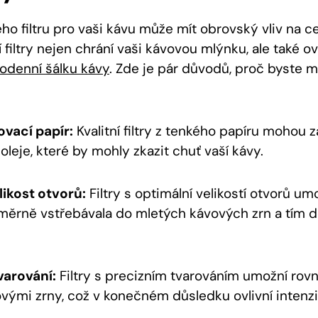
o filtru pro vaši kávu může mít obrovský vliv na ce
ní filtry nejen chrání vaši kávovou mlýnku, ale také ov
odenní šálku kávy
. Zde je pár důvodů, proč byste m
ovací papír:
Kvalitní filtry z tenkého papíru mohou z
oleje, které by mohly zkazit chuť vaší kávy.
ikost otvorů:
Filtry s optimální velikostí otvorů um
ěrně vstřebávala do mletých kávových zrn a tím d
varování:
Filtry s precizním tvarováním umožní ro
vými zrny, což v konečném důsledku ovlivní intenzi