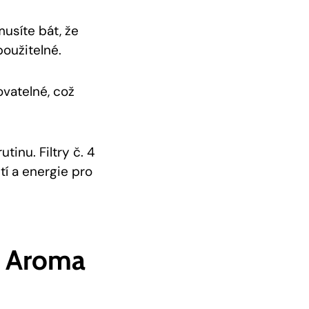
musíte bát, že
oužitelné.
ovatelné, což
tinu. Filtry č. 4
tí a energie pro
 A Aroma