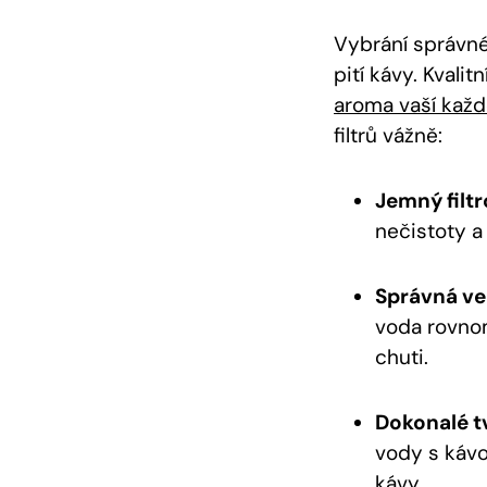
Vybrání správnéh
pití kávy. Kvalit
aroma vaší každ
filtrů vážně:
Jemný filtr
nečistoty a 
Správná vel
voda rovnom
chuti.
Dokonalé t
vody s kávo
kávy.