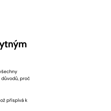
zbytným
 všechny
ik důvodů, proč
ož přispívá k