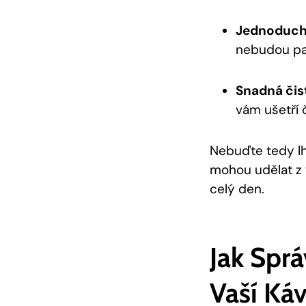
Jednoduché
nebudou pas
Snadná čis
vám ušetří 
Nebuďte tedy lho
mohou udělat z 
celý den.
Jak Sprá
Vaší Ká