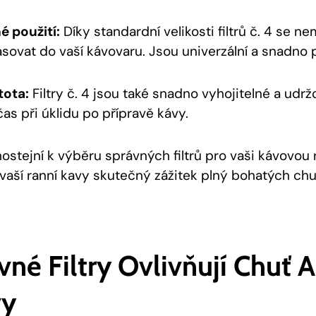
 použití:
Díky standardní velikosti filtrů č. 4 se ne
ovat do vaší kávovaru. Jsou univerzální a snadno p
tota:
Filtry č. 4 jsou také snadno vyhojitelné a udrž
čas při úklidu po přípravě kávy.
stejní k výběru správných filtrů pro vaši kávovou ru
vaší ranní kavy skutečný zážitek plný bohatých chu
vné Filtry Ovlivňují Chuť
vy