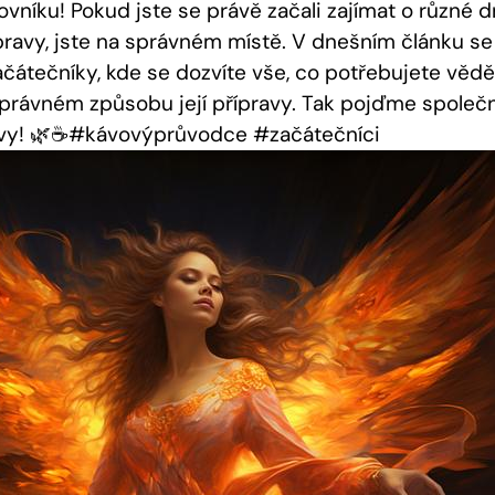
vníku! Pokud jste se právě začali zajímat o různé 
ípravy, jste na správném místě. V dnešním článku s
čátečníky, kde se dozvíte vše, co potřebujete vědě
právném způsobu její přípravy. Tak pojďme spole
ávy! 🌿☕️#kávovýprůvodce #začátečníci