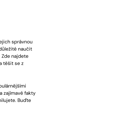
jejich správnou
důležité naučit
. Zde najdete
 těšit se z
pulárnějšími
a zajímavé fakty
ilujete. Buďte