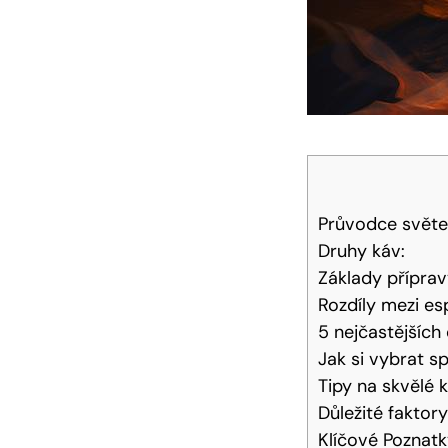
Průvodce svět
Druhy káv:
Základy příprav
Rozdíly mezi es
5 nejčastějších
Jak si vybrat s
Tipy na skvělé 
Důležité faktory
Klíčové Poznat