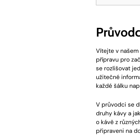
Průvodc
Vítejte v našem
přípravu pro zač
se rozlišovat j
užitečné inform
každé šálku nap
V průvodci se d
druhy kávy a jak
o kávě z různých
připraveni na d