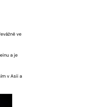
řevážně ve
einu a je
m v Asii a