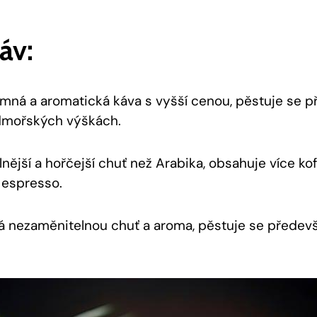
áv:
mná a aromatická káva s vyšší cenou, pěstuje se p
dmořských výškách.
lnější a hořčejší chuť než Arabika, obsahuje více kof
 espresso.
 nezaměnitelnou chuť a aroma, pěstuje se předevší