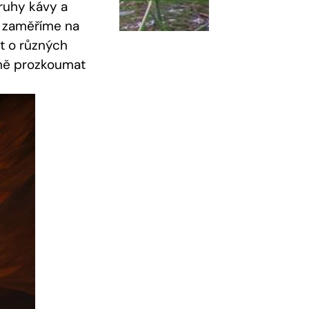
druhy kávy a
e zaměříme na
t o různých
čně prozkoumat