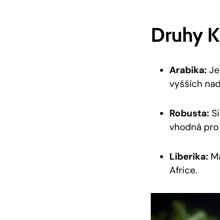
Druhy K
Arabika:
Je
vyšších na
Robusta:
Si
vhodná pro
Liberika:
Má
Africe.