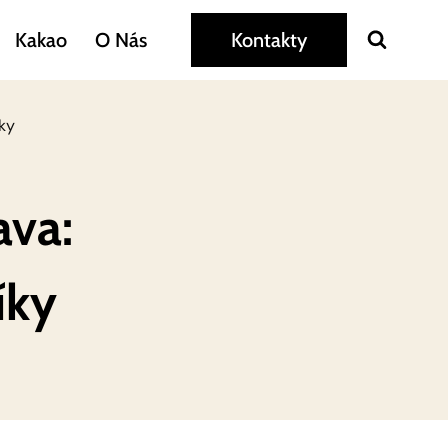
Kakao
O Nás
Kontakty
ky
ava:
íky