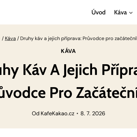
Úvod
Káva
/
Káva
/
Druhy káv a jejich příprava: Průvodce pro začáteční
KÁVA
hy Káv A Jejich Přípr
ůvodce Pro Začátečn
Od
KafeKakao.cz
8. 7. 2026