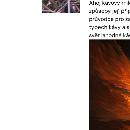
Ahoj kávový milo
způsoby její př
průvodce pro za
typech kávy a s
svět lahodné k