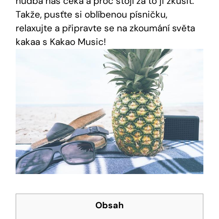
hudba nás čeká a proč stojí za to ​ji zkusit.
Takže, pusťte si oblíbenou písničku,
relaxujte a připravte se na zkoumání světa
kakaa s Kakao Music!
Obsah