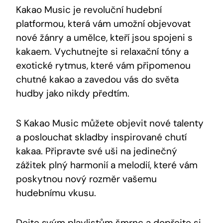
Kakao Music je revoluční hudební​
platformou, která vám umožní⁤ objevovat ​
nové žánry a umělce, kteří jsou spojeni s
kakaem. Vychutnejte si relaxační‍ tóny a
exotické⁤ rytmus, které vám připomenou
chutné kakao a zavedou vás ‍do světa
hudby jako nikdy předtím.
S Kakao Music ‍můžete objevit ⁣nové talenty
a poslouchat skladby inspirované chutí
kakaa. Připravte ‌své uši na ‌jedinečný
zážitek ⁣plný ⁤harmonií a melodií, které‌ vám
poskytnou nový rozměr vašemu
hudebnímu ⁣vkusu.
Dejte svým playlistům šmrnc a dopřejte‍ si