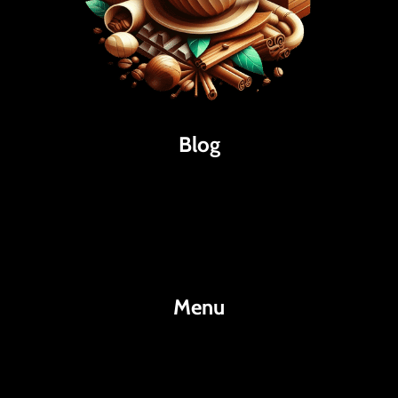
Blog
Káva
Espresso
Kakao
Menu
KafeKakao.cz
Blog