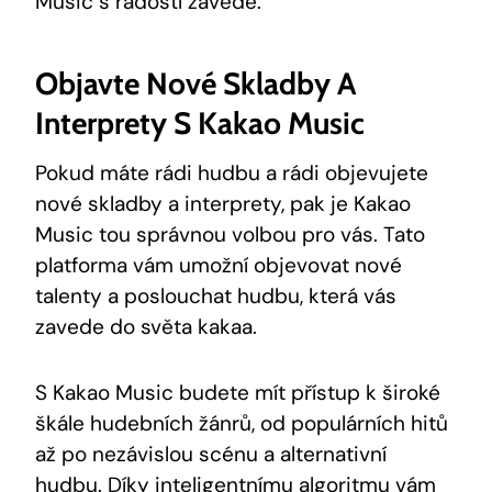
Music ⁤s radostí zavede.
Objavte Nové Skladby A
Interprety S Kakao Music
Pokud máte rádi hudbu a rádi objevujete
‌nové skladby a interprety, pak je⁣ Kakao
Music tou správnou‌ volbou pro vás. Tato
platforma vám umožní objevovat nové
talenty a⁣ poslouchat hudbu, která​ vás
zavede do světa kakaa.
S Kakao Music⁢ budete mít přístup k široké
škále hudebních žánrů, od populárních hitů
až po nezávislou scénu a alternativní
hudbu. ⁣Díky inteligentnímu‌ algoritmu ⁣vám