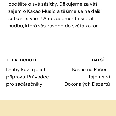
podělíte o své zážitky. Děkujeme za⁣ váš
zájem o Kakao Music a ‍těšíme se na další
setkání⁢ s vámi! A nezapomeňte si užít
hudbu, která⁢ vás zavede do světa kakaa!
Navigace
PŘEDCHOZÍ
DALŠÍ
Pro
Druhy káv a jejich
Kakao na Pečení:
příprava: Průvodce
Tajemství
Příspěvek
pro začátečníky
Dokonalých Dezertů