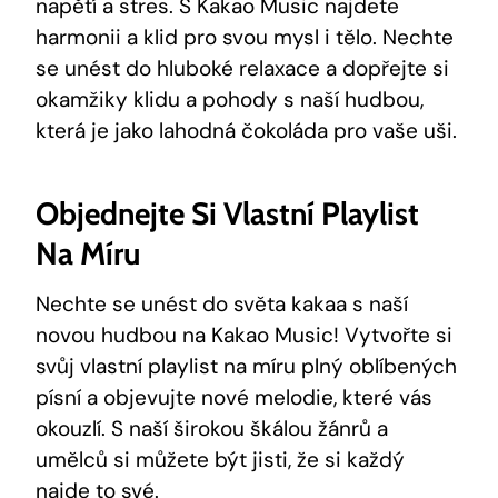
⁣napětí a stres. S Kakao Music najdete
harmonii a klid pro svou mysl i tělo. Nechte
se unést⁤ do hluboké relaxace a dopřejte si
okamžiky klidu a pohody s ⁣naší hudbou,
která je jako lahodná čokoláda pro vaše uši.
Objednejte Si Vlastní Playlist
Na Míru
Nechte‌ se⁤ unést do⁣ světa kakaa s naší
novou hudbou na Kakao Music! Vytvořte si
svůj⁢ vlastní playlist na míru plný oblíbených
písní a objevujte nové ⁢melodie, které vás ​
okouzlí. S naší širokou škálou žánrů⁢ a
umělců si můžete být jisti, že si každý
najde to své.