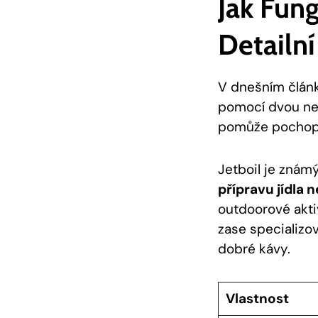
Jak Fung
Detailní
V dnešním článk
pomocí dvou ne
pomůže pochopit
Jetboil je znám
přípravu jídla 
outdoorové aktiv
zase specializov
dobré kávy.
Vlastnost