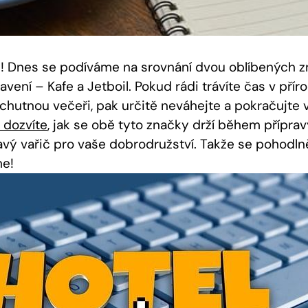
! Dnes se podíváme na srovnání dvou oblíbených z
avení – Kafe a Jetboil. Pokud rádi trávíte čas v přír
 chutnou večeři, pak určitě neváhejte a pokračujte v
 dozvíte
, jak se obě tyto značky drží během příprav
ravý vařič pro vaše dobrodružství. Takže se pohodln
me!