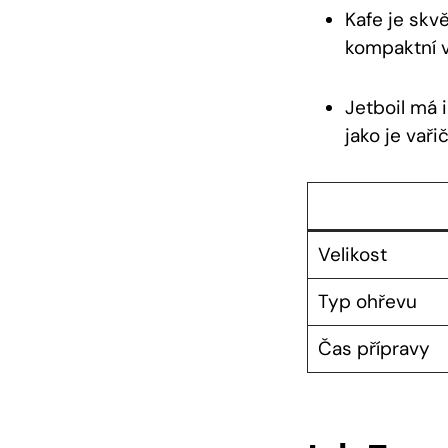
Kafe je skv
kompaktní v
Jetboil má 
jako je vař
Velikost
Typ ohřevu
Čas přípravy