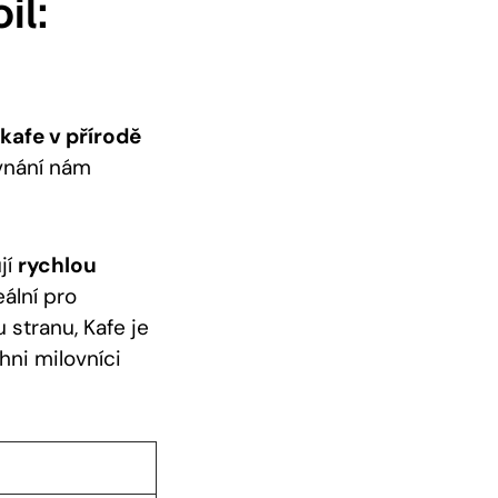
il:
kafe v přírodě
ovnání nám
jí
rychlou
ální pro
 stranu, Kafe je
hni milovníci