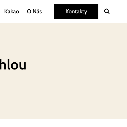
Kakao
O Nás
Kontakty
chlou