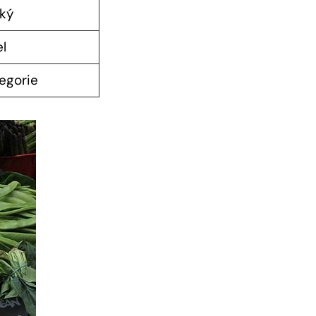
cký
el
egorie