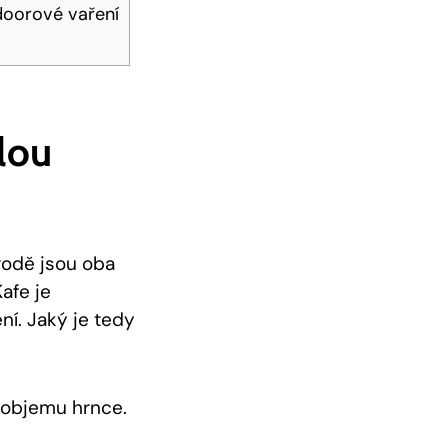
tdoorové vaření
lou
írodě jsou oba
afe je
ení. Jaký je tedy
u objemu hrnce.