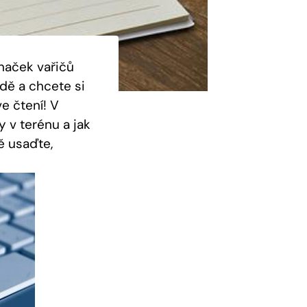
naček vařičů
odě a chcete si
e čtení! V
y v terénu a jak
ě usaďte,