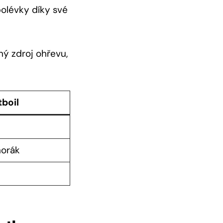
polévky díky své
ný zdroj ohřevu,
tboil
horák