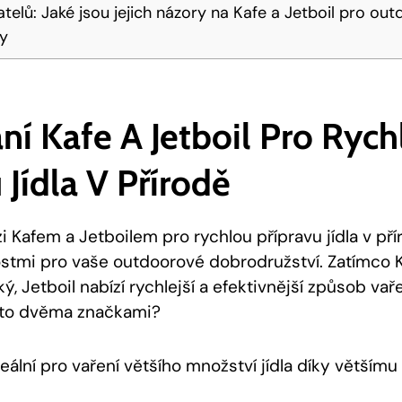
atelů: Jaké jsou jejich názory na Kafe a Jetboil pro ou
ky
ní Kafe A Jetboil Pro Rych
 Jídla V Přírodě
 Kafem a Jetboilem pro rychlou přípravu jídla v př
tmi pro vaše outdoorové dobrodružství. Zatímco K
ý, Jetboil nabízí rychlejší a efektivnější způsob vař
mito dvěma značkami?
deální pro vaření většího množství jídla díky větším