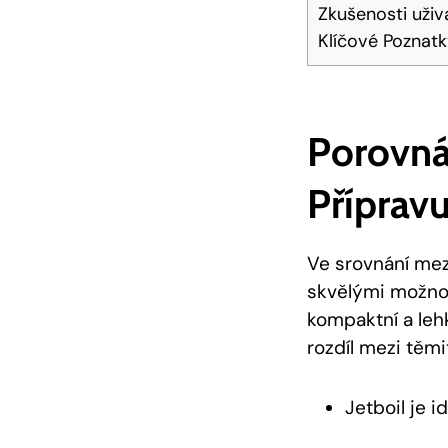
Zkušenosti uživ
Klíčové Poznat
Porovná
Přípravu
Ve srovnání mezi
skvělými možnos
kompaktní a lehk
rozdíl mezi tě
Jetboil je i