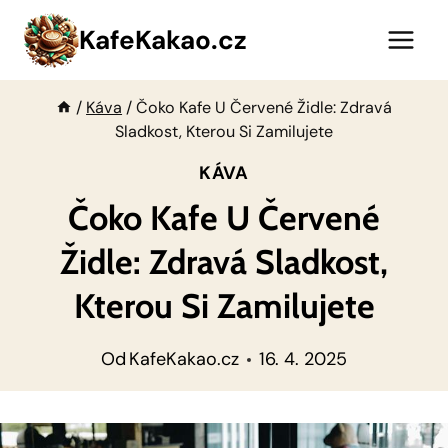
Přeskočit
KafeKakao.cz
na
obsah
/
Káva
/
Čoko Kafe U Červené Židle: Zdravá
Sladkost, Kterou Si Zamilujete
KÁVA
Čoko Kafe U Červené
Židle: Zdravá Sladkost,
Kterou Si Zamilujete
Od
KafeKakao.cz
16. 4. 2025