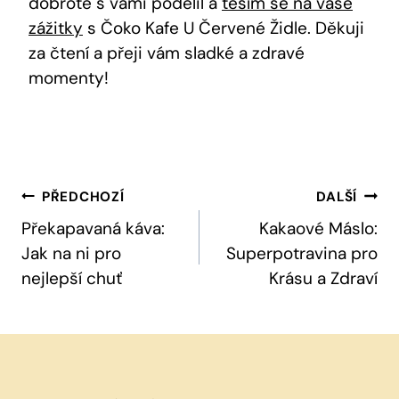
dobrotě s vámi podělil a
těším se na vaše
zážitky
s Čoko Kafe U Červené Židle. Děkuji
za čtení a přeji vám sladké a zdravé
momenty!
Navigace
PŘEDCHOZÍ
DALŠÍ
Pro
Překapavaná káva:
Kakaové Máslo:
Jak na ni pro
Superpotravina pro
Příspěvek
nejlepší chuť
Krásu a Zdraví