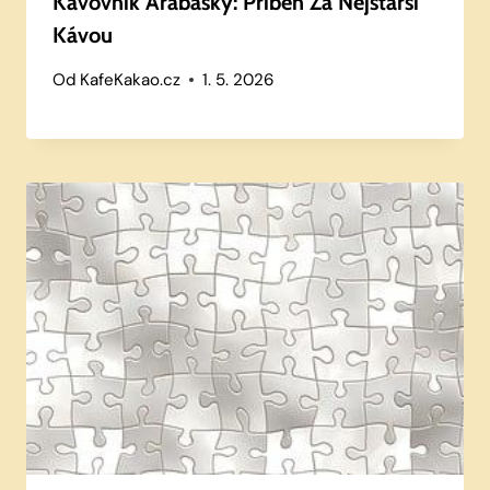
Kávovník Arabaský: Příběh Za Nejstarší
Kávou
Od
KafeKakao.cz
1. 5. 2026