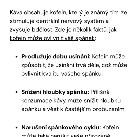
Káva obsahuje kofein, který je známý tím, že
stimuluje centrální nervový systém a
zvyšuje bdělost. Zde je několik faktů,
jak
kofein může ovlivnit váš spánek
:
Prodlužuje dobu usínání:
Kofein může
způsobit, že usínání trvá déle, což může
ovlivnit kvalitu vašeho spánku.
Snížení hloubky spánku:
Přílišná
konzumace kávy může snížit hloubku
spánku a vést k častějším probuzením.
Narušení spánkového cyklu:
Kofein
může také narušit vaše přirozené