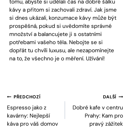
tomu, abyste si udělali čas na dobré šálku
kávy a přitom si zachovali zdraví. Jak jsme
si dnes ukázali, konzumace kávy může být
prospěšná, pokud si uvědomíte správné
množství a balancujete ji s ostatními
potřebami vašeho těla. Nebojte se si
dopřát tu chvíli luxusu, ale nezapomínejte
na to, že všechno je o měření. Užívání!
Navigace
PŘEDCHOZÍ
DALŠÍ
Pro
Espresso jako z
Dobré kafe v centru
kavárny: Nejlepší
Prahy: Kam pro
Příspěvek
káva pro váš domov
pravý zážitek