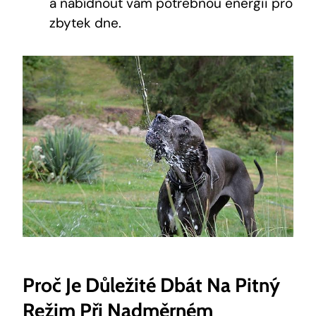
a nabídnout vám potřebnou energii pro
zbytek dne.
Proč Je Důležité Dbát Na Pitný
Režim Při Nadměrném