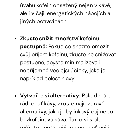
úvahu kofein obsažený nejen v kávě,
ale i v čaji, energetických nápojích a
jiných potravinách.
Zkuste snížit množství kofeinu
postupně:
Pokud se snažíte omezit
svůj příjem kofeinu, zkuste ho snižovat
postupně, abyste minimalizovali
nepříjemné vedlejší účinky, jako je
například bolest hlavy.
Vytvořte si alternativy:
Pokud máte
rádi chuť kávy, zkuste najít zdravé
alternativy,
jako je bylinkový čaj nebo
bezkofeinová káva
. Takto si stále
můžete dopřát příjemnou chuť, aniž