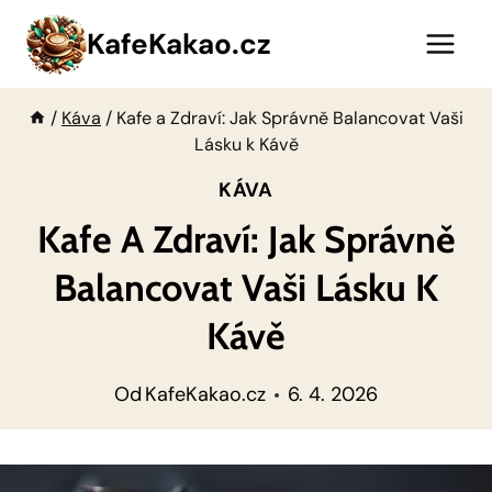
Přeskočit
KafeKakao.cz
na
obsah
/
Káva
/
Kafe a Zdraví: Jak Správně Balancovat Vaši
Lásku k Kávě
KÁVA
Kafe A Zdraví: Jak Správně
Balancovat Vaši Lásku K
Kávě
Od
KafeKakao.cz
6. 4. 2026