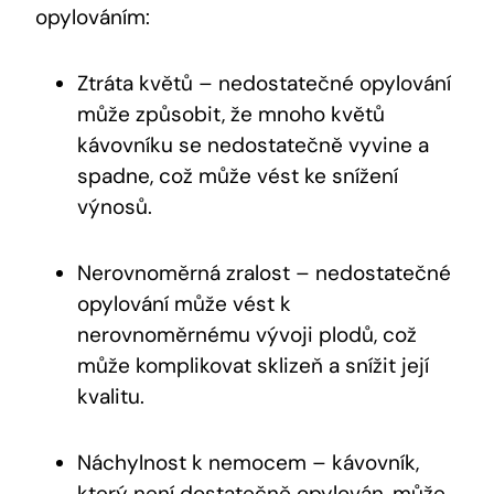
opylováním:
Ztráta květů – nedostatečné opylování
může způsobit, že mnoho květů
kávovníku se nedostatečně vyvine a
spadne, což může vést ke snížení
výnosů.
Nerovnoměrná zralost – nedostatečné
opylování může vést k
nerovnoměrnému vývoji plodů, což
může komplikovat sklizeň a snížit její
kvalitu.
Náchylnost k nemocem – kávovník,
který není dostatečně opylován, může