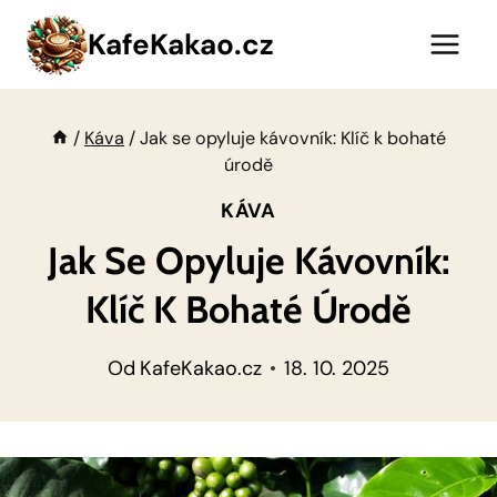
Přeskočit
KafeKakao.cz
na
obsah
/
Káva
/
Jak se opyluje kávovník: Klíč k bohaté
úrodě
KÁVA
Jak Se Opyluje Kávovník:
Klíč K Bohaté Úrodě
Od
KafeKakao.cz
18. 10. 2025