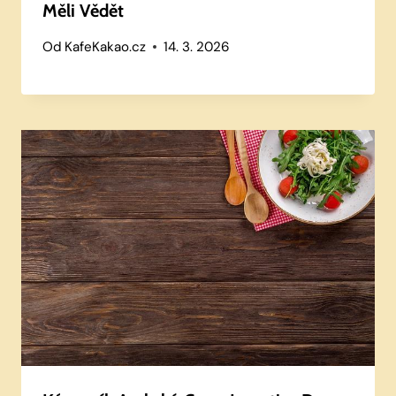
Měli Vědět
Od
KafeKakao.cz
14. 3. 2026