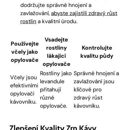
dodržujte správné hnojení a
zavlažování,
abyste zajistili zdravý růst
rostlin
a kvalitní úrodu.
Vsadejte
Používejte
rostliny
Kontrolujte
včely jako
lákající
kvalitu půdy
opylovače
opylovače
Rostliny jako
Správné hnojení a
Včely jsou
levandule
zavlažování jsou
efektivními
přitahují
klíčové pro
opylovači
různé
zdravý růst
kávovníku.
opylovače.
kávovníku.
Zlepšení Kvality Zrn Kávy