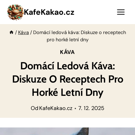
Přeskočit
KafeKakao.cz
na
obsah
/
Káva
/
Domácí ledová káva: Diskuze o receptech
pro horké letní dny
KÁVA
Domácí Ledová Káva:
Diskuze O Receptech Pro
Horké Letní Dny
Od
KafeKakao.cz
7. 12. 2025