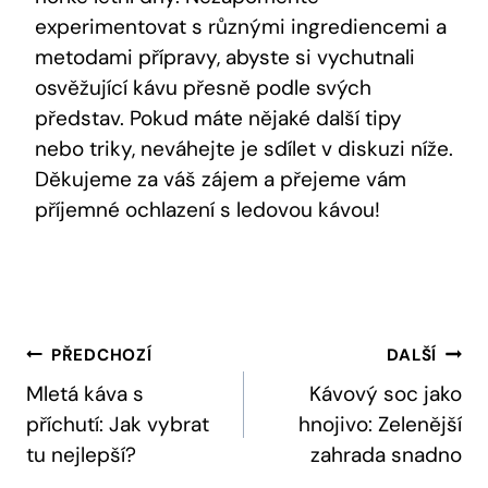
experimentovat s různými ingrediencemi a
metodami přípravy, abyste si vychutnali
osvěžující kávu přesně podle svých
představ. Pokud máte nějaké další tipy
nebo triky, neváhejte je sdílet v diskuzi níže.
Děkujeme za váš zájem a přejeme vám
příjemné ochlazení s ledovou kávou!
Navigace
PŘEDCHOZÍ
DALŠÍ
Pro
Mletá káva s
Kávový soc jako
příchutí: Jak vybrat
hnojivo: Zelenější
Příspěvek
tu nejlepší?
zahrada snadno