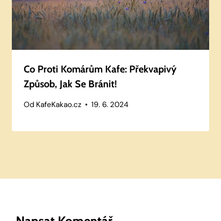
Co Proti Komárům Kafe: Překvapivý
Způsob, Jak Se Bránit!
Od
KafeKakao.cz
19. 6. 2024
Napsat Komentář