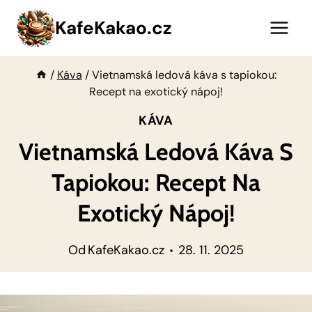
Přeskočit
KafeKakao.cz
na
obsah
/
Káva
/
Vietnamská ledová káva s tapiokou:
Recept na exotický nápoj!
KÁVA
Vietnamská Ledová Káva S
Tapiokou: Recept Na
Exotický Nápoj!
Od
KafeKakao.cz
28. 11. 2025