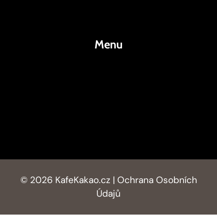
Kakao
Menu
KafeKakao.cz
Blog
O Nás
Kontakty
© 2026 KafeKakao.cz |
Ochrana Osobních
Údajů