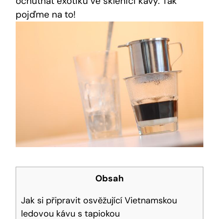
ochutnat exotiku ve sklenici kávy. Tak
pojďme na to!
Obsah
Jak si připravit osvěžující Vietnamskou
ledovou kávu s tapiokou