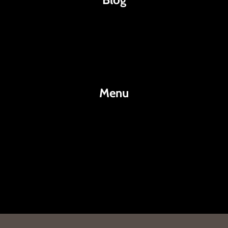
Káva
Espresso
Kakao
Menu
KafeKakao.cz
Blog
O Nás
Kontakty