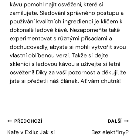
kávu pomohl najít osvěžení, které si
zamilujete. Sledování správného postupu a
používání kvalitních ingrediencí je klíčem k
dokonalé ledové kávě. Nezapomeňte také
experimentovat s různými přísadami a
dochucovadly, abyste si mohli vytvořit svou
vlastní oblíbenou verzi. Takže si dejte
sklenici s ledovou kávou a užívejte si letní
osvěžení! Díky za vaši pozornost a děkuji, že
jste si přečetli náš článek. Ať vám chutná!
Navigace
PŘEDCHOZÍ
DALŠÍ
Pro
Kafe v Exilu: Jak si
Bez elektřiny?