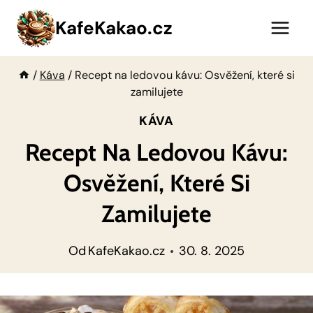
Přeskočit
KafeKakao.cz
na
obsah
/
Káva
/
Recept na ledovou kávu: Osvěžení, které si
zamilujete
KÁVA
Recept Na Ledovou Kávu:
Osvěžení, Které Si
Zamilujete
Od
KafeKakao.cz
30. 8. 2025