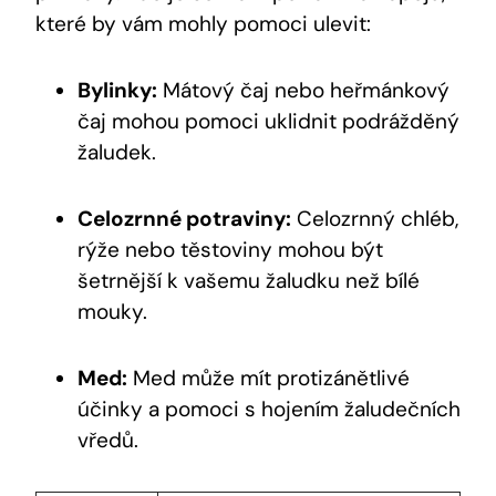
které by vám mohly pomoci ulevit:
Bylinky:
Mátový čaj nebo heřmánkový
čaj mohou pomoci uklidnit podrážděný
žaludek.
Celozrnné potraviny:
Celozrnný chléb,
rýže nebo těstoviny mohou být
šetrnější k vašemu žaludku než bílé
mouky.
Med:
Med může mít protizánětlivé
účinky a pomoci s hojením žaludečních
vředů.