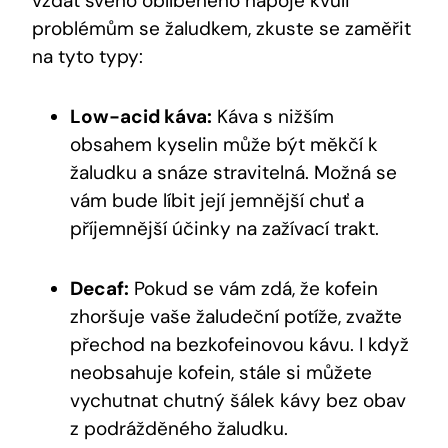
vzdát svého oblíbeného nápoje kvůli
problémům se žaludkem, zkuste se zaměřit
na tyto typy:
Low-acid káva:
Káva s nižším
obsahem kyselin může být měkčí k
žaludku a snáze stravitelná. Možná se
vám bude líbit její jemnější chuť a
příjemnější účinky na zažívací trakt.
Decaf:
Pokud se vám zdá, že kofein
zhoršuje vaše žaludeční potíže, zvažte
přechod na bezkofeinovou kávu. I když
neobsahuje kofein, stále si můžete
vychutnat chutný šálek kávy bez obav
z podrážděného žaludku.