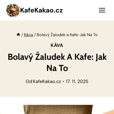
Přeskočit
KafeKakao.cz
na
obsah
/
Káva
/
Bolavý Žaludek a Kafe: Jak Na To
KÁVA
Bolavý Žaludek A Kafe: Jak
Na To
Od
KafeKakao.cz
17. 11. 2025