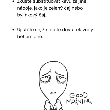
Zkuste substituovat kávu za jiné
nápoje,
jako je zelený čaj nebo
bylinkový čaj
.
Ujistěte se, že pijete dostatek vody
během dne.