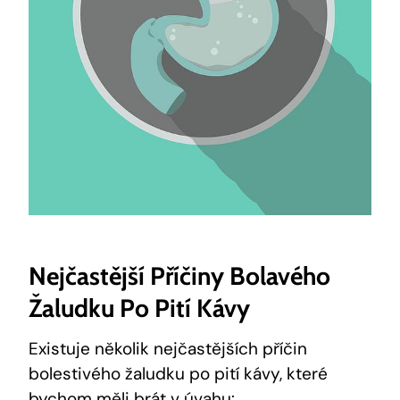
Nejčastější Příčiny Bolavého
Žaludku Po Pití Kávy
Existuje několik nejčastějších příčin
bolestivého žaludku po pití kávy, které
bychom měli brát v úvahu: