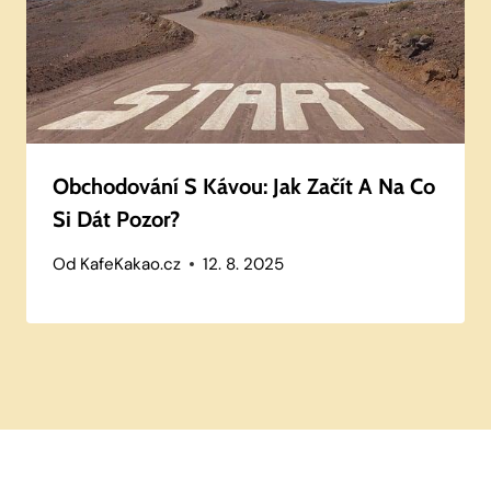
Obchodování S Kávou: Jak Začít A Na Co
Si Dát Pozor?
Od
KafeKakao.cz
12. 8. 2025