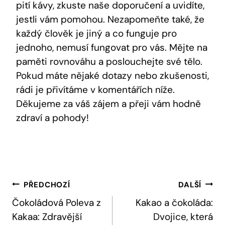
pití kávy, zkuste naše doporučení a uvidíte,
jestli vám pomohou. Nezapomeňte také, že
každý člověk je jiný a co funguje pro
jednoho, nemusí fungovat pro vás. Mějte na
paměti rovnováhu a poslouchejte své tělo.
Pokud máte nějaké dotazy nebo zkušenosti,
rádi je přivítáme v komentářích níže.
Děkujeme za váš zájem a přeji vám hodně
zdraví a pohody!
Navigace
PŘEDCHOZÍ
DALŠÍ
Pro
Čokoládová Poleva z
Kakao a čokoláda:
Kakaa: Zdravější
Dvojice, která
Příspěvek