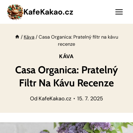
Přeskočit
KafeKakao.cz
na
obsah
/
Káva
/
Casa Organica: Pratelný filtr na kávu
recenze
KÁVA
Casa Organica: Pratelný
Filtr Na Kávu Recenze
Od
KafeKakao.cz
15. 7. 2025