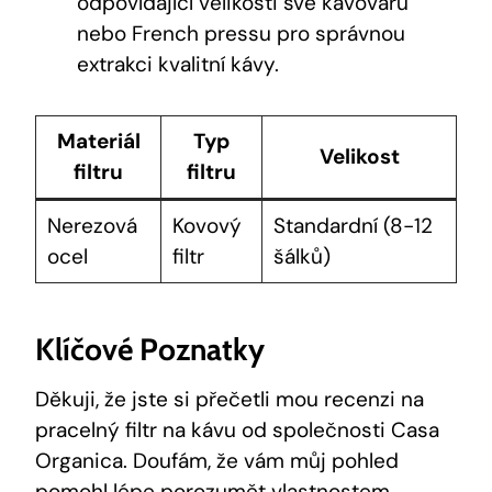
odpovídající velikosti své kávovaru
nebo French pressu pro správnou
extrakci kvalitní kávy.
Materiál
Typ
Velikost
filtru
filtru
Nerezová
Kovový
Standardní (8-12
ocel
filtr
šálků)
Klíčové Poznatky
Děkuji, že jste si přečetli mou recenzi na
pracelný filtr na kávu od společnosti Casa
Organica. Doufám, že vám můj pohled
pomohl lépe porozumět vlastnostem