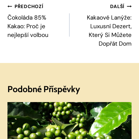
Navigace
PŘEDCHOZÍ
DALŠÍ
Pro
Čokoláda 85%
Kakaové Lanýže:
Kakao: Proč je
Luxusní Dezert,
Příspěvek
nejlepší volbou
Který Si Můžete
Dopřát Dom
Podobné Příspěvky