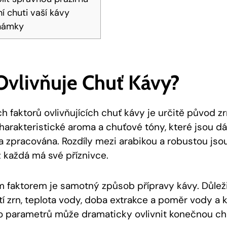
í chuti vaší kávy
námky
Ovlivňuje Chuť Kávy?
h faktorů ovlivňujících chuť kávy je určitě původ z
charakteristické aroma a chuťové tóny, které jsou d
a zpracována. Rozdíly mezi arabikou a robustou jsou
 každá má své příznivce.
 faktorem je samotný způsob přípravy kávy. Důležit
tí zrn, teplota vody, doba extrakce a poměr vody a 
o parametrů může dramaticky ovlivnit konečnou chu