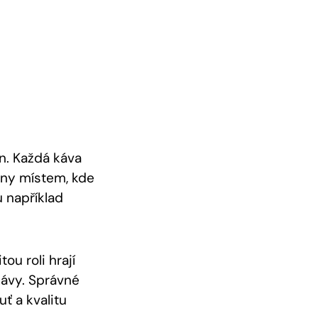
rn. Každá káva
ány místem, kde
 například
ou roli hrají
kávy. Správné
ť a kvalitu