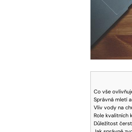
Co vše ovlivňuj
Správná mletí 
Vliv vody na ch
Role kvalitních
Důležitost čers
Jak správně zvo