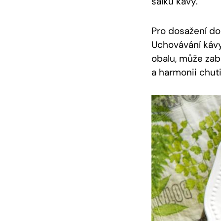
šálku kávy.
Pro dosažení dok
Uchovávání káv
obalu, může zabr
a harmonii chuti