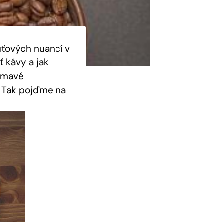
uťových nuancí v
 kávy a jak
jímavé
! Tak pojďme na