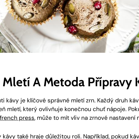
 Mletí A Metoda Přípravy 
ti kávy je klíčové správné mletí zrn. Každý druh ká
eň mletí, který ovlivňuje konečnou chuť nápoje. Po
french press
, může to mít vliv na zrnové nastavení 
kávy také hraje důležitou roli. Například, pokud kávu 