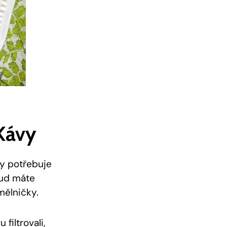
Kávy
vy potřebuje
kud máte
mělničky.
filtrovali,