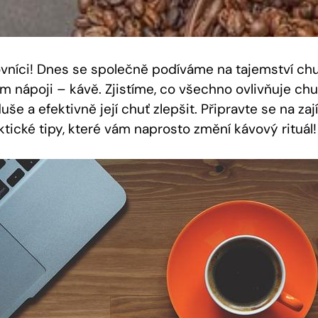
ovníci! Dnes se společně podíváme na tajemství ch
 nápoji – kávě. Zjistíme, co všechno ovlivňuje chuť
e a efektivně její chuť zlepšit. Připravte se na za
ktické tipy, které vám naprosto změní kávový rituál