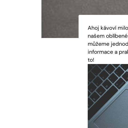
Ahoj kávoví mil
našem oblíbeném
můžeme jednoduš
informace a pra
to!