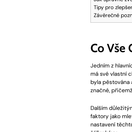
Tipy pro zlepšen
Závěrečné poz
Co Vše 
Jedním z hlavníc
má své vlastní 
byla pěstována 
značné, přičemž
Dalším důležitým
faktory jako mle
nastavení těcht