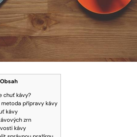
Obsah
e chuť kávy?
a metoda přípravy kávy
uť kávy
 kávových zrn
tvosti kávy
lit správnou pražírnu