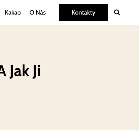
Kakao
O Nás
Kontakty
 Jak Ji