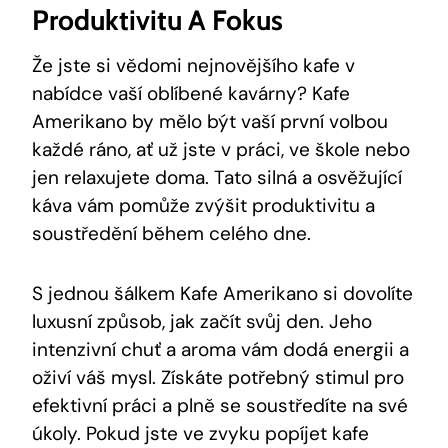
Produktivitu A Fokus
Že jste⁣ si vědomi‍ nejnovějšího kafe v
nabídce vaší oblíbené ⁤kavárny? Kafe‍
Amerikano by mělo být vaší první volbou⁣
každé ráno, ať už​ jste v práci, ve ⁤škole ‍nebo ​
jen relaxujete doma.‍ Tato silná ‌a osvěžující
káva vám pomůže⁢ zvýšit produktivitu a
soustředění během celého dne.
S jednou šálkem Kafe Amerikano si‍ dovolíte
luxusní způsob,‍ jak začít ‍svůj den. ​Jeho
⁣intenzivní chuť​ a aroma⁣ vám dodá energii a‌
oživí váš mysl. Získáte potřebný ⁤stimul‌ pro
efektivní práci a plně se soustředíte na‌ své
úkoly. Pokud‍ jste ⁣ve zvyku popíjet kafe