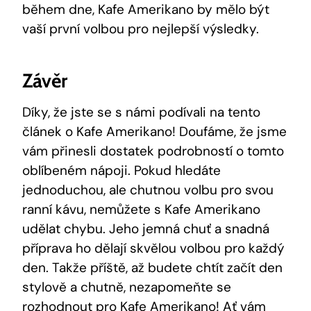
⁢během dne, Kafe Amerikano by mělo‍ být
vaší první volbou pro⁢ nejlepší výsledky.
Závěr
Díky, že⁤ jste‍ se s ⁤námi ‌podívali na tento
článek o Kafe Amerikano! Doufáme, že⁤ jsme
vám přinesli dostatek podrobností o tomto
oblíbeném nápoji.⁢ Pokud hledáte
jednoduchou, ale chutnou volbu​ pro svou‍
ranní kávu, nemůžete s Kafe Amerikano⁢
udělat chybu. Jeho jemná ⁤chuť ⁢a ‌snadná
příprava ho dělají skvělou volbou ⁣pro každý
den.⁤ Takže ⁣příště, až budete ⁣chtít⁤ začít den
stylově a ⁤chutně, nezapomeňte⁣ se
rozhodnout pro Kafe Amerikano! Ať vám⁣