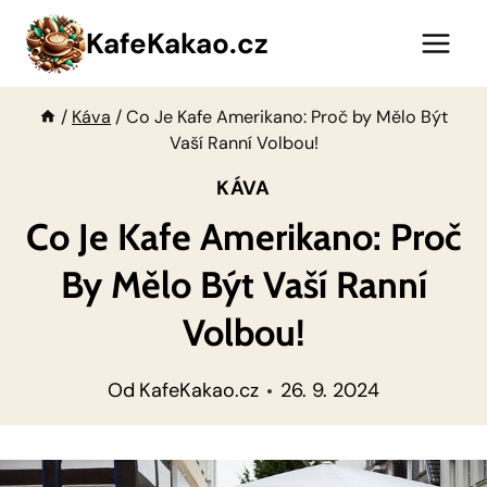
Přeskočit
KafeKakao.cz
na
obsah
/
Káva
/
Co Je Kafe Amerikano: Proč by Mělo Být
Vaší Ranní Volbou!
KÁVA
Co Je Kafe Amerikano: Proč
By Mělo Být Vaší Ranní
Volbou!
Od
KafeKakao.cz
26. 9. 2024