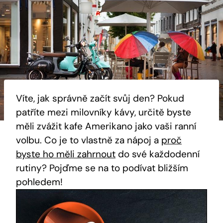
Víte, jak ⁤správně začít svůj den? Pokud
patříte mezi milovníky kávy, určitě ⁤byste​
měli zvážit kafe Amerikano‍ jako vaši ranní
volbu.⁤ Co⁤ je to vlastně za⁢ nápoj ​a
proč
byste ho měli zahrnout
do⁢ své každodenní
rutiny?‌ Pojďme se na to podívat ⁤bližším‍
pohledem!