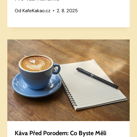
Od
KafeKakao.cz
2. 8. 2025
Káva Před Porodem: Co Byste Měli