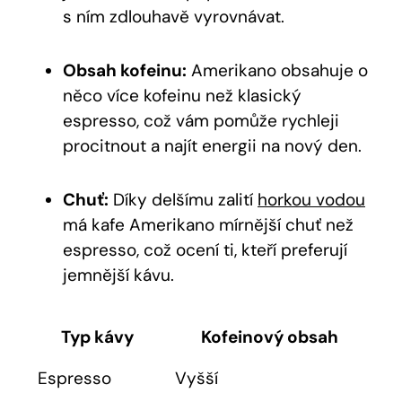
s ním zdlouhavě vyrovnávat.
Obsah kofeinu:
Amerikano obsahuje⁣ o
něco více ‍kofeinu než klasický
espresso, což ‌vám pomůže⁣ rychleji
procitnout a najít energii na nový⁤ den.
Chuť:
Díky ‍delšímu zalití‍
horkou vodou
‌má kafe Amerikano mírnější chuť než
espresso,‍ což ⁤ocení ‌ti, ​kteří preferují​
jemnější kávu.
Typ kávy
Kofeinový obsah
Espresso
Vyšší