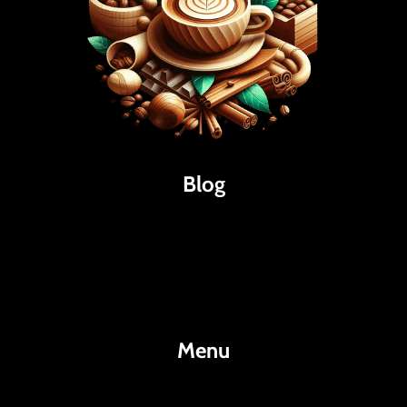
Blog
Káva
Espresso
Kakao
Menu
KafeKakao.cz