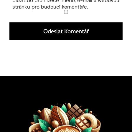
Uložit do prohlížeče jméno, e-mail a webovou
stránku pro budoucí komentáře.