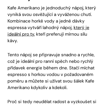
Kafe‍ Amerikano je jednoduchý nápoj, který
vyniká svou osvěžující a vyváženou chutí.
Kombinace ‍horké vody a jedné dávky
espressa​ vytváří lahodný nápoj,
který je
ideální pro ty
,⁤ kteří preferují⁣ mírnou sílu
⁣kávy.
Tento nápoj se připravuje snadno a rychle,
což⁢ je ideální ⁢pro ranní spěch nebo rychlý
přídavek energie během dne. ⁤Stačí míchat
espresso s horkou vodou v požadovaném
poměru a můžete si užívat svou⁣ šálek Kafe
Amerikano ​kdykoliv a kdekoli.
Proč si⁢ tedy neudělat radost‍ a⁤ vyzkoušet si⁤