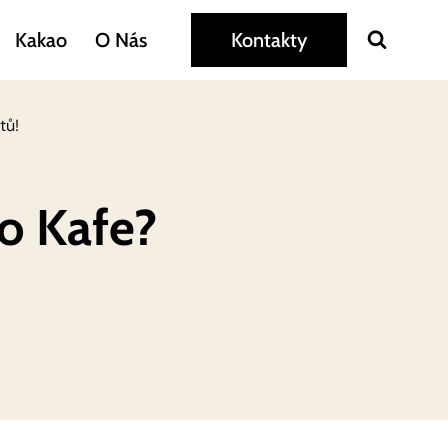
Kakao
O Nás
Kontakty
tů!
bo Kafe?