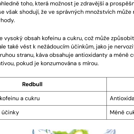
ohledně toho, která možnost je zdravější a prospěšn
 se však shodují, že ve správných množstvích může m
ýhody.
e vysoký obsah kofeinu a cukru, což může způsobi
 ale také vést k nežádoucím účinkům, jako je nervoz
ruhou stranu, káva obsahuje antioxidanty a méně cuk
nativou, pokud je konzumována s mírou.
Redbull
kofeinu a cukru
Antioxid
 účinky
Méně cu