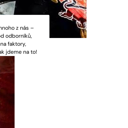
mnoho z nás –
od odborníků,
a faktory,
Tak jdeme na to!