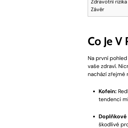
Zdravotní rizik
Závěr
Co Je V 
Na první pohled
vaše zdraví. Ni
nachází zřejmé ro
Kofein:
Redb
tendenci mí
Doplňkové 
škodlivé pro