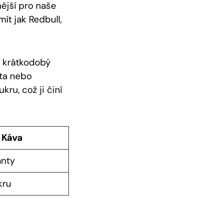
ější pro naše
ít jak Redbull,
t krátkodobý
ita nebo
ru, což ji činí
Káva
anty
kru