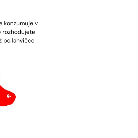
se konzumuje v
e rozhodujete
ž po lahvičce