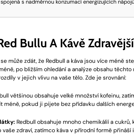
a spojená s nadměrnou konzumací energizujících nápoj
Red Bullu A Kávě Zdravějš
 se může zdát, že Redbull a káva jsou více méně ste
cméně, po bližším ohledání a analýze obsahu těchto 
zdíly v jejich vlivu na vaše tělo. Zde je srovnání:
ull většinou obsahuje velké množství kofeinu, zat
t méně, pokud ji pijete bez přídavku dalších energe
látky:
Redbull obsahuje mnoho chemikálií a cukrů,
 vaše zdraví, zatímco káva v přírodní formě přináší 