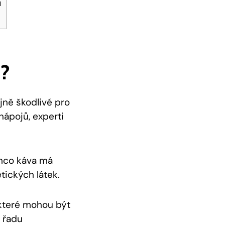
ů
í?
jně škodlivé pro
nápojů, experti
ímco káva má
tických látek.
 které mohou být
i řadu