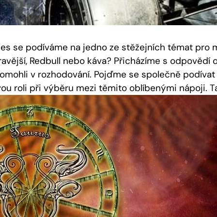
nes se podíváme na jedno ze stěžejních témat pro 
dravější, Redbull nebo káva? Přicházíme s odpovědí 
ohli v rozhodování. Pojďme se společně podívat n
ovou roli při výběru mezi těmito oblíbenými nápoji. 