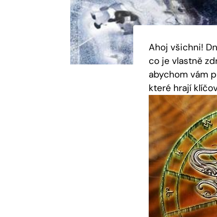
Ahoj všichni! D
co je vlastně z
abychom vám pom
které hrají klíč