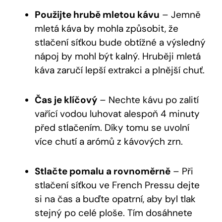
Použijte hrubě mletou kávu
– Jemně
mletá káva by mohla způsobit, že
stlačení síťkou bude obtížné a výsledný
nápoj by mohl být kalný. Hruběji mletá
káva zaručí lepší extrakci a plnější chuť.
Čas je klíčový
– Nechte kávu po zalití
vařící vodou luhovat alespoň 4 minuty
před stlačením. Díky tomu se uvolní
více chutí a arómů z kávových zrn.
Stlačte pomalu a rovnoměrně
– Při
stlačení síťkou ve French Pressu dejte
si na čas a buďte opatrní, aby byl tlak
stejný po celé ploše. Tím dosáhnete