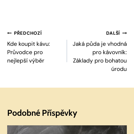
Navigace
PŘEDCHOZÍ
DALŠÍ
Pro
Kde koupit kávu:
Jaká půda je vhodná
Průvodce pro
pro kávovník:
Příspěvek
nejlepší výběr
Základy pro bohatou
úrodu
Podobné Příspěvky