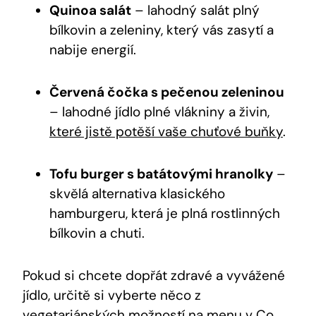
Quinoa salát
– lahodný salát plný
bílkovin a zeleniny, který vás zasytí a
nabije energií.
Červená čočka s pečenou zeleninou
– lahodné jídlo plné vlákniny a živin,
které jistě potěší vaše chuťové buňky
.
Tofu burger s batátovými hranolky
–
skvělá alternativa klasického
hamburgeru, která je plná rostlinných
bílkovin a chuti.
Pokud si chcete dopřát zdravé a vyvážené
jídlo, určitě si vyberte něco z
vegetariánských možností na menu v Co