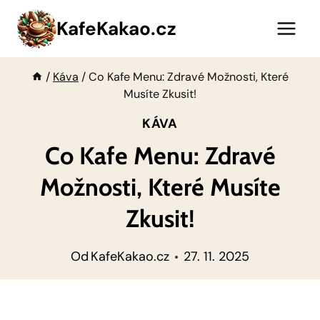
Přeskočit
KafeKakao.cz
na
obsah
/
Káva
/
Co Kafe Menu: Zdravé Možnosti, Které
Musíte Zkusit!
KÁVA
Co Kafe Menu: Zdravé
Možnosti, Které Musíte
Zkusit!
Od
KafeKakao.cz
27. 11. 2025