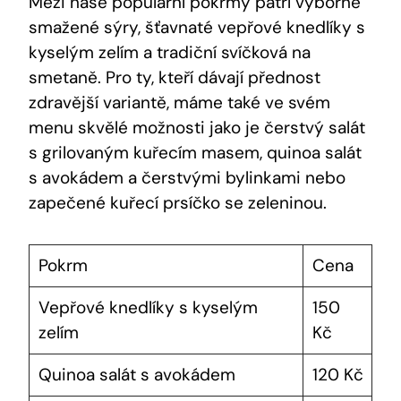
Mezi naše populární pokrmy patří výborné
smažené sýry, šťavnaté vepřové knedlíky s
kyselým zelím a tradiční svíčková na
smetaně. Pro ty, kteří dávají přednost
zdravější variantě, máme také ve svém
menu skvělé možnosti jako je čerstvý salát
s grilovaným kuřecím masem, quinoa salát
s avokádem a čerstvými bylinkami nebo
zapečené kuřecí prsíčko se zeleninou.
Pokrm
Cena
Vepřové knedlíky s kyselým
150
zelím
Kč
Quinoa salát s avokádem
120 Kč