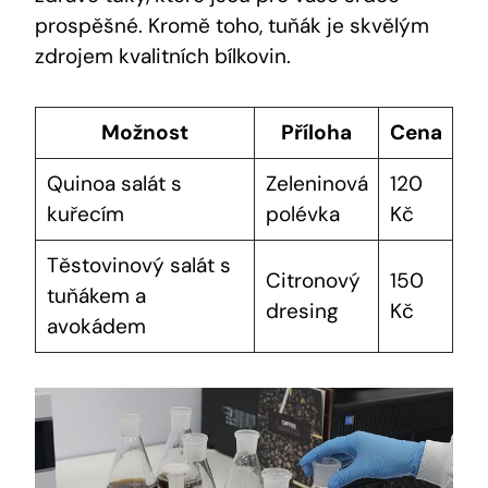
prospěšné. Kromě toho, tuňák je skvělým
zdrojem kvalitních bílkovin.
Možnost
Příloha
Cena
Quinoa salát s
Zeleninová
120
kuřecím
polévka
Kč
Těstovinový salát s
Citronový
150
tuňákem a
dresing
Kč
avokádem