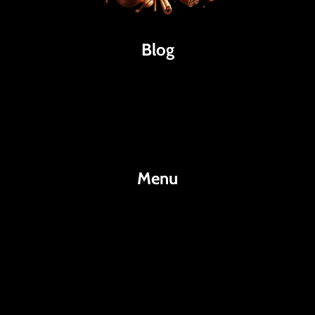
Blog
Káva
Espresso
Kakao
Menu
KafeKakao.cz
Blog
O Nás
Kontakty