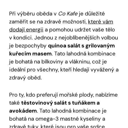
Při výběru oběda v
Co Kafe
je důležité
zaměřit se na zdravé možnosti,
které vám
dodají energii
a pomohou udržet vaše tělo
v kondici. Jednou z nejoblíbenějších volbou
je bezpochyby
quinoa salát s grilovaným
kuřecím masem
. Tato lahodná kombinace
je bohatá na bílkoviny a vlákninu, což je
ideální pro všechny, kteří hledají vyvážený a
zdravý oběd.
Pro ty, kdo preferují mořské plody, nabízíme
také
těstovinový salát s tuňákem a
avokádem
. Tato lahodná kombinace je
bohatá na omega-3 mastné kyseliny a
zdravé tuky, které jsou pro vaše srdce