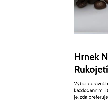
Hrnek N
Rukojet
Výběr správného
každodenním ritu
je, zda preferuj