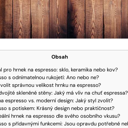
Obsah
ál pro hrnek na espresso: sklo, keramika nebo kov?
so s odnímatelnou rukojetí: Ano nebo ne?
é volit správnou velikost hrnku na espresso?
vojité skleněné stěny: Jaký má vliv na chuť espressa?
na espresso vs. moderní design: Jaký styl zvolit?
sso s potiskem: Krásný design nebo praktičnost?
deální hrnek na espresso dle svého osobního vkusu?
sso s přídavnými funkcemi: Jsou opravdu potřebné n