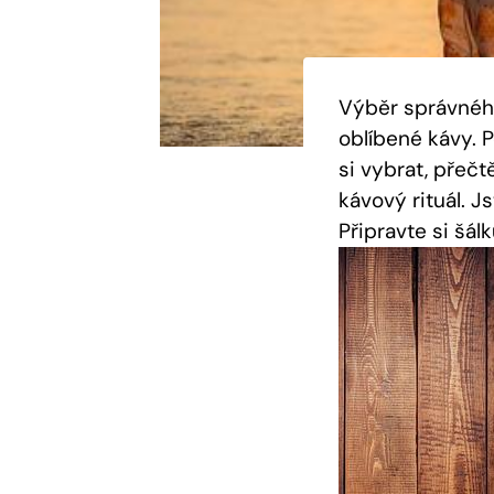
Výběr správného
oblíbené kávy. P
si vybrat, přeč
kávový rituál. Js
Připravte si šál