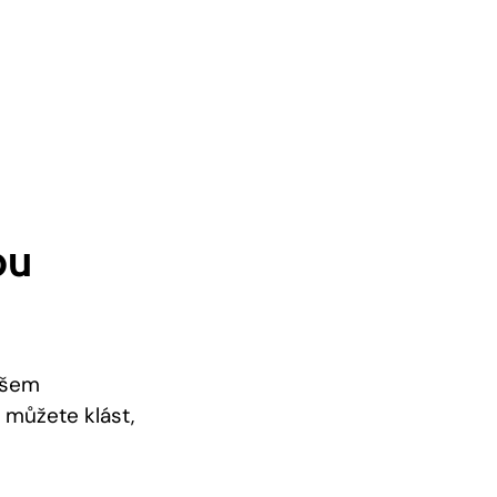
ou
ašem
 můžete klást,