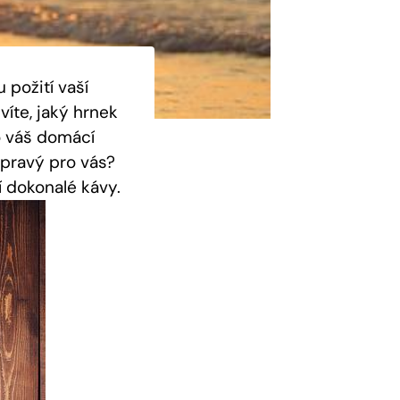
požití vaší
víte, jaký hrnek
o váš domácí
 pravý pro vás?
í dokonalé kávy.