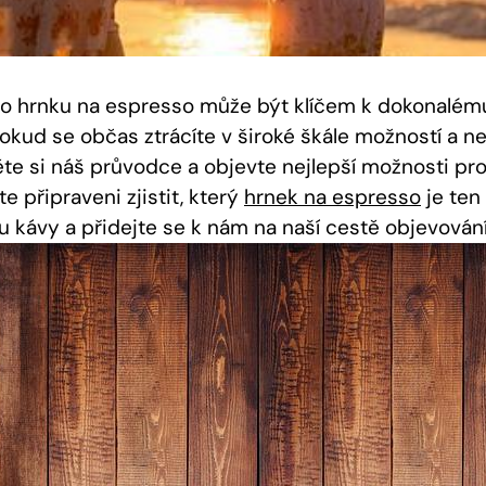
 hrnku na espresso může být klíčem k dokonalému 
okud se občas ztrácíte v široké škále možností a ne
těte si náš průvodce a objevte nejlepší možnosti pr
te připraveni zjistit, který
hrnek na espresso
je ten
ku kávy a přidejte se k nám na naší cestě objevován