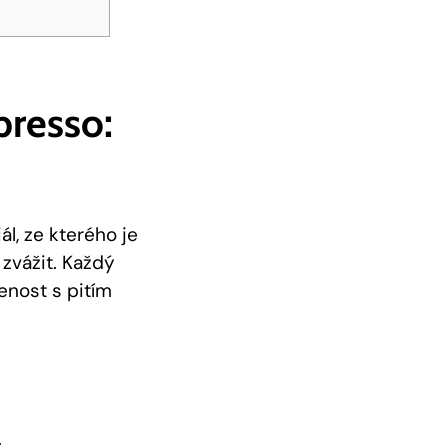
presso:
ál, ze kterého je
 zvážit. Každý
enost s pitím
.