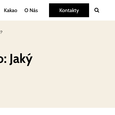
Kakao
O Nás
Kontakty
t?
: Jaký