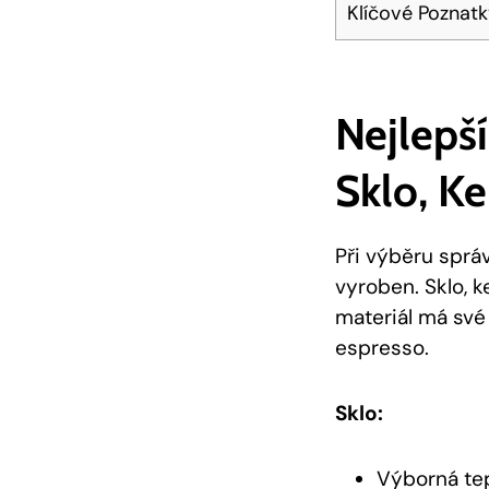
Klíčové Poznat
Nejlepší
Sklo, K
Při výběru spr
vyroben. Sklo, k
materiál má své 
espresso.
Sklo:
Výborná tep