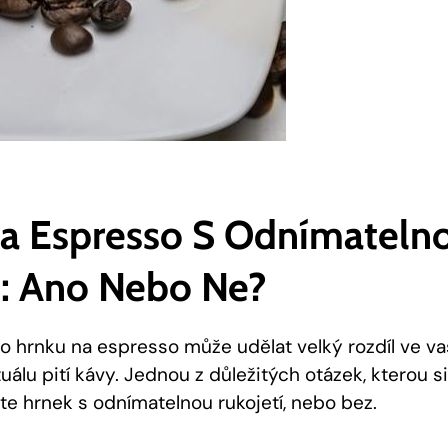
a Espresso S Odnímateln
í: Ano Nebo Ne?
 hrnku na espresso může udělat velký rozdíl ve v
álu pití kávy. Jednou z důležitých otázek, kterou si
ete hrnek s odnímatelnou rukojetí, nebo bez.