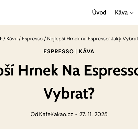
Úvod
Káva
/
Káva
/
Espresso
/
Nejlepší Hrnek na Espresso: Jaký Vybra
ESPRESSO
|
KÁVA
pší Hrnek Na Espresso
Vybrat?
Od
KafeKakao.cz
27. 11. 2025