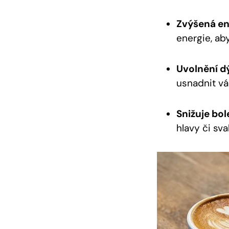
Zvýšená en
energie, aby
Uvolnění d
usnadnit v
Snižuje bol
hlavy či sv