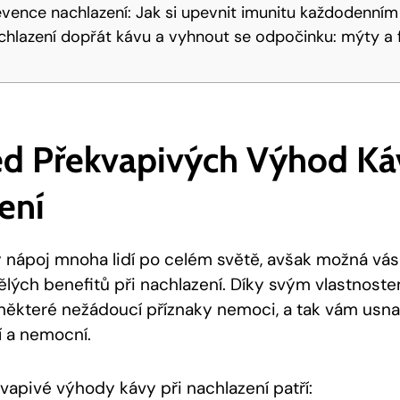
evence nachlazení: Jak si upevnit imunitu každodenní
nachlazení dopřát kávu a vyhnout se odpočinku: mýty a 
led Překvapivých Výhod Ká
ení
ý nápoj mnoha lidí po celém světě, avšak možná vás
vělých benefitů při nachlazení. Díky svým vlastnos
některé nežádoucí příznaky nemoci, a tak vám usnad
í a nemocní.
vapivé výhody kávy při nachlazení patří: