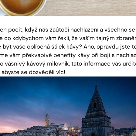
en pocit, když nás zaútočí nachlazení a všechno se
le co kdybychom vám řekli, že vaším tajným zbraně
 být vaše oblíbená šálek kávy? Ano, opravdu jste to
íme vám překvapivé benefity kávy při boji s nachla
o vášnivý kávový milovník, tato informace vás urči
, abyste se dozvěděli víc!