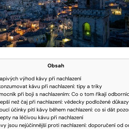
Obsah
vapivých výhod kávy při nachlazení
konzumovat kávu při nachlazení: tipy a triky
mocník při boji s nachlazením: Co o tom říkají odborníc
 lepší než čaj při nachlazení: vědecky podložené důkazy
ucí účinky pití kávy během nachlazení: co si dát pozo
cepty na léčivou kávu při nachlazení
ávy jsou nejúčinnější proti nachlazení: doporučení od 