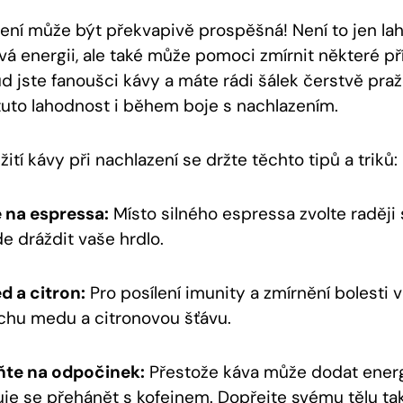
zení může být překvapivě prospěšná! Není to jen la
á energii, ale také může pomoci zmírnit některé př
d jste fanoušci kávy a máte rádi šálek čerstvě praž
uto lahodnost i během boje s nachlazením.
ití kávy při nachlazení se držte těchto tipů a triků:
 na espressa:
Místo silného espressa zvolte raději 
e dráždit vaše hrdlo.
d a citron:
Pro posílení imunity a zmírnění bolesti v
chu medu a citronovou šťávu.
te na odpočinek:
Přestože káva může dodat energ
e se přehánět s kofeinem. Dopřejte svému tělu ta