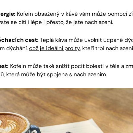
ergie:
Kofein obsažený v kávě vám může pomoci zí
ste se cítili lépe i přesto, že jste nachlazení.
ýchacích cest:
Teplá káva může uvolnit ucpané dýc
ám dýchání,
což je ideální pro ty
, kteří trpí nachlazen
est:
Kofein může také snížit pocit bolesti v těle a zm
alů, která může být spojena s nachlazením.