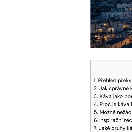
1. Přehled přek
2. Jak správně 
3. Káva jako po
4. Proč je káva
5. Možné nežádo
6. Inspirační re
7. Jaké druhy k