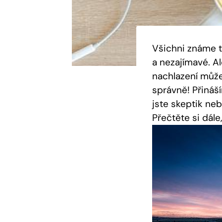
Všichni známe t
a nezajímavé. A
nachlazení může
správně! Přináš
jste skeptik neb
Přečtěte si dále