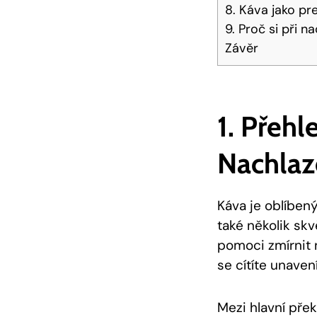
8. Káva jako pr
9. Proč si při 
Závěr
1. Přeh
Nachlaz
Káva je oblíben
také několik sk
pomoci zmírnit 
se cítíte unaven
Mezi hlavní přek