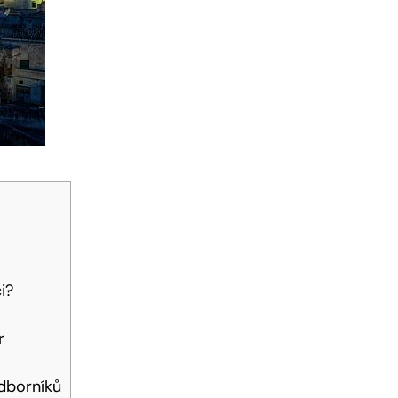
i?
r
odborníků