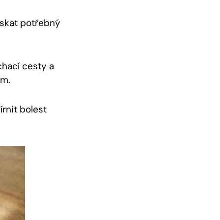
skat potřebný
hací cesty a
ím.
írnit bolest