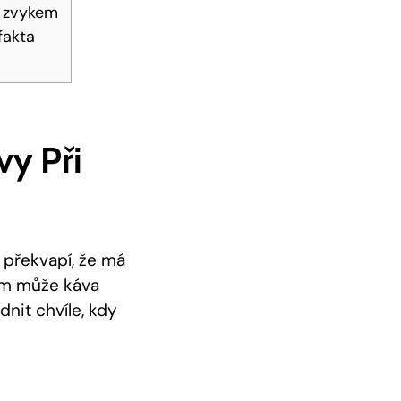
m zvykem
fakta
vy Při
 překvapí, že má
tem může káva
nit chvíle, kdy