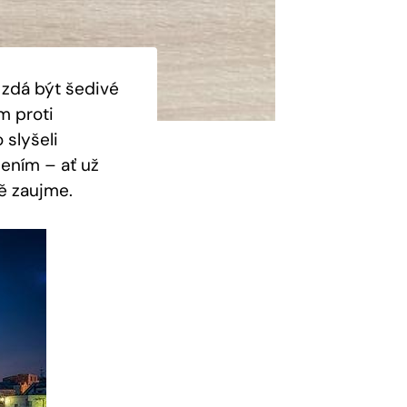
 zdá být šedivé
m proti
 slyšeli
zením – ať už
tě zaujme.