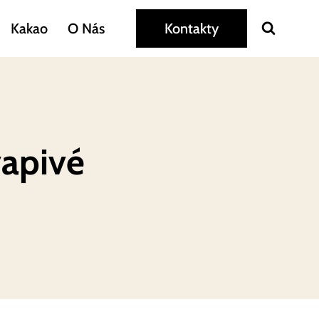
Kakao
O Nás
Kontakty
vapivé