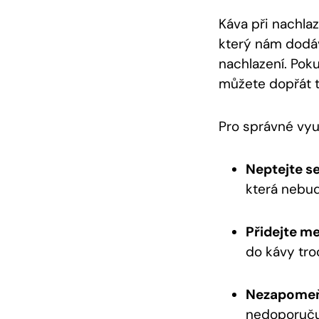
Káva při nachla
který nám dodáv
nachlazení. Poku
můžete dopřát t
Pro správné využ
Neptejte se
která nebud
Přidejte me
do kávy tro
Nezapomeň
nedoporučuj