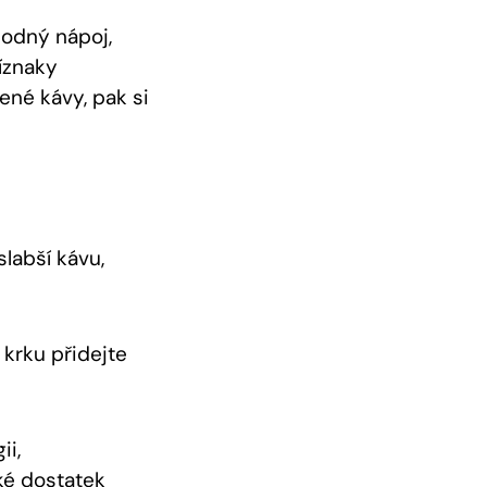
hodný nápoj,
íznaky
ené kávy, pak si
slabší kávu,
 krku přidejte
ii,
ké dostatek