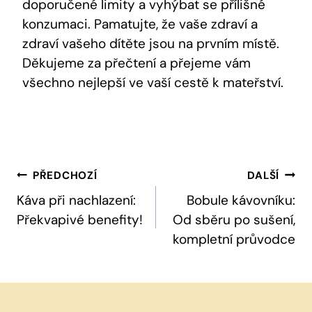
doporučené‍ limity⁢ a ⁤vyhýbat se ‍přílišné
konzumaci. Pamatujte, že vaše zdraví a
zdraví⁢ vašeho dítěte jsou na prvním místě.
Děkujeme za přečtení⁣ a přejeme vám
všechno nejlepší ve vaší ⁤cestě k mateřství.
Navigace
PŘEDCHOZÍ
DALŠÍ
Pro
Káva při nachlazení:
Bobule kávovníku:
Překvapivé benefity!
Od sběru po sušení,
Příspěvek
kompletní průvodce