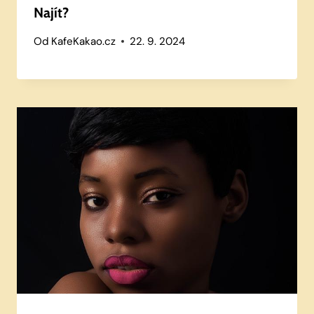
Najít?
Od
KafeKakao.cz
22. 9. 2024