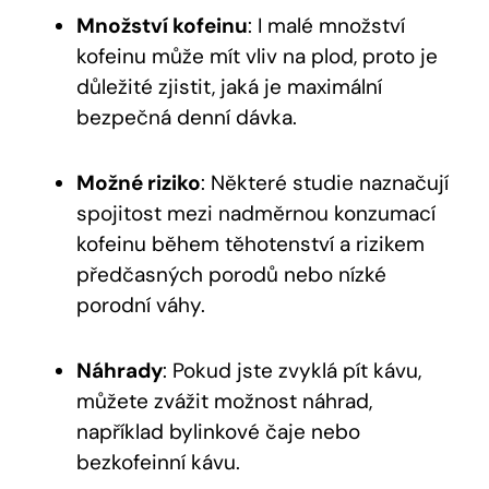
Množství kofeinu
: I malé množství ​
kofeinu může mít vliv ⁢na plod, proto ​je
důležité zjistit, jaká‌ je ⁤maximální
bezpečná ‍denní⁢ dávka.
Možné riziko
: Některé studie naznačují
spojitost‍ mezi nadměrnou konzumací
kofeinu během těhotenství ⁢a rizikem
předčasných‍ porodů ​nebo nízké
⁣porodní ⁤váhy.
Náhrady
:⁣ Pokud jste zvyklá pít‍ kávu,
můžete zvážit ‍možnost náhrad,‌
například bylinkové čaje nebo
bezkofeinní kávu.