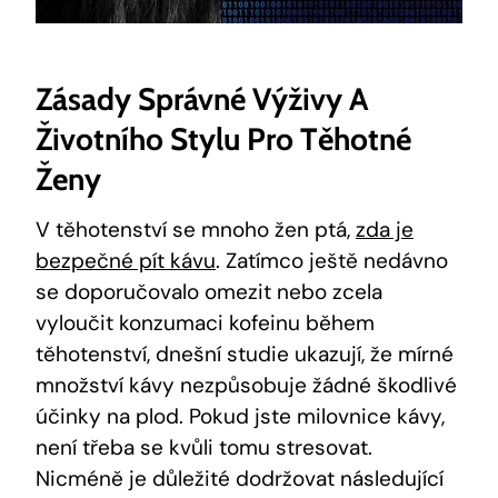
Zásady ⁣správné Výživy A
Životního ​stylu Pro Těhotné⁣
Ženy
V⁢ těhotenství se ⁤mnoho žen ptá,
zda je
bezpečné pít kávu
.​ Zatímco ještě nedávno ​
se doporučovalo omezit nebo‍ zcela
vyloučit konzumaci ​kofeinu během
těhotenství, dnešní studie ukazují, že mírné
množství​ kávy nezpůsobuje žádné škodlivé‍
účinky na plod. Pokud jste milovnice kávy,
není třeba se kvůli tomu stresovat.
Nicméně je důležité dodržovat ‍následující