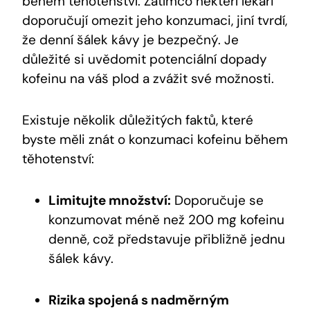
během těhotenství. Zatímco někteří ⁤lékaři
doporučují​ omezit‌ jeho konzumaci, jiní tvrdí,
že denní⁢ šálek kávy je⁣ bezpečný. Je
důležité si uvědomit ‌potenciální⁤ dopady
kofeinu na ‍váš plod a ⁣zvážit své ‍možnosti.
Existuje několik důležitých⁣ faktů, které
⁢byste měli znát o konzumaci kofeinu ⁤během
těhotenství:
Limitujte⁤ množství:
Doporučuje se
konzumovat méně než 200⁢ mg kofeinu
denně, což představuje přibližně ‌jednu‌
šálek kávy.
Rizika spojená s nadměrným