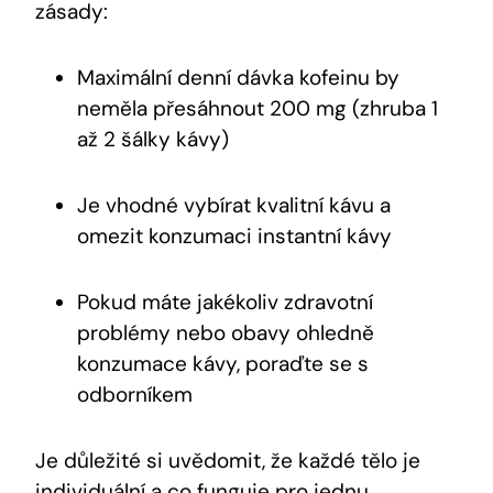
⁤zásady:
Maximální denní dávka kofeinu by ​
neměla ​přesáhnout 200 mg (zhruba 1
až 2 ⁢šálky kávy)
Je vhodné vybírat kvalitní‍ kávu a
omezit konzumaci instantní kávy
Pokud máte jakékoliv zdravotní
problémy nebo ‌obavy ohledně
konzumace ⁣kávy, poraďte ‌se s⁢
odborníkem
Je důležité si uvědomit, že každé tělo je⁤
individuální a co funguje pro jednu​