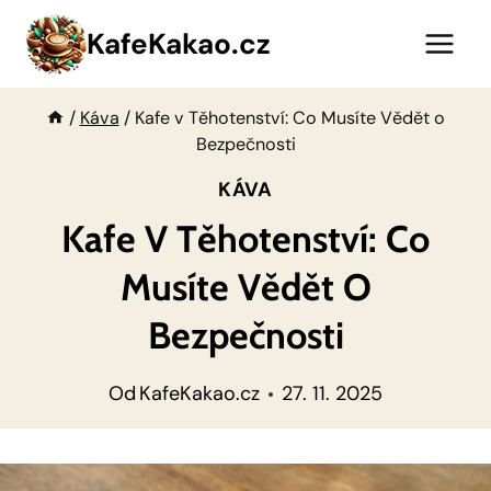
Přeskočit
KafeKakao.cz
na
obsah
/
Káva
/
Kafe v Těhotenství: Co Musíte Vědět o
Bezpečnosti
KÁVA
Kafe V Těhotenství: Co
Musíte Vědět O
Bezpečnosti
Od
KafeKakao.cz
27. 11. 2025