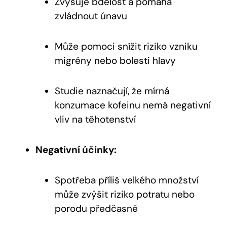
Zvyšuje bdělost a pomáhá
zvládnout únavu
Může pomoci snížit riziko vzniku
migrény ‌nebo bolesti‌ hlavy
Studie‌ naznačují, že mírná
konzumace kofeinu nemá negativní
vliv na ⁤těhotenství
Negativní účinky:
Spotřeba příliš velkého množství
může zvýšit riziko⁢ potratu nebo
porodu předčasně