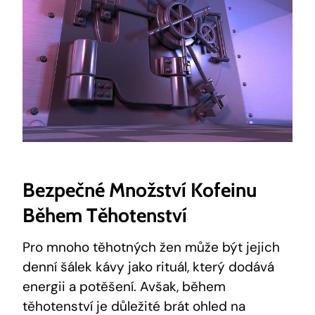
Bezpečné Množství Kofeinu
Během⁣ Těhotenství
Pro mnoho ⁣těhotných ‌žen může být​ jejich‍
denní šálek ​kávy jako ​rituál, který‍ dodává
⁤energii a potěšení. Avšak,⁢ během
těhotenství​ je důležité ⁣brát ohled na