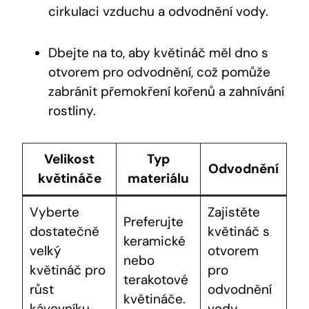
cirkulaci vzduchu a odvodnění vody.
Dbejte na to, aby květináč měl dno s
otvorem pro odvodnění, což pomůže
zabránit přemokření kořenů a zahnívání
rostliny.
Velikost
Typ
Odvodnění
květináče
materiálu
Vyberte
Zajistěte
Preferujte
dostatečně
květináč s
keramické
velký
otvorem
nebo
květináč pro
pro
terakotové
růst
odvodnění
květináče.
kávovníku.
vody.