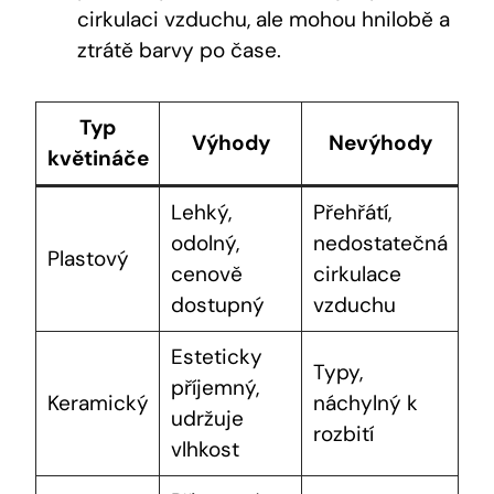
cirkulaci vzduchu, ale mohou hnilobě a
ztrátě barvy po čase.
Typ
Výhody
Nevýhody
květináče
Lehký,
Přehřátí,
odolný,
nedostatečná
Plastový
cenově
cirkulace
dostupný
vzduchu
Esteticky
Typy,
příjemný,
Keramický
náchylný k
udržuje
rozbití
vlhkost