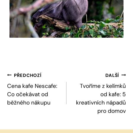
Navigace
PŘEDCHOZÍ
DALŠÍ
Pro
Cena kafe Nescafe:
Tvoříme z kelímků
Co očekávat od
od kafe: 5
Příspěvek
běžného nákupu
kreativních nápadů
pro domov