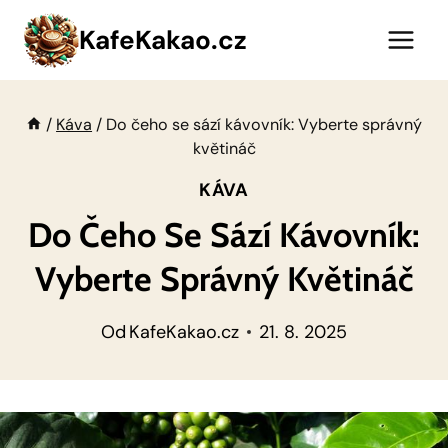
Přeskočit
KafeKakao.cz
na
obsah
/
Káva
/
Do čeho se sází kávovník: Vyberte správný
květináč
KÁVA
Do Čeho Se Sází Kávovník:
Vyberte Správný Květináč
Od
KafeKakao.cz
21. 8. 2025