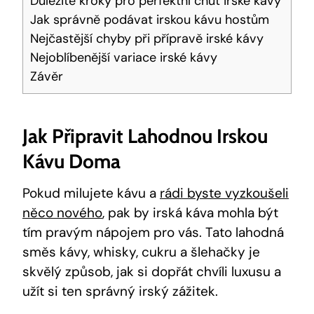
Důležité kroky pro perfektní chuť irské kávy
Jak správně podávat irskou kávu hostům
Nejčastější chyby při přípravě irské kávy
Nejoblíbenější variace irské kávy
Závěr
Jak Připravit Lahodnou Irskou
Kávu Doma
Pokud milujete kávu a
rádi byste vyzkoušeli
něco nového
, pak by irská káva mohla být
tím pravým nápojem pro vás. Tato lahodná
směs kávy, whisky, cukru a šlehačky je
skvělý způsob, jak si dopřát chvíli luxusu a
užít si ten správný irský zážitek.