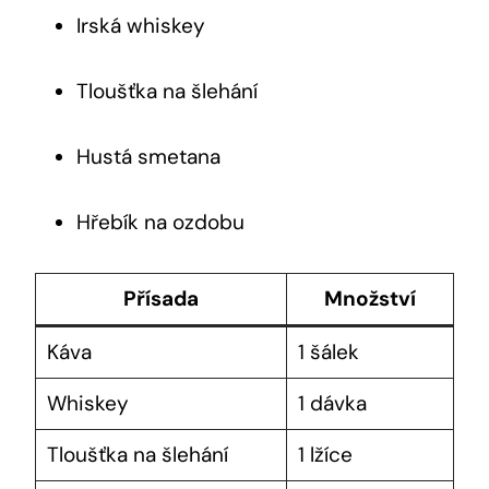
Irská whiskey
Tloušťka na šlehání
Hustá smetana
Hřebík na ozdobu
Přísada
Množství
Káva
1 šálek
Whiskey
1 dávka
Tloušťka na šlehání
1 lžíce