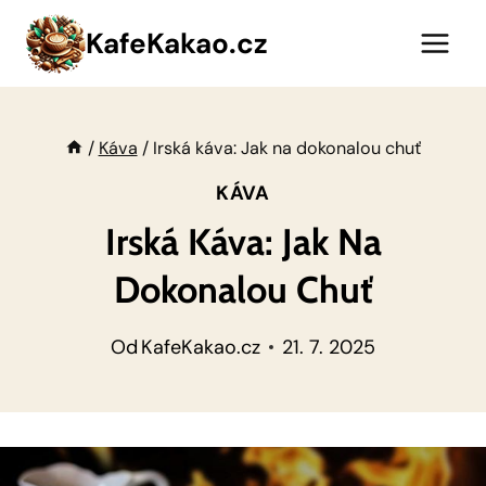
Přeskočit
KafeKakao.cz
na
obsah
/
Káva
/
Irská káva: Jak na dokonalou chuť
KÁVA
Irská Káva: Jak Na
Dokonalou Chuť
Od
KafeKakao.cz
21. 7. 2025