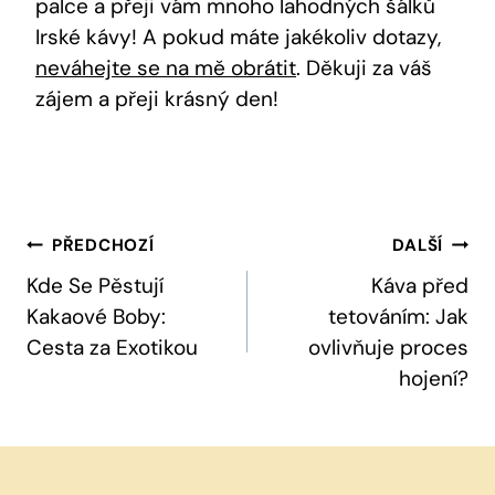
palce a přeji vám mnoho lahodných šálků
Irské kávy! A pokud máte jakékoliv dotazy,
neváhejte se na mě obrátit
. Děkuji za váš
zájem a přeji krásný den!
Navigace
PŘEDCHOZÍ
DALŠÍ
Pro
Kde Se Pěstují
Káva před
Kakaové Boby:
tetováním: Jak
Příspěvek
Cesta za Exotikou
ovlivňuje proces
hojení?