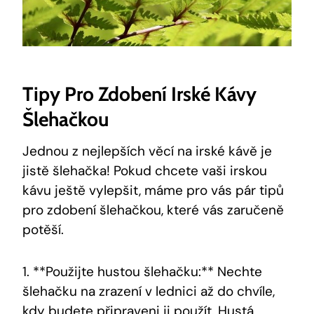
Tipy Pro Zdobení Irské Kávy
Šlehačkou
Jednou z nejlepších věcí na irské kávě je
jistě šlehačka! Pokud chcete vaši irskou
kávu ještě vylepšit, máme pro vás pár tipů
pro zdobení šlehačkou, které vás zaručeně
potěší.
1. **Použijte hustou šlehačku:** Nechte
šlehačku na zrazení v lednici až do chvíle,
kdy budete připraveni ji použít. Hustá