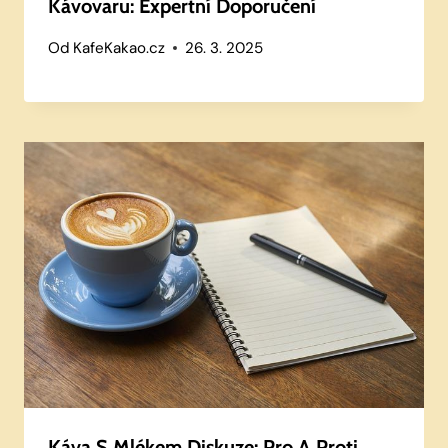
Kávovaru: Expertní Doporučení
Od
KafeKakao.cz
26. 3. 2025
Káva S Mlékem Diskuze: Pro A Proti