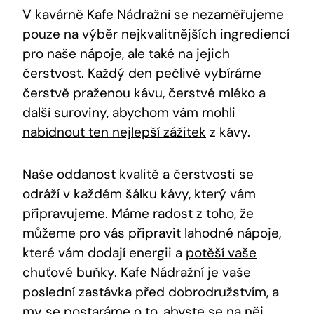
V kavárně Kafe Nádražní se nezaměřujeme
pouze na výběr nejkvalitnějších ingrediencí
pro naše nápoje, ale také na jejich
čerstvost. Každý den pečlivě vybíráme
čerstvě praženou kávu, čerstvé mléko a
další suroviny,
abychom vám mohli
nabídnout ten nejlepší zážitek
z kávy.
Naše oddanost kvalitě a čerstvosti se
odráží v každém šálku kávy, který vám
připravujeme. Máme radost z toho, že
můžeme pro vás připravit lahodné nápoje,
které vám dodají energii a
potěší vaše
chuťové buňky
. Kafe Nádražní je vaše
poslední zastávka před dobrodružstvím, a
my se postaráme o to, abyste se na něj