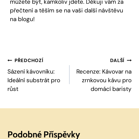
můžete být, kamkoliv jdete. Děkuji vám za
přečtení a těším se na vaši další návštěvu
na blogu!
Navigace
PŘEDCHOZÍ
DALŠÍ
Pro
Sázení kávovníku:
Recenze: Kávovar na
Ideální substrát pro
zrnkovou kávu pro
Příspěvek
růst
domácí baristy
Podobné Příspěvky