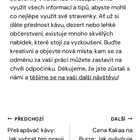
využít všech informací a tipů, abyste mohli
co nejlépe využít své stravenky. Ať už si
dáte přednost kávu, dezert nebo lehké
občerstvení, existuje mnoho skvělých
nabídek, které stojí za vyzkoušení. Buďte
kreativní a objevte nová místa, kam se za
odměnu za vaši práci můžete zastavit na
chvíli odpočinku. Děkujeme, že jste zůstali s
námi a
těšíme se na vaši další návštěvu
!
Navigace
PŘEDCHOZÍ
DALŠÍ
Pro
Překapávač kávy:
Cena Kakaa na
Jak vybrat ten pravý
Burze: Jak ovlivňuje