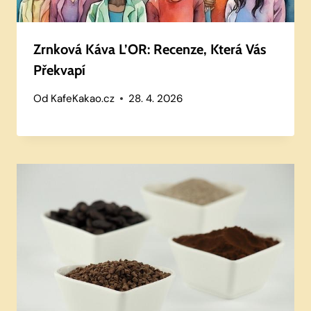
Zrnková Káva L’OR: Recenze, Která Vás
Překvapí
Od
KafeKakao.cz
28. 4. 2026