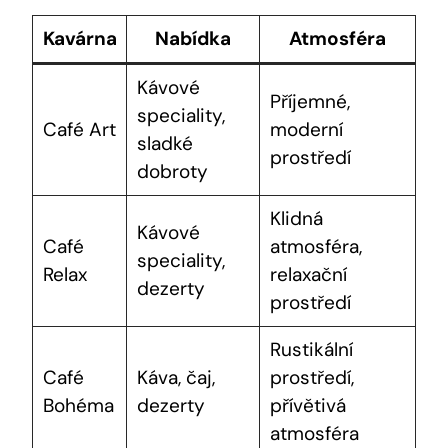
Kavárna
Nabídka
Atmosféra
Kávové
Příjemné,
speciality,
Café Art
moderní
sladké
prostředí
dobroty
Klidná
Kávové
Café
atmosféra,
speciality,
Relax
relaxační
dezerty
prostředí
Rustikální
Café
Káva, čaj,
prostředí,
Bohéma
dezerty
přívětivá
atmosféra