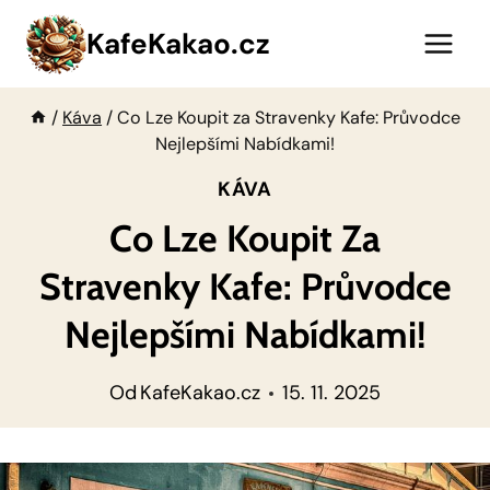
Přeskočit
KafeKakao.cz
na
obsah
/
Káva
/
Co Lze Koupit za Stravenky Kafe: Průvodce
Nejlepšími Nabídkami!
KÁVA
Co Lze Koupit Za
Stravenky Kafe: Průvodce
Nejlepšími Nabídkami!
Od
KafeKakao.cz
15. 11. 2025