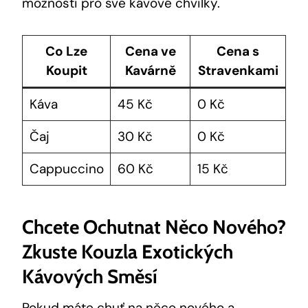
možnosti pro své kávové chvilky.
Co Lze
Cena ve
Cena s
Koupit
Kavárně
Stravenkami
Káva
45 Kč
0 Kč
Čaj
30 Kč
0 Kč
Cappuccino
60 Kč
15 Kč
Chcete Ochutnat Něco Nového?
Zkuste Kouzla Exotických
Kávových Směsí
Pokud máte chuť na něco nového a