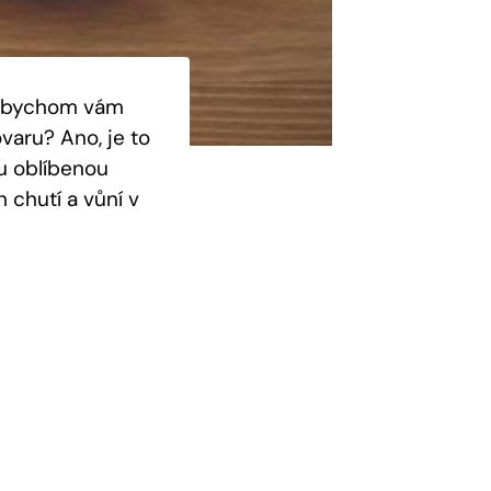
dybychom vám
varu? Ano, je to
ou oblíbenou
 chutí a vůní v