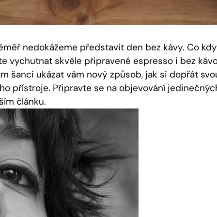
 ​téměř nedokážeme představit den bez kávy. Co k
žete vychutnat skvěle připravené espresso i bez kávo
nám šanci ukázat ⁢vám nový způsob, jak si dopřát sv
ho přístroje. Připravte se na objevování jedinečných
ím⁣ článku.