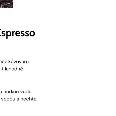
Espresso
bez kávovaru,
it ‌lahodné
a⁢ horkou vodu.
u vodou a nechte