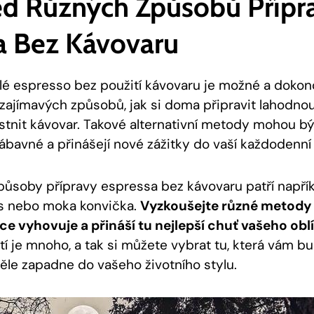
led Různých Způsobů Přípr
a Bez Kávovaru
vělé espresso bez použití kávovaru je možné a dokon
 zajímavých ⁢způsobů, jak si doma ‌připravit lahodno
astnit kávovar. Takové alternativní metody mohou bý
zábavné a přinášejí nové‍ zážitky do vaší každodenní ⁣
ůsoby přípravy ⁤espressa bez kávovaru patří ​napříkl
s nebo moka⁤ konvička.
Vyzkoušejte různé metody a
ce vyhovuje a přináší tu nejlepší⁣ chuť vašeho ob
 je‍ mnoho, a tak si můžete vybrat tu,​ která vám b
ěle ‌zapadne do vašeho životního stylu.