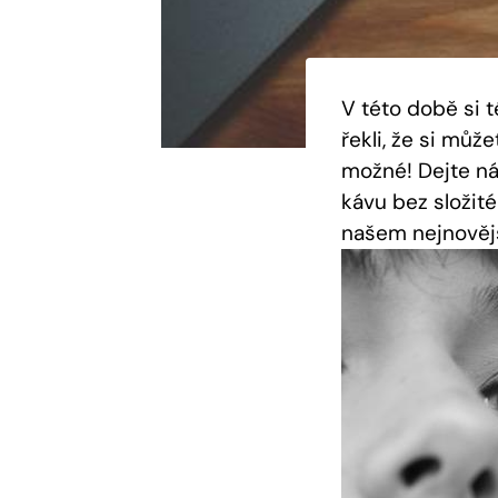
V této době si
řekli, že si ⁤mů
možné!⁣ Dejte ⁢
kávu bez složité
našem ⁢nejnovějš