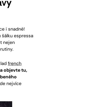
avy
ce i snadné!
u šálku espressa​
t nejen
rutiny.
ad ​
french
 objevte tu,
líbeného
ude nejvíce