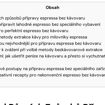
Obsah
ých způsobů přípravy espressa bez kávovaru
 připravit lahodné espresso bez speciálního vybavení
pro perfektní espresso⁤ bez kávovaru
 metody extrakce kávy pro milovníky espressa
sou nejvhodnější ​pro přípravu espressa‍ bez kávovaru
dy k zvážení při volbě metody bezkávovarové extrakce
ní: jak ušetřit peníze na kávovaru a přesto si vychutna
é postupy na přípravu espressa bez speciálního zaříz
reativní recepty pro nekonvenční espresso bez kávova