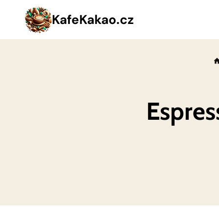
Přeskočit
KafeKakao.cz
na
obsah
Espres