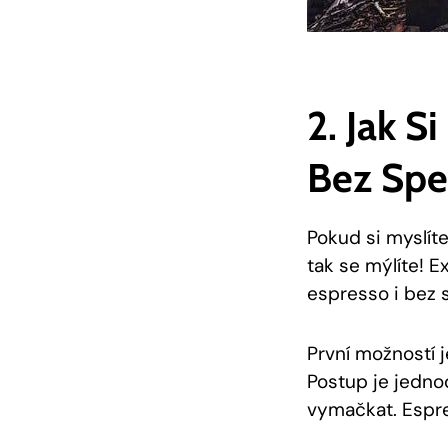
2. Jak S
Bez Spe
Pokud si myslít
tak se mýlíte! E
espresso i‍ bez 
První možností j
Postup je jedno
vymačkat. Espre