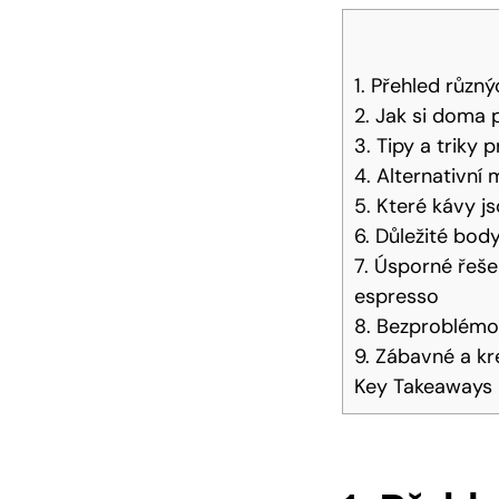
1. Přehled různ
2. Jak si ‌doma
3. Tipy a triky 
4. Alternativní
5. Které kávy j
6.⁤ Důležité bo
7.⁢ Úsporné řeše
espresso
8. Bezproblémov
9. Zábavné ⁤a k
Key Takeaways