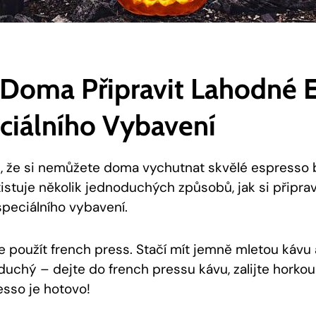
i ‌doma Připravit Lahodné 
ciálního Vybavení
e, že si‌ nemůžete doma vychutnat​ skvělé espresso 
xistuje několik⁢ jednoduchých způsobů, jak si ⁢připrav
speciálního vybavení.
e použít french ​press. Stačí mít ⁢jemně mletou kávu 
duchý – dejte do french pressu kávu, zalijte horko
sso je hotovo!