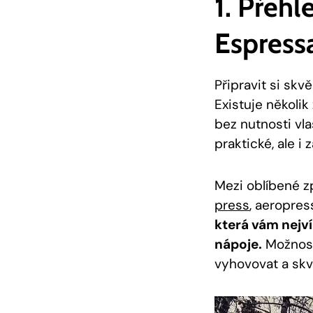
1. Přeh
Espress
Připravit si⁣ sk
Existuje několik
bez nutnosti vl
praktické, ale i 
Mezi oblíbené zp
press
, aeropres
která vám nejví
nápoje.
Možností
vyhovovat a skv