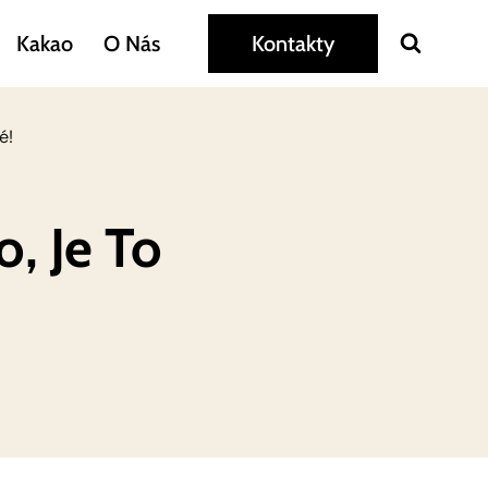
Kakao
O Nás
Kontakty
é!
, Je To