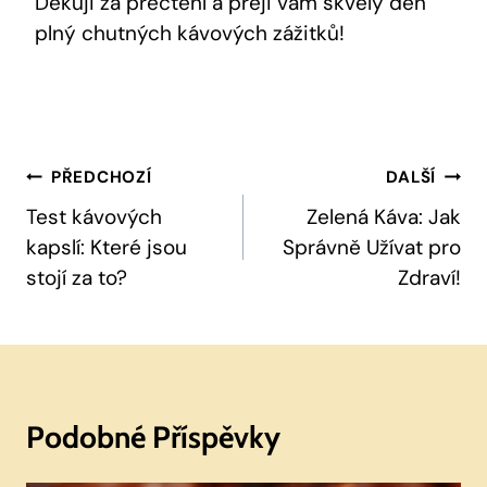
Děkuji za přečtení a přeji vám skvělý den
plný chutných kávových zážitků!
Navigace
PŘEDCHOZÍ
DALŠÍ
Pro
Test kávových
Zelená Káva: Jak
kapslí: Které jsou
Správně Užívat pro
Příspěvek
stojí za to?
Zdraví!
Podobné Příspěvky