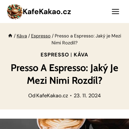
Přeskočit
KafeKakao.cz
na
obsah
/
Káva
/
Espresso
/
Presso a Espresso: Jaký je Mezi
Nimi Rozdíl?
ESPRESSO
|
KÁVA
Presso A Espresso: Jaký Je
Mezi Nimi Rozdíl?
Od
KafeKakao.cz
23. 11. 2024