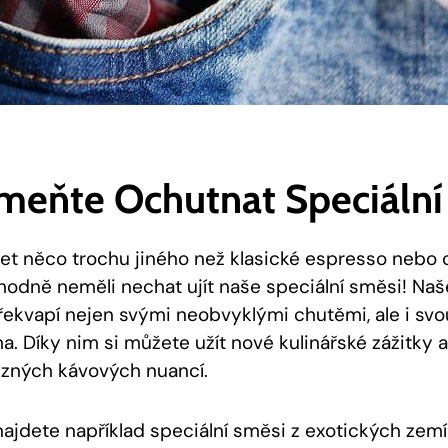
eňte Ochutnat Speciální
t něco⁤ trochu​ jiného než klasické espresso nebo
hodně neměli nechat ujít naše speciální směsi! Naš
řekvapí ​nejen svými neobvyklými ⁣chutěmi, ale i svo
‍ Díky nim si můžete užít nové​ kulinářské ‌zážitky 
různých⁤ kávových nuancí.
najdete například speciální směsi z‍ exotických​ zemí 