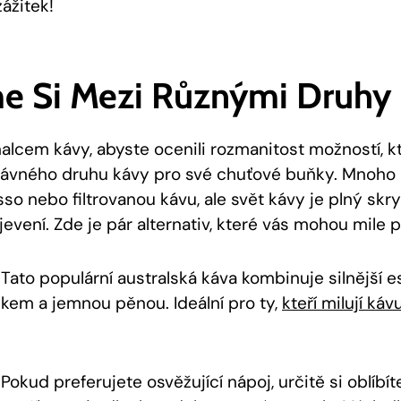
zážitek!
e Si⁣ Mezi Různými‍ Druhy 
alcem‍ kávy, abyste ‌ocenili rozmanitost ⁤možností, k
rávného​ druhu kávy ‍pro své chuťové buňky. ⁣Mnoho 
o nebo filtrovanou kávu, ale svět kávy je plný ⁣skr
bjevení. Zde⁢ je pár alternativ, které‌ vás mohou mile‍ 
Tato populární‌ australská káva ‌kombinuje ⁣silnější e
em a​ jemnou⁢ pěnou. Ideální pro ty, ​
kteří milují káv
Pokud preferujete osvěžující nápoj, určitě si oblíbít