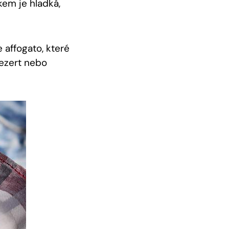
em⁢ je ‍hladká,
e affogato, které
ezert nebo⁣