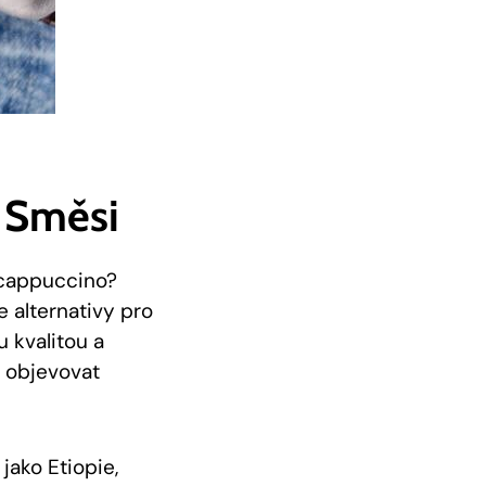
 Směsi
 cappuccino?
e alternativy pro
u kvalitou a
a objevovat
jako Etiopie,