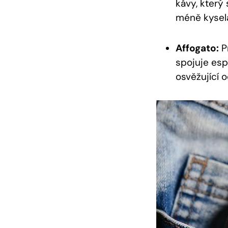
kávy, ⁤který
méně kyselá
Affogato:
‌P
spojuje espr
osvěžující 