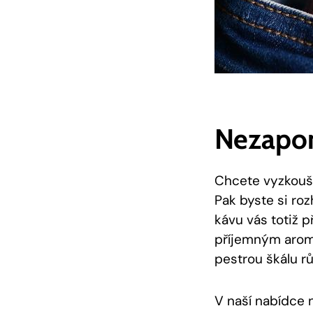
Nezapom
Chcete vyzkouše
Pak byste si roz
kávu vás totiž p
příjemným aroma.
pestrou ⁤škálu ‌
V naší nabídce‌ 