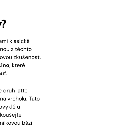
y?
ami klasické
nou ⁢z těchto
uťovou‌ zkušenost,
ino
, které
uť.
e druh latte,
a​ vrcholu. Tato
obvyklé ⁤u
zkoušejte
anilkovou bázi -‍