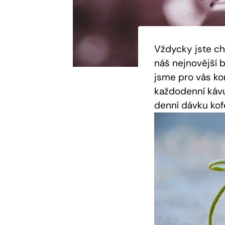
Vždycky jste cht
náš nejnovější bl
jsme‍ pro ⁢vás 
každodenní kávu.
denní dávku ⁢kof