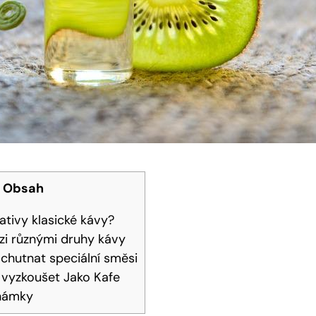
Obsah
ativy klasické kávy?
i různými‍ druhy ‍kávy
hutnat speciální směsi
i vyzkoušet Jako Kafe
známky