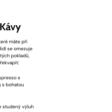
‍kávy
teré máte⁣ při
lidí se omezuje
ytých pokladů,
překvapit:
spresso‍ s
u
⁣s bohatou ​
e‌ studený výluh