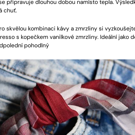
‌ se ⁢připravuje dlouhou⁤ dobou‌ namísto tepla. Výsledk
 chuť.
ro skvělou kombinaci kávy a‍ zmrzliny⁣ si vyzkoušejt
esso s kopečkem⁣ vanilkové zmrzliny. Ideální ​jako d
odpolední ⁢pohodlný