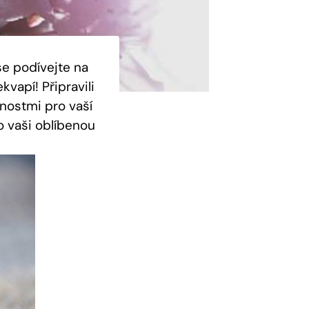
e podívejte⁤ na
vapí! ‌Připravili
nostmi pro vaší⁣
​ vaši oblíbenou⁣