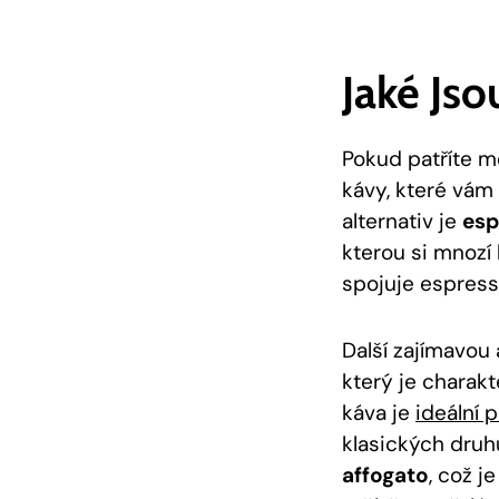
Jaké Jso
Pokud patříte m
kávy, které vám 
alternativ je
esp
‌kterou si mnozí 
spojuje espresso
Další zajímavou ⁣
⁢který je charak
káva je
ideální p
klasických druh
affogato
, což j