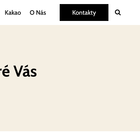
Kakao
O Nás
Kontakty
ré Vás