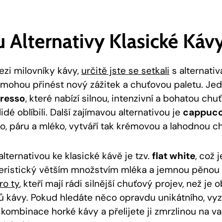
u Alternativy Klasické Káv
ezi milovníky kávy,
určitě jste se setkali
s alternativ
mohou‌ přinést ⁤nový zážitek a chuťovou paletu. Jed
resso
, které ⁤nabízí silnou, intenzivní⁣ a bohatou ⁣ch
lidé oblíbili. Další⁢ zajímavou alternativou je
cappucc
, páru⁢ a mléko, vytváří tak krémovou a ⁢lahodnou‍ ch
alternativou ke⁢ klasické⁢ kávě je tzv.
flat white
, což j
teristický větším⁣ množstvím mléka a jemnou pěnou n
ro ty
,⁤ kteří mají rádi silnější chuťový ⁤projev, než⁤ je 
ů⁣ kávy. Pokud hledáte něco opravdu ‍unikátního, vy
e kombinace horké ⁤kávy a ‌přelijete​ ji‍ zmrzlinou na‍ v