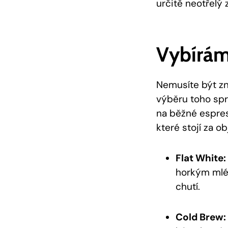
určitě neotřelý 
Vybírám
Nemusíte ‍být zn
výběru​ toho ‌sp
na běžné espress
⁢které stojí za o
Flat White:
horkým ​mlék
chutí.
Cold‌ Brew: