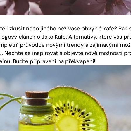
ěli zkusit něco jiného než vaše obvyklé kafe? Pak‌ s
ogový⁢ článek o Jako Kafe:​ Alternativy, které vás přek
kompletní průvodce novými‍ trendy‍ a zajímavými mož
 Nechte se inspirovat​ a objevte ‌nové ⁢možnosti pro
einu. Buďte připraveni‌ na překvapení!