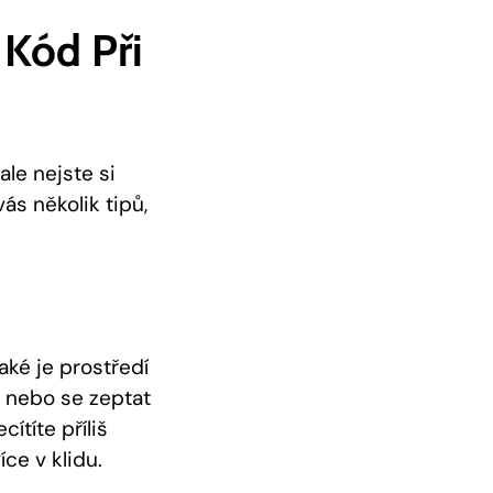
 Kód Při
le nejste si
ás několik tipů,
aké je prostředí
, nebo se zeptat
ítíte příliš
ce v klidu.