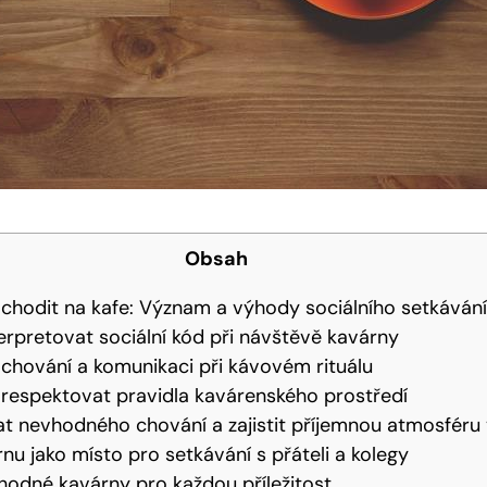
Obsah
é chodit na kafe: Význam a výhody sociálního setkávání
erpretovat sociální kód při návštěvě kavárny
chování a komunikaci při kávovém rituálu
é respektovat pravidla kavárenského prostředí
t nevhodného chování a zajistit příjemnou atmosféru
rnu jako místo pro setkávání s přáteli a kolegy
hodné kavárny pro každou příležitost