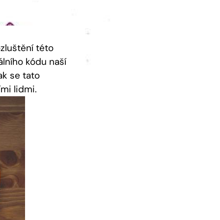
zluštění této
lního kódu naší
ak se tato
mi lidmi.