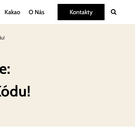
Kakao
O Nás
Kontakty
du!
e:
Kódu!