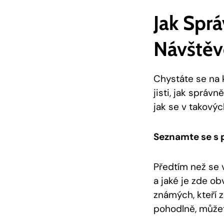
Jak Sprá
Návštěv
Chystáte se na k
jisti, jak správ
jak se v takový
Seznamte se s 
Předtím než se v
a jaké je zde o
známých, kteří z
pohodlně, můžete