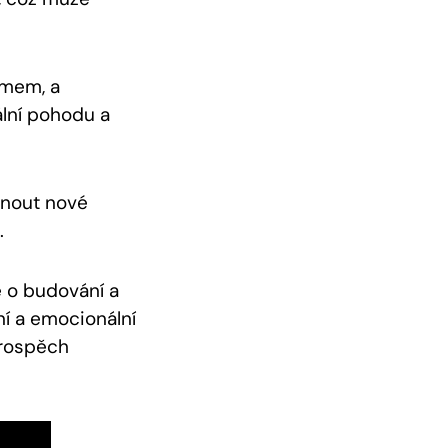
émem, a
lní pohodu a
nout nové
.
é o budování a
ní a emocionální
prospěch