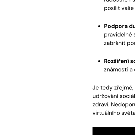
posílit vaše
Podpora du
pravidelné
zabránit poc
Rozšíření so
známosti a 
Je tedy zřejmé, 
udržování sociá
zdraví. Nedopor
virtuálního světa