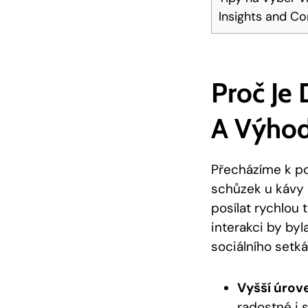
Insights and Co
Proč Je
A Výhod
Přecházíme k po
schůzek u kávy 
posílat rychlou 
interakci by byl
sociálního setká
Vyšší úrov
radostné i 