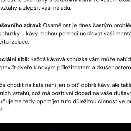
 vztahy a zlepšit vaši náladu.
ševního zdraví:
Osamělost je dnes častým probl
 schůzky u kávy mohou pomoci udržovat vaši mentá
itu izolace.
ciální sítě:
Každá kávová schůzka vám může nabíd
otevřít dveře k novým příležitostem a zkušenostem
že chodit na kafe není jen o pití dobré kávy, ale tak
lních vztahů, což má pozitivní dopad na vaše dušev
učujeme tedy opomíjet tuto důležitou činnost ve 
!