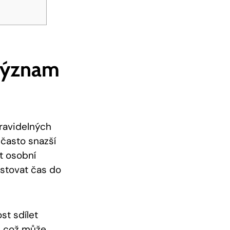
 Význam
pravidelných
 často snazší
it osobní
estovat čas do
st sdílet
í, což může