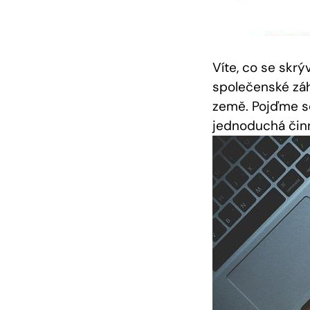
Víte, co se skrý
společenské zá
země. Pojďme se
jednoduchá činn