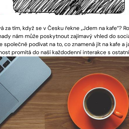
vá za tím, když se v Česku řekne „Jdem na kafe“? Ro
hady nám může poskytnout zajímavý vhled do sociá
 společně podívat na to, co znamená jít na kafe a j
ost promítá do naší každodenní interakce s ostatní