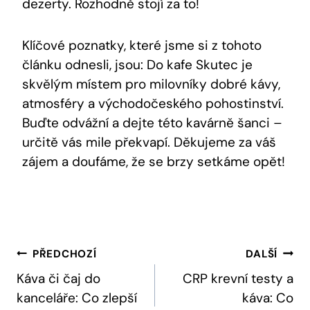
dezerty. Rozhodně stojí za to!
Klíčové poznatky, které jsme si z tohoto
článku odnesli, jsou: Do kafe Skutec je
skvělým místem pro milovníky dobré kávy,
atmosféry a východočeského pohostinství.
Buďte odvážní a dejte této kavárně šanci –
určitě vás mile překvapí. Děkujeme za váš
zájem a doufáme, že se brzy setkáme opět!
Navigace
PŘEDCHOZÍ
DALŠÍ
Pro
Káva či čaj do
CRP krevní testy a
kanceláře: Co zlepší
káva: Co
Příspěvek