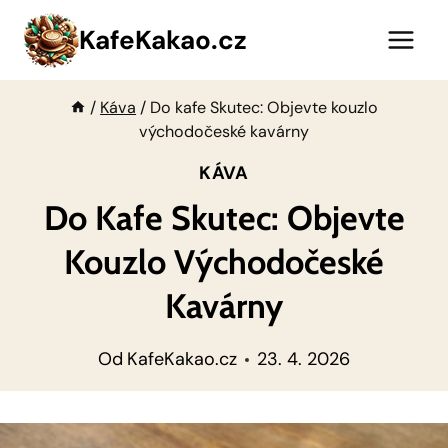
Přeskočit
KafeKakao.cz
na
obsah
/
Káva
/
Do kafe Skutec: Objevte kouzlo
východočeské kavárny
KÁVA
Do Kafe Skutec: Objevte
Kouzlo Východočeské
Kavárny
Od
KafeKakao.cz
23. 4. 2026