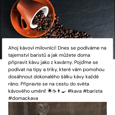
Ahoj kávoví milovníci! Dnes se podíváme na
tajemství baristů a jak můžete doma
připravit kávu jako z kavárny. Pojďme se
podívat na tipy a triky, které vám pomohou
dosáhnout dokonalého šálku kávy každé
ráno. Připravte se na cestu do světa
kávového umění! 🌟☕️👨‍🍳 #kava #barista
#domackava