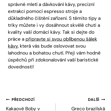
správné mletí a dávkování kávy, precizní
extrakci pomocí espresso stroje a
důkladného čištění zařízení. S těmito tipy a
triky můžete i vy dosáhnout skvělé chuti a
kvality vaší domácí kávy. Tak si dejte do
práce a
připravte si svou oblíbenou šálek
kávy
, která vás bude oslovovat svou
lahodnou a bohatou chutí. Přeji vám hodně
úspěchů při zdokonalování vaší baristické
dovednosti!
Navigace
PŘEDCHOZÍ
DALŠÍ
Pro
Kakaové Boby v
Greco brazilská