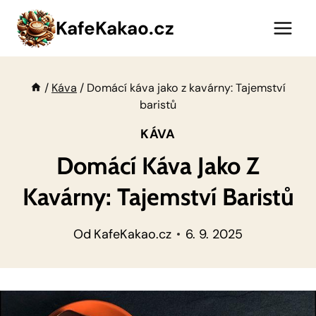
Přeskočit
KafeKakao.cz
na
obsah
/
Káva
/
Domácí káva jako z kavárny: Tajemství
baristů
KÁVA
Domácí Káva Jako Z
Kavárny: Tajemství Baristů
Od
KafeKakao.cz
6. 9. 2025